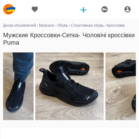
Доска объявлений
›
Мужское
›
Обувь
›
Спортивная обувь
›
Кроссовки
Мужские Кроссовки-Сетка- Чоловічі кроссівки
Puma