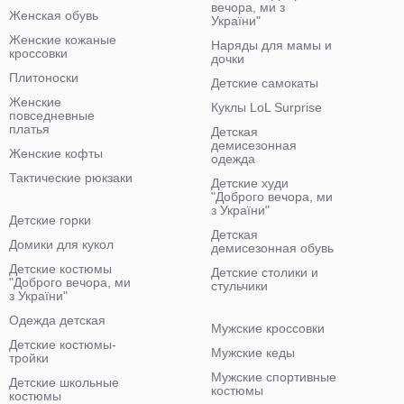
вечора, ми з
Женская обувь
України"
Женские кожаные
Наряды для мамы и
кроссовки
дочки
Плитоноски
Детские самокаты
Женские
Куклы LoL Surprise
повседневные
платья
Детская
демисезонная
Женские кофты
одежда
Тактические рюкзаки
Детские худи
"Доброго вечора, ми
з України"
Детские горки
Детская
Домики для кукол
демисезонная обувь
Детские костюмы
Детские столики и
"Доброго вечора, ми
стульчики
з України"
Одежда детская
Мужские кроссовки
Детские костюмы-
Мужские кеды
тройки
Мужские спортивные
Детские школьные
костюмы
костюмы