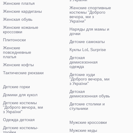
Женские платья
Женские спортивные
Женские кардиганы
костюмы "Доброго
вечора, ми з
Женская обувь
України"
Женские кожаные
Наряды для мамы и
кроссовки
дочки
Плитоноски
Детские самокаты
Женские
Куклы LoL Surprise
повседневные
платья
Детская
демисезонная
Женские кофты
одежда
Тактические рюкзаки
Детские худи
"Доброго вечора, ми
з України"
Детские горки
Детская
Домики для кукол
демисезонная обувь
Детские костюмы
Детские столики и
"Доброго вечора, ми
стульчики
з України"
Одежда детская
Мужские кроссовки
Детские костюмы-
Мужские кеды
тройки