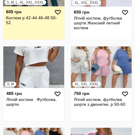
S, M, L, XL, XXL, XXXL
XL, XXL, XXXL
605 грн
650 грн
Костюм р 42-44 46-48 50-
Літній костюм, футболка
52
шорти.Женский летний
костюм
S, M
XL, XXL, XXXL
485 грн
750 грн
Літній костюм . Футболка,
Літній костюм, футболка
шорти.
шорти з двонитки, р.50-60