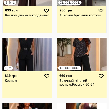
S, M, L
XL, XXL, XXXL
699 грн
780 грн
Костюм двійка мікродайвінг
Жiночий брючний костюм
S, M
XL, XXL, XXXL
819 грн
660 грн
Костюм
Брючний жiночий
костюм.Розмiри 50-64