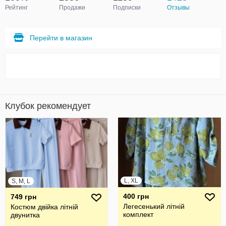
Рейтинг
Продажи
Подписки
Отзывы
Перейти в магазин
Клубок рекомендует
L, XL
S, M, L
400 грн
749 грн
Легесенький літній
Костюм двійка літній
комплект
двунитка