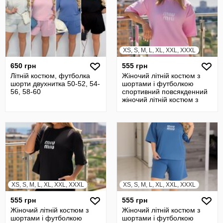
XS, S, M, L, XL, XXL, XXXL
650 грн
555 грн
Літній костюм, футболка
Жіночий літній костюм з
шорти двухнитка 50-52, 54-
шортами і футболкою
56, 58-60
спортивний повсякденний
жіночий літній костюм з
шортами
XS, S, M, L, XL, XXL, XXXL
XS, S, M, L, XL, XXL, XXXL
555 грн
555 грн
Жіночий літній костюм з
Жіночий літній костюм з
шортами і футболкою
шортами і футболкою