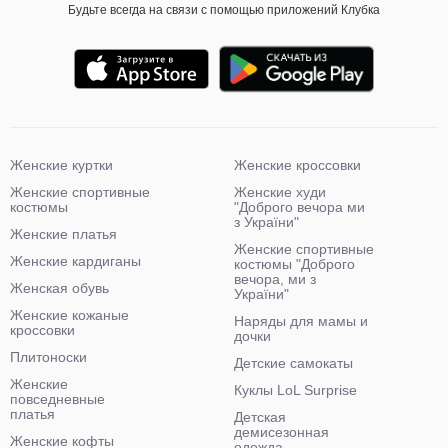
Будьте всегда на связи с помощью приложений Клубка
Женские куртки
Женские кроссовки
Женские спортивные
Женские худи
костюмы
"Доброго вечора ми
з України"
Женские платья
Женские спортивные
Женские кардиганы
костюмы "Доброго
вечора, ми з
Женская обувь
України"
Женские кожаные
Наряды для мамы и
кроссовки
дочки
Плитоноски
Детские самокаты
Женские
Куклы LoL Surprise
повседневные
платья
Детская
демисезонная
Женские кофты
одежда