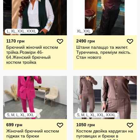
L, XL, XXL, XXXL
XL, XXL
1170 грн
2490 грн
Брючний жiночий костюм
Штани палаццо та жилет.
трiйка.Розмiри 46-
Туреччина, преміум якість.
64.Женский брючный
Стан нового
костюм тройка
S, M, L, XL, XXL
S, M, L, XL, XXL, XXXL
699 грн
1050 грн
Жіночий брючний костюм
Костюм двойка кардиган на
піджак та брюки
пуговицах и брюки в