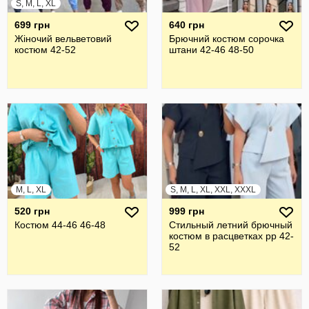
S, M, L, XL
699 грн
640 грн
Жіночий вельветовий
Брючний костюм сорочка
костюм 42-52
штани 42-46 48-50
M, L, XL
S, M, L, XL, XXL, XXXL
520 грн
999 грн
Костюм 44-46 46-48
Стильный летний брючный
костюм в расцветках рр 42-
52