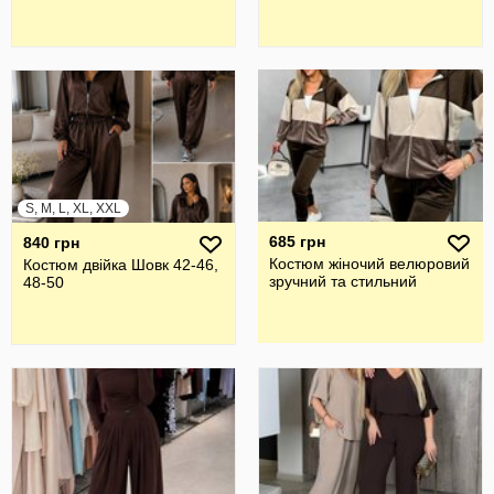
S, M, L, XL, XXL
685 грн
840 грн
Костюм жіночий велюровий
Костюм двійка Шовк 42-46,
зручний та стильний
48-50