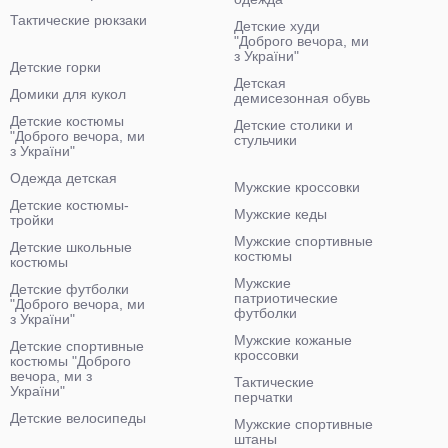
Тактические рюкзаки
Детские худи
"Доброго вечора, ми
з України"
Детские горки
Детская
Домики для кукол
демисезонная обувь
Детские костюмы
Детские столики и
"Доброго вечора, ми
стульчики
з України"
Одежда детская
Мужские кроссовки
Детские костюмы-
Мужские кеды
тройки
Мужские спортивные
Детские школьные
костюмы
костюмы
Мужские
Детские футболки
патриотические
"Доброго вечора, ми
футболки
з України"
Мужские кожаные
Детские спортивные
кроссовки
костюмы "Доброго
вечора, ми з
Тактические
України"
перчатки
Детские велосипеды
Мужские спортивные
штаны