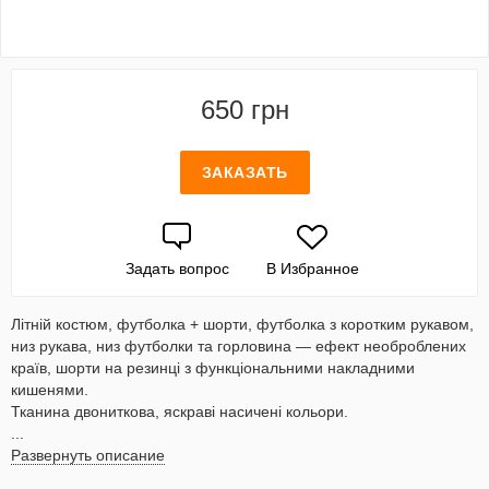
650 грн
ЗАКАЗАТЬ
Задать вопрос
В Избранное
Літній костюм, футболка + шорти, футболка з коротким рукавом,
низ рукава, низ футболки та горловина — ефект необроблених
країв, шорти на резинці з функціональними накладними
кишенями.
Тканина двониткова, яскраві насичені кольори.
...
Развернуть описание