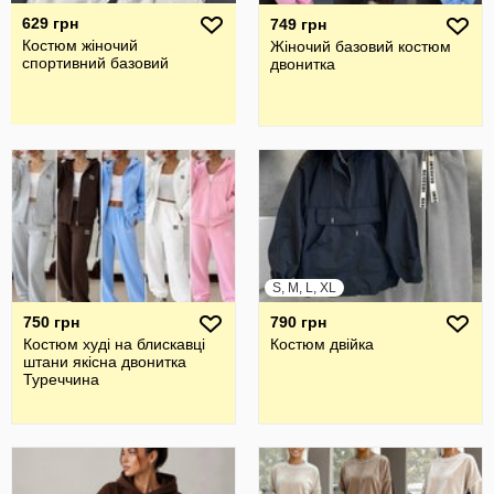
629 грн
749 грн
Костюм жіночий
Жіночий базовий костюм
спортивний базовий
двонитка
S, M, L, XL
750 грн
790 грн
Костюм худі на блискавці
Костюм двійка
штани якісна двонитка
Туреччина