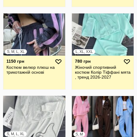
S, M, L, XL
L, XL, XXL
1150 грн
780 грн
Костюм велюр плюш на
Жіночий спортивний
трикотажній основі
костюм Колір Тіффані мята
, тренд 2026-2027
S, M, L, XL
S, M