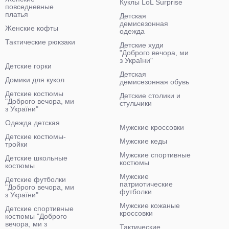
Куклы LoL Surprise
повседневные
платья
Детская
демисезонная
Женские кофты
одежда
Тактические рюкзаки
Детские худи
"Доброго вечора, ми
з України"
Детские горки
Детская
Домики для кукол
демисезонная обувь
Детские костюмы
Детские столики и
"Доброго вечора, ми
стульчики
з України"
Одежда детская
Мужские кроссовки
Детские костюмы-
Мужские кеды
тройки
Мужские спортивные
Детские школьные
костюмы
костюмы
Мужские
Детские футболки
патриотические
"Доброго вечора, ми
футболки
з України"
Мужские кожаные
Детские спортивные
кроссовки
костюмы "Доброго
вечора, ми з
Тактические