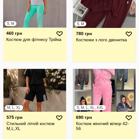
S, M
S, M
460 грн
780 грн
Костюм для фітнесу Трійка
Костюми з лого двонитка
M, L, XL
S, M, L, XL, XXL
575 грн
690 грн
Стильний літній костюм
Костюм жіночий вілюр 42-
M,L,XL
56