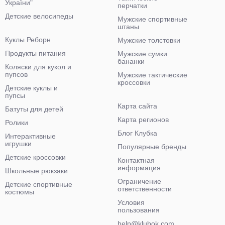
України"
перчатки
Детские велосипеды
Мужские спортивные
штаны
Куклы Реборн
Мужские толстовки
Продукты питания
Мужские сумки
бананки
Коляски для кукол и
пупсов
Мужские тактические
кроссовки
Детские куклы и
пупсы
Карта сайта
Батуты для детей
Карта регионов
Ролики
Блог Клубка
Интерактивные
игрушки
Популярные бренды
Детские кроссовки
Контактная
информация
Школьные рюкзаки
Ограничение
Детские спортивные
ответственности
костюмы
Условия
пользования
help@klubok.com