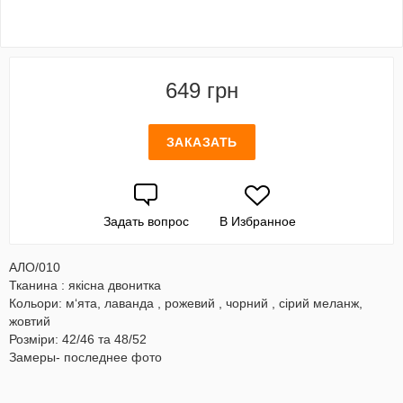
649 грн
ЗАКАЗАТЬ
Задать вопрос
В Избранное
АЛО/010
Тканина : якісна двонитка
Кольори: м‘ята, лаванда , рожевий , чорний , сірий меланж,
жовтий
Розміри: 42/46 та 48/52
Замеры- последнее фото