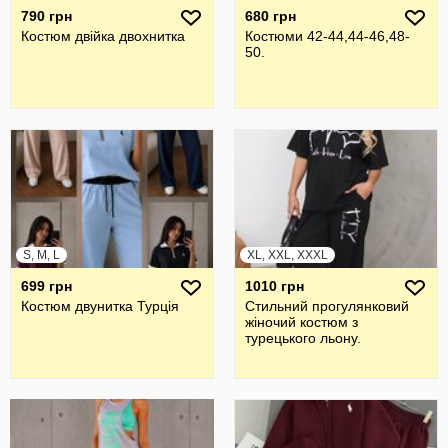
790 грн
680 грн
Костюм двійка двохнитка
Костюми 42-44,44-46,48-
50.
S, M, L
XL, XXL, XXXL
699 грн
1010 грн
Костюм двунитка Турція
Стильний прогулянковий
жiночий костюм з
турецького льону.