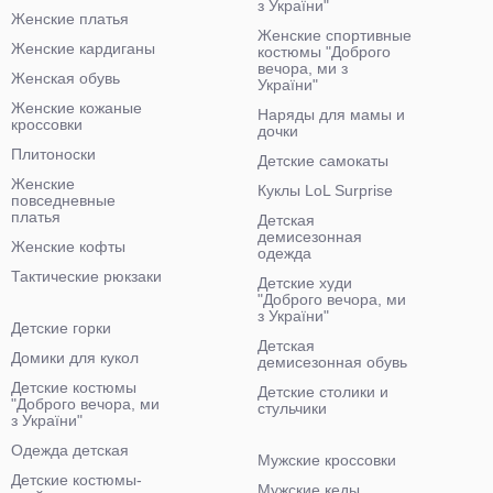
з України"
Женские платья
Женские спортивные
Женские кардиганы
костюмы "Доброго
вечора, ми з
Женская обувь
України"
Женские кожаные
Наряды для мамы и
кроссовки
дочки
Плитоноски
Детские самокаты
Женские
Куклы LoL Surprise
повседневные
платья
Детская
демисезонная
Женские кофты
одежда
Тактические рюкзаки
Детские худи
"Доброго вечора, ми
з України"
Детские горки
Детская
Домики для кукол
демисезонная обувь
Детские костюмы
Детские столики и
"Доброго вечора, ми
стульчики
з України"
Одежда детская
Мужские кроссовки
Детские костюмы-
Мужские кеды