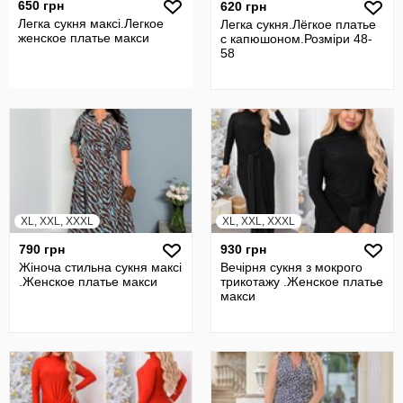
650 грн
620 грн
Легка сукня максi.Легкое
Легка сукня.Лёгкое платье
женское платье макси
с капюшоном.Розмiри 48-
58
XL, XXL, XXXL
XL, XXL, XXXL
790 грн
930 грн
Жіноча стильна сукня максі
Вечірня сукня з мокрого
.Женское платье макси
трикотажу .Женское платье
макси