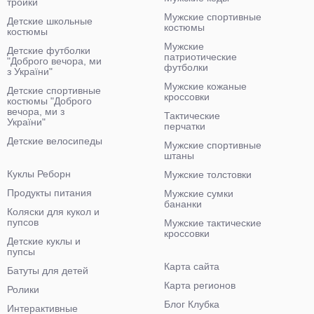
тройки
Мужские спортивные
Детские школьные
костюмы
костюмы
Мужские
Детские футболки
патриотические
"Доброго вечора, ми
футболки
з України"
Мужские кожаные
Детские спортивные
кроссовки
костюмы "Доброго
вечора, ми з
Тактические
України"
перчатки
Детские велосипеды
Мужские спортивные
штаны
Куклы Реборн
Мужские толстовки
Продукты питания
Мужские сумки
бананки
Коляски для кукол и
пупсов
Мужские тактические
кроссовки
Детские куклы и
пупсы
Карта сайта
Батуты для детей
Карта регионов
Ролики
Блог Клубка
Интерактивные