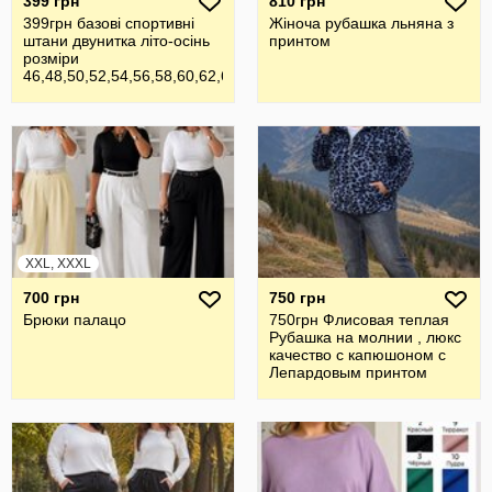
399 грн
810 грн
399грн базові спортивні
Жiноча рубашка льняна з
штани двунитка літо-осінь
принтом
розміри
46,48,50,52,54,56,58,60,62,64
,по
XXL, XXXL
700 грн
750 грн
Брюки палацо
750грн Флисовая теплая
Рубашка на молнии , люкс
качество с капюшоном с
Лепардовым принтом
Разме