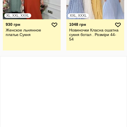
XL, XXL, XXXL
XXL, XXXL
930 грн
1048 грн
Женское льнянное
Новиночки Класна ошатна
платье.Сукня
сукня ботал . Розміри 44-
54