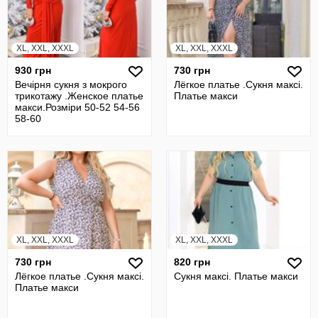
XL, XXL, XXXL
XL, XXL, XXXL
930 грн
730 грн
Вечірня сукня з мокрого
Лёгкое платье .Сукня максi.
трикотажу .Женское платье
Платье макси
макси.Розміри 50-52 54-56
58-60
XL, XXL, XXXL
XL, XXL, XXXL
730 грн
820 грн
Лёгкое платье .Сукня максi.
Сукня максi. Платье макси
Платье макси