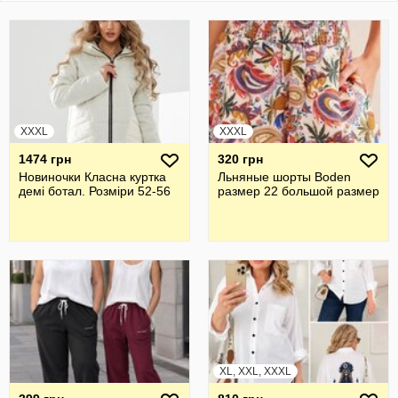
XXXL
XXXL
1474 грн
320 грн
Новиночки Класна куртка
Льняные шорты Boden
демі ботал. Розміри 52-56
размер 22 большой размер
XL, XXL, XXXL