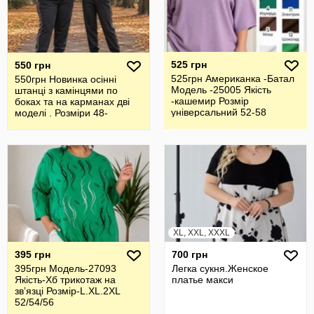
525 грн
550 грн
525грн Американка -Батал
550грн Новинка осінні
Модель -25005 Якість
штанці з камінцями по
-кашемир Розмір
боках та на карманах дві
універсальний 52-58
моделі . Розміри 48-
62,повномір
XL, XXL, XXXL
395 грн
700 грн
395грн Модель-27093
Легка сукня.Женское
Якість-Хб трикотаж на
платье макси
звʼязці Розмір-L.XL.2XL
52/54/56