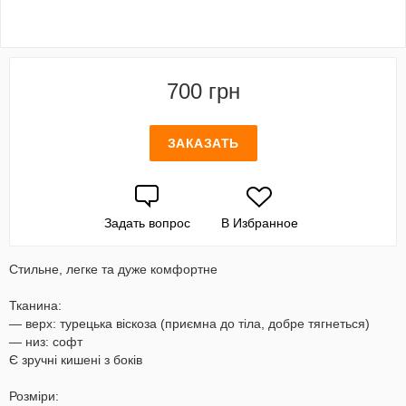
700 грн
ЗАКАЗАТЬ
Задать вопрос
В Избранное
Стильне, легке та дуже комфортне
Тканина:
— верх: турецька віскоза (приємна до тіла, добре тягнеться)
— низ: софт
Є зручні кишені з боків
Розміри: