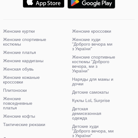
Женские куртки
Женские кроссовки
Женские спортивные
Женские худи
костюмы
"Доброго вечора ми
з України"
Женские платья
Женские спортивные
Женские кардиганы
костюмы "Доброго
вечора, ми з
Женская обувь
України"
Женские кожаные
Наряды для мамы и
кроссовки
дочки
Плитоноски
Детские самокаты
Женские
Куклы LoL Surprise
повседневные
платья
Детская
демисезонная
Женские кофты
одежда
Тактические рюкзаки
Детские худи
"Доброго вечора, ми
з України"