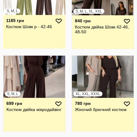
S, M, L
S, M, L, XL, XXL
1185 грн
840 грн
Костюм Шовк р - 42-46
Костюм двійка Шовк 42-46,
48-50
S, M, L
XL, XXL, XXXL
699 грн
780 грн
Костюм двійка мікродайвінг
Жiночий брючний костюм