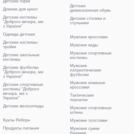
Детские горки
Детская
Домики для кукол
демисезонная обувь
Детские костюмы
Детские столики и
"Доброго вечора, ми
стульчики
з України"
Одежда детская
Мужские кроссовки
Детские костюмы-
Мужские кеды
тройки
Мужские спортивные
Детские школьные
костюмы
костюмы
Мужские
Детские футболки
патриотические
"Доброго вечора, ми
футболки
з України"
Мужские кожаные
Детские спортивные
кроссовки
костюмы "Доброго
вечора, ми з
Тактические
України"
перчатки
Детские велосипеды
Мужские спортивные
штаны
Куклы Реборн
Мужские толстовки
Продукты питания
Мужские сумки
бананки