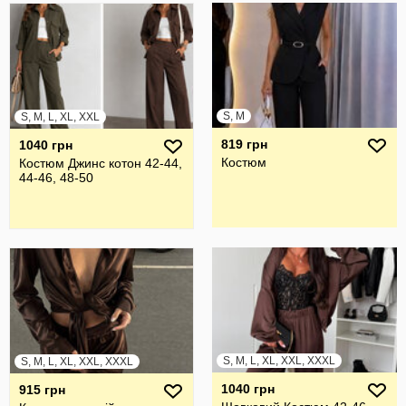
S, M
S, M, L, XL, XXL
819 грн
1040 грн
Костюм
Костюм Джинс котон 42-44,
44-46, 48-50
S, M, L, XL, XXL, XXXL
S, M, L, XL, XXL, XXXL
1040 грн
915 грн