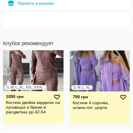
Перейти в магазин
Клубок рекомендует
S, M, L, XL, XXL, XXXL
S, M, L, XL
1050 грн
750 грн
Костюм двойка кардиган на
Костюм 4 сорочка ,
пуговицах и брюки в
штани,топ ,шорти.
расцветках рр 42-54