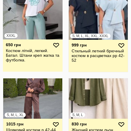
XXXL
S, M, L, XL, XXL, XXXL
650 грн
999 грн
Костюм літній, легкий.
Стильный летний брючный
Батал. Штани креп жатка та
костюм в расцветках рр 42-
футболка.
52
S, M, L, XL
S, M, L
1015 грн
830 грн
Шовковий костюм р 42-44,
Жіночий костюм льон