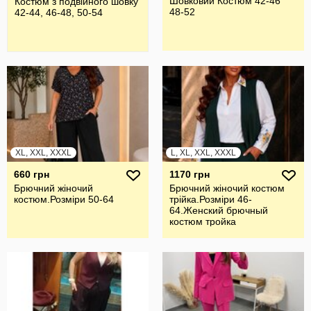
Шовковий Костюм 42-46
Костюм з подвійного шовку
48-52
42-44, 46-48, 50-54
XL, XXL, XXXL
L, XL, XXL, XXXL
660 грн
1170 грн
Брючний жiночий
Брючний жiночий костюм
костюм.Розмiри 50-64
трiйка.Розмiри 46-
64.Женский брючный
костюм тройка