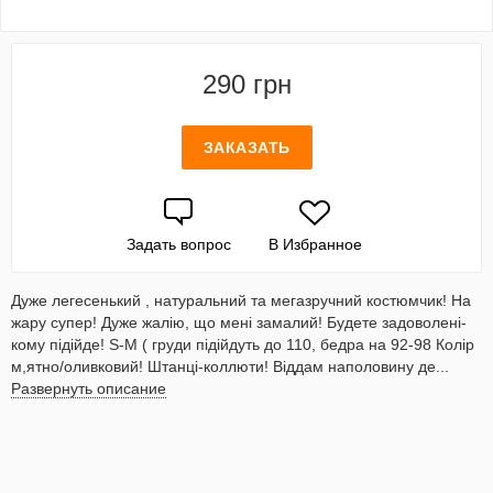
290 грн
ЗАКАЗАТЬ
Задать вопрос
В Избранное
Дуже легесенький , натуральний та мегазручний костюмчик! На
жару супер! Дуже жалію, що мені замалий! Будете задоволені-
кому підійде! S-М ( груди підійдуть до 110, бедра на 92-98 Колір
м,ятно/оливковий! Штанці-коллюти! Віддам наполовину де...
Развернуть описание