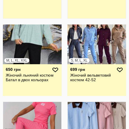
M, L, XL, XXL
S, M, L, XL
650 грн
699 грн
Жіночий льняний костюм
Жіночий вельветовий
Батал в двох кольорах
костюм 42-52