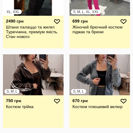
XL, XXL
S, M, L, XL, XXL
2490 грн
699 грн
Штани палаццо та жилет.
Жіночий брючний костюм
Туреччина, преміум якість.
піджак та брюки
Стан нового
S, M, L
S, M, L
750 грн
670 грн
Костюм трійка
Костюм плюшевий велюр