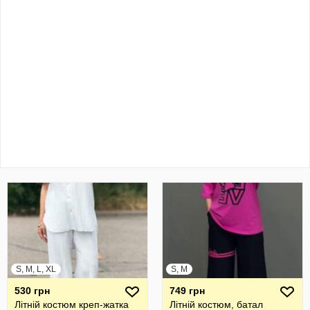
S, M, L, XL
S, M
530 грн
749 грн
Літній костюм креп-жатка
Літній костюм, батал