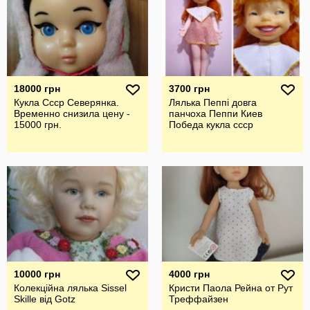
18000 грн
3700 грн
Кукла Ссср Северянка.
Лялька Пеппі довга
Временно снизила цену -
панчоха Пеппи Киев
15000 грн.
Победа кукла ссср
10000 грн
4000 грн
Колекційна лялька Sissel
Кристи Паола Рейна от Рут
Skille від Gotz
Треффайзен