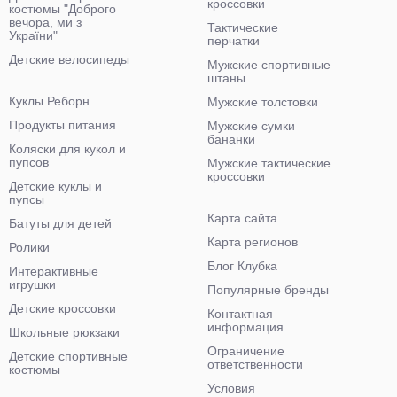
кроссовки
костюмы "Доброго
вечора, ми з
Тактические
України"
перчатки
Детские велосипеды
Мужские спортивные
штаны
Куклы Реборн
Мужские толстовки
Продукты питания
Мужские сумки
бананки
Коляски для кукол и
пупсов
Мужские тактические
кроссовки
Детские куклы и
пупсы
Карта сайта
Батуты для детей
Карта регионов
Ролики
Блог Клубка
Интерактивные
игрушки
Популярные бренды
Детские кроссовки
Контактная
информация
Школьные рюкзаки
Ограничение
Детские спортивные
ответственности
костюмы
Условия