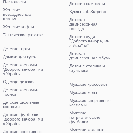
Плитоноски
Детские самокаты
Женские
Куклы LoL Surprise
повседневные
платья
Детская
демисезонная
Женские кофты
одежда
Тактические рюкзаки
Детские худи
"Доброго вечора, ми
з України"
Детские горки
Детская
Домики для кукол
демисезонная обувь
Детские костюмы
Детские столики и
"Доброго вечора, ми
стульчики
з України"
Одежда детская
Мужские кроссовки
Детские костюмы-
Мужские кеды
тройки
Мужские спортивные
Детские школьные
костюмы
костюмы
Мужские
Детские футболки
патриотические
"Доброго вечора, ми
футболки
з України"
Мужские кожаные
Детские спортивные