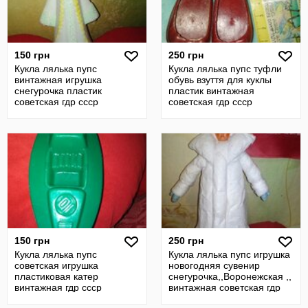
150 грн
250 грн
Кукла лялька пупс
Кукла лялька пупс туфли
винтажная игрушка
обувь взуття для куклы
снегурочка пластик
пластик винтажная
советская гдр ссср
советская гдр ссср
150 грн
250 грн
Кукла лялька пупс
Кукла лялька пупс игрушка
советская игрушка
новогодняя сувенир
пластиковая катер
снегурочка,,Воронежская ,,
винтажная гдр ссср
винтажная советская гдр
ссср