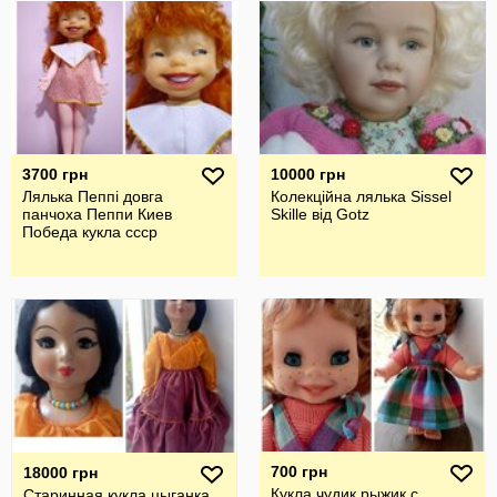
3700 грн
10000 грн
Лялька Пеппі довга
Колекційна лялька Sissel
панчоха Пеппи Киев
Skille від Gotz
Победа кукла ссср
700 грн
18000 грн
Кукла чудик рыжик с
Старинная кукла цыганка