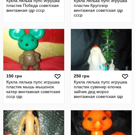
Кукла лялька пупс игрушка
Кукла лялька пупс игрушка
пластик Победа советская
пластик Кругозор
винтажная гдр ссср
винтажная советская гдр
ссср
150 грн
250 грн
Кукла лялька пупс игрушка
Кукла лялька пупс игрушка
пластик мышь мышонок
пластик сувенир елочка
катер винтажная советская
зайчик дед мороз
ссср гдр
винтажная советская гдр
ссср