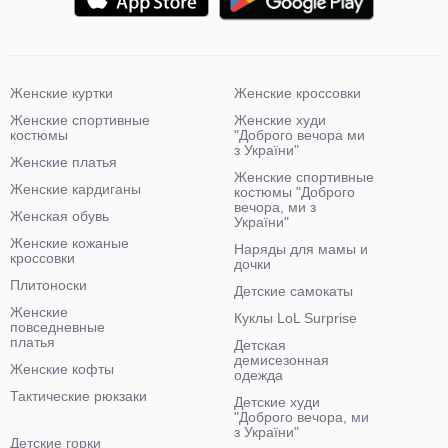
Женские куртки
Женские кроссовки
Женские спортивные
Женские худи
костюмы
"Доброго вечора ми
з України"
Женские платья
Женские спортивные
Женские кардиганы
костюмы "Доброго
вечора, ми з
Женская обувь
України"
Женские кожаные
Наряды для мамы и
кроссовки
дочки
Плитоноски
Детские самокаты
Женские
Куклы LoL Surprise
повседневные
платья
Детская
демисезонная
Женские кофты
одежда
Тактические рюкзаки
Детские худи
"Доброго вечора, ми
з України"
Детские горки