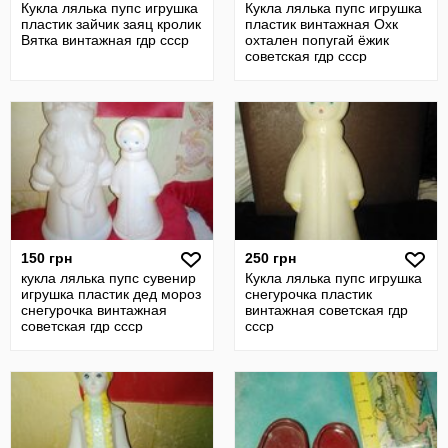
Кукла лялька пупс игрушка
Кукла лялька пупс игрушка
пластик зайчик заяц кролик
пластик винтажная Охк
Вятка винтажная гдр ссср
охтален попугай ёжик
советская гдр ссср
150 грн
250 грн
кукла лялька пупс сувенир
Кукла лялька пупс игрушка
игрушка пластик дед мороз
снегурочка пластик
снегурочка винтажная
винтажная советская гдр
советская гдр ссср
ссср