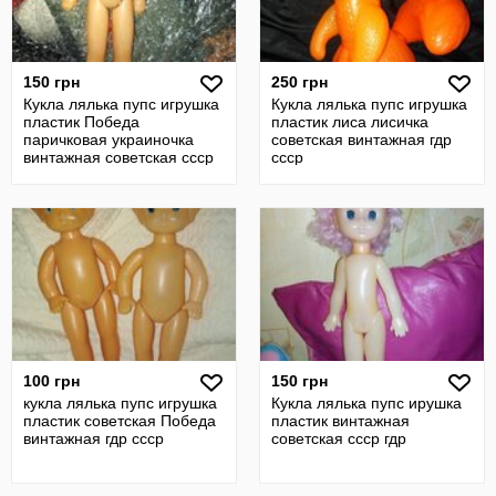
150 грн
250 грн
Кукла лялька пупс игрушка
Кукла лялька пупс игрушка
пластик Победа
пластик лиса лисичка
паричковая украиночка
советская винтажная гдр
винтажная советская ссср
ссср
гдр
100 грн
150 грн
кукла лялька пупс игрушка
Кукла лялька пупс ирушка
пластик советская Победа
пластик винтажная
винтажная гдр ссср
советская ссср гдр