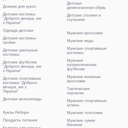
Детская
Домики для кукол
демисезонная обувь
Детские костюмы
Детские столики и
"Доброго вечора, ми
стульчики
з України"
Одежда детская
Мужские кроссовки
Детские костюмы-
Мужские кеды
тройки
Мужские спортивные
Детские школьные
костюмы
костюмы
Мужские
Детские футболки
патриотические
"Доброго вечора, ми
футболки
з України"
Мужские кожаные
Детские спортивные
кроссовки
костюмы "Доброго
вечора, ми з
Тактические
України"
перчатки
Детские велосипеды
Мужские спортивные
штаны
Куклы Реборн
Мужские толстовки
Продукты питания
Мужские сумки
бананки
Коляски для кукол и