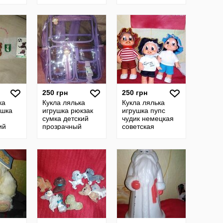
советская
немецкая
немецкая гдр
советская гдр
ссср
ссср
250 грн
250 грн
ка
Кукла лялька
Кукла лялька
ишка
игрушка рюкзак
игрушка пупс
сумка детский
чудик немецкая
ий
прозрачный
советская
шь
винтажная гдр
ссср
гдр