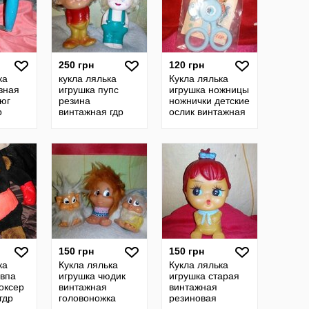
250 грн
120 грн
ка
кукла лялька
Кукла лялька
зная
игрушка пупс
игрушка ножницы
тюг
резина
ножнички детские
р
винтажная гдр
ослик винтажная
етская
ссср
гдр ссср
150 грн
150 грн
ка
Кукла лялька
Кукла лялька
авпа
игрушка чюдик
игрушка старая
оксер
винтажная
винтажная
гдр
головоножка
резиновая