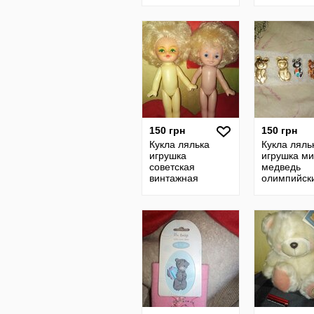
ссср
150 грн
150 грн
Кукла лялька
Кукла ляль
игрушка
игрушка м
советская
медведь
винтажная
олимпийск
,,Победа,,гдр
значки бро
ссср.
винтажная
сувенир
советская 
ссср