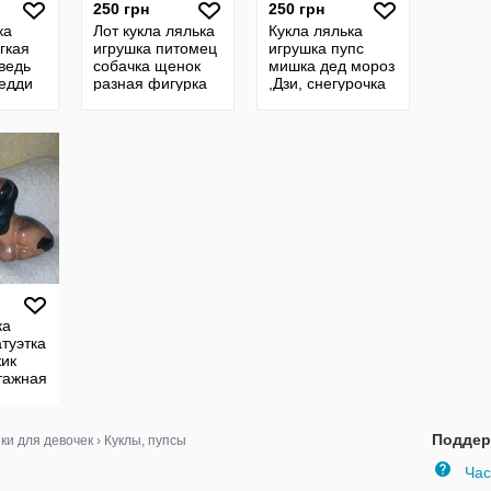
250 грн
250 грн
ка
Лот кукла лялька
Кукла лялька
гкая
игрушка питомец
игрушка пупс
ведь
собачка щенок
мишка дед мороз
едди
разная фигурка
,Дзи, снегурочка
ndrew
велюр флоксовая
винтажная
d
винтаж гдр ссср
пластик
лия
советская гдр
ссср
ка
атуэтка
ик
тажная
Поддер
ки для девочек
›
Куклы, пупсы
Час