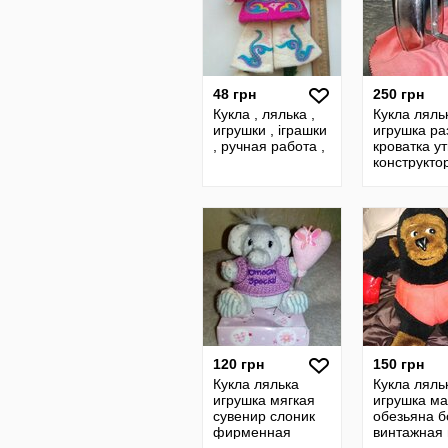
48 грн
250 грн
Кукла , лялька ,
Кукла ляль
игрушки , іграшки
игрушка ра
, ручная работа ,
кроватка у
конструкто
винтаж сов
ссср гдр
120 грн
150 грн
Кукла лялька
Кукла ляль
игрушка мягкая
игрушка м
сувенир слоник
обезьяна б
фирменная
винтажная 