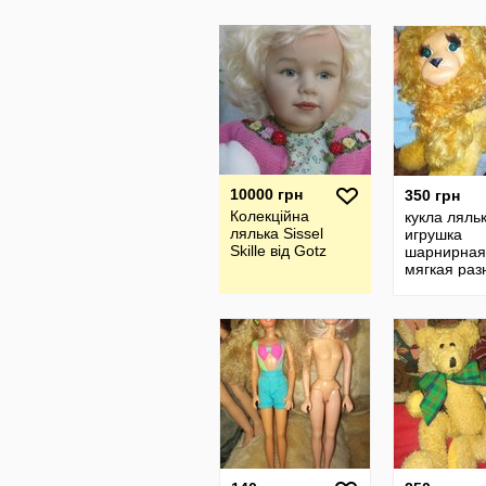
10000 грн
350 грн
Колекційна
кукла ляль
лялька Sissel
игрушка
Skille від Gotz
шарнирная
мягкая раз
винтажна
обезьянка
обезьяна 
лев советс
ссср гдр