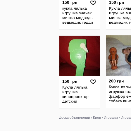
150 грн
150 грн
кукла лялька
Кукла ляль
игрушка значек
игрушка мя
мишка медведь
мишка мед
ведмедик тедди
ведмедик т
Me to you брошка
Hallmark A
англия
Brownswor
винтаж анг
200 грн
150 грн
Кукла ляль
Кукла лялька
игрушка ст
игрушка
фарфор еж
кинопроектор
собака вин
детский
гдр ссср
винтажная
советская
раритет ссср гдр
Доска объявлений
›
Киев
›
Игрушки
›
Игруш