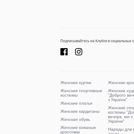
Подписывайтесь на Клубок в социальных 
Женские куртки
Женские кро
Женские спортивные
Женские худ
костюмы
"Доброго ве
з України"
Женские платья
Женские спо
Женские кардиганы
костюмы "До
вечора, ми з
Женская обувь
України"
Женские кожаные
Наряды для 
кроссовки
дочки