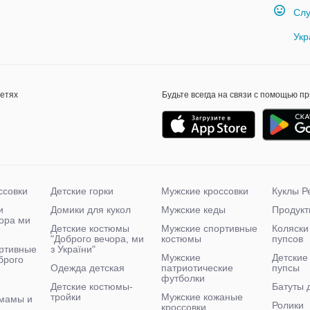
Слу
Укр
сетях
Будьте всегда на связи с помощью п
ссовки
Детские горки
Мужские кроссовки
Куклы Р
и
Домики для кукол
Мужские кеды
Продукт
чора ми
Детские костюмы
Мужские спортивные
Коляски
"Доброго вечора, ми
костюмы
пупсов
ртивные
з України"
Мужские
Детские
брого
Одежда детская
патриотические
пупсы
футболки
Детские костюмы-
Батуты 
тройки
Мужские кожаные
мамы и
Ролики
кроссовки