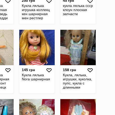
250 грн
45 грн
ка
Кукла лялька
кукла лялька ссср
гкая
игрушка коллекц
клоун плоская
ведь
кен шарнирная
запчасти
едди
мен рестлер
й
супергерой
гдр
англия винтаж
гдр ссср
145 грн
158 грн
ка
Кукла лялька
Кукла, лялька,
ирная
Nora шарнирная
игрушки, куколка,
монт
пупс, кукла с
пецк
длинными
волосами.