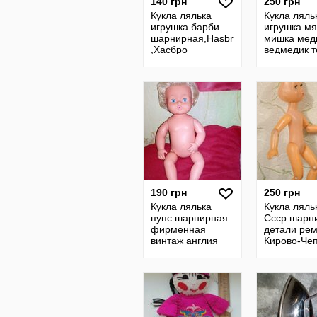
140 грн
250 грн
Кукла лялька
Кукла ляль
игрушка барби
игрушка мя
шарнирная,Hasbro
мишка мед
,Хасбро
ведмедик т
винтажная англия
шарнирны
гдр ссср
винтажная 
ссср
190 грн
250 грн
Кукла лялька
Кукла ляль
пупс шарнирная
Ссср шарн
фирменная
детали ре
винтаж англия
Кирово-Че
гдр ссср