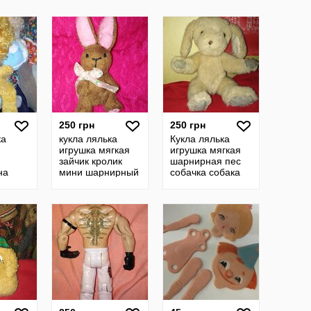
250 грн
250 грн
ка
кукла лялька
Кукла лялька
игрушка мягкая
игрушка мягкая
зайчик кролик
шарнирная пес
на
мини шарнирный
собачка собака
винтаж гдр ссср
фирменная
винтажная
мавпа
англия гдр ссср
кая