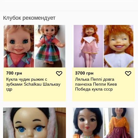
Клубок рекомендует
700 грн
3700 грн
Кукла чудик рыжик с
Лялька Пеппі довга
зубками Schalkau Шалькау
панчоха Пеппи Киев
гдр
Победа кукла ссср