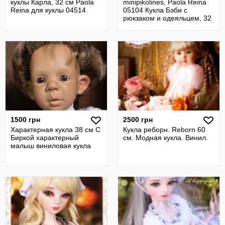
куклы Карла, 32 см Paola
minipikolines, Paola Reina
Reina для куклы 04514
05104 Кукла Бэби с
рюкзаком и одеяльцем, 32
см
1500 грн
2500 грн
Характерная кукла 38 см С
Кукла реборн. Reborn 60
Биркой характерный
см. Модная кукла. Винил.
малыш виниловая кукла