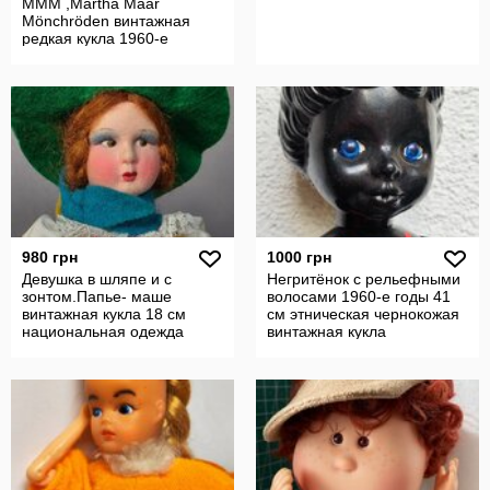
MMM ,Martha Maar
Mönchröden винтажная
редкая кукла 1960-е
Германия
980 грн
1000 грн
Девушка в шляпе и с
Негритёнок с рельефными
зонтом.Папье- маше
волосами 1960-е годы 41
винтажная кукла 18 см
см этническая чернокожая
национальная одежда
винтажная кукла
,народный костюм