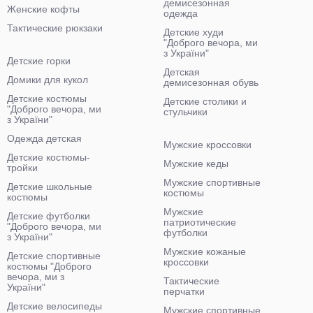
демисезонная
Женские кофты
одежда
Тактические рюкзаки
Детские худи
"Доброго вечора, ми
з України"
Детские горки
Детская
Домики для кукол
демисезонная обувь
Детские костюмы
Детские столики и
"Доброго вечора, ми
стульчики
з України"
Одежда детская
Мужские кроссовки
Детские костюмы-
Мужские кеды
тройки
Мужские спортивные
Детские школьные
костюмы
костюмы
Мужские
Детские футболки
патриотические
"Доброго вечора, ми
футболки
з України"
Мужские кожаные
Детские спортивные
кроссовки
костюмы "Доброго
вечора, ми з
Тактические
України"
перчатки
Детские велосипеды
Мужские спортивные