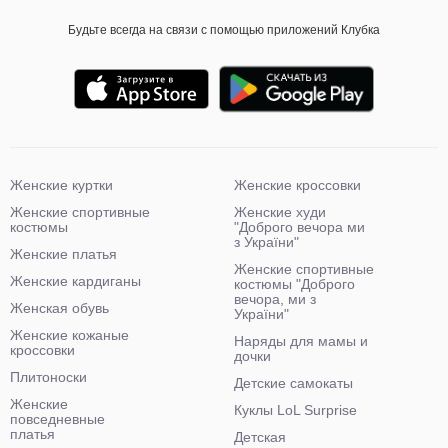
Будьте всегда на связи с помощью приложений Клубка
Женские куртки
Женские кроссовки
Женские спортивные
Женские худи
костюмы
"Доброго вечора ми
з України"
Женские платья
Женские спортивные
Женские кардиганы
костюмы "Доброго
вечора, ми з
Женская обувь
України"
Женские кожаные
Наряды для мамы и
кроссовки
дочки
Плитоноски
Детские самокаты
Женские
Куклы LoL Surprise
повседневные
платья
Детская