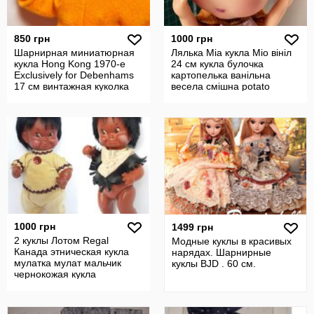
850 грн
1000 грн
Шарнирная миниатюрная
Лялька Міа кукла Міо вініл
кукла Hong Kong 1970-е
24 см кукла булочка
Exclusively for Debenhams
картопелька ванільна
17 см винтажная куколка
весела смішна potato
пупс
характерна
1000 грн
1499 грн
2 куклы Лотом Regal
Модные куклы в красивых
Канада этническая кукла
нарядах. Шарнирные
мулатка мулат мальчик
куклы BJD . 60 см.
чернокожая кукла
Улыбашка