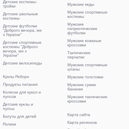
Детские костюмы-
Мужские кеды
тройки
Мужские спортивные
Детские школьные
костюмы
костюмы
Мужские
Детские футболки
патриотические
"Доброго вечора, ми
футболки
з України"
Мужские кожаные
Детские спортивные
кроссовки
костюмы "Доброго
вечора, ми з
Тактические
України"
перчатки
Детские велосипеды
Мужские спортивные
штаны
Куклы Реборн
Мужские толстовки
Продукты питания
Мужские сумки
бананки
Коляски для кукол и
пупсов
Мужские тактические
кроссовки
Детские куклы и
пупсы
Карта сайта
Батуты для детей
Карта регионов
Ролики