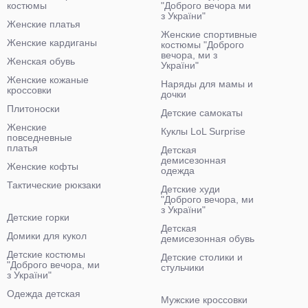
костюмы
"Доброго вечора ми
з України"
Женские платья
Женские спортивные
Женские кардиганы
костюмы "Доброго
вечора, ми з
Женская обувь
України"
Женские кожаные
Наряды для мамы и
кроссовки
дочки
Плитоноски
Детские самокаты
Женские
Куклы LoL Surprise
повседневные
платья
Детская
демисезонная
Женские кофты
одежда
Тактические рюкзаки
Детские худи
"Доброго вечора, ми
з України"
Детские горки
Детская
Домики для кукол
демисезонная обувь
Детские костюмы
Детские столики и
"Доброго вечора, ми
стульчики
з України"
Одежда детская
Мужские кроссовки