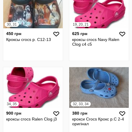
30, 31
19, 20, 21
450 грн
625 грн
Кроксы crocs p. С12-13
кроксы crocs Navy Ralen
Clog с4 с5
34, 35
32, 33, 34
900 грн
380 грн
кроксы crocs Ralen Clog j3
крокси Crocs Крокс р.С 2-4
оригінал