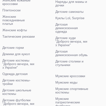
Женские кожаные
Наряды для мамы и
кроссовки
дочки
Плитоноски
Детские самокаты
Женские
Куклы LoL Surprise
повседневные
платья
Детская
демисезонная
Женские кофты
одежда
Тактические рюкзаки
Детские худи
"Доброго вечора, ми
з України"
Детские горки
Детская
Домики для кукол
демисезонная обувь
Детские костюмы
Детские столики и
"Доброго вечора, ми
стульчики
з України"
Одежда детская
Мужские кроссовки
Детские костюмы-
Мужские кеды
тройки
Мужские спортивные
Детские школьные
костюмы
костюмы
Мужские
Детские футболки
патриотические
"Доброго вечора, ми
футболки