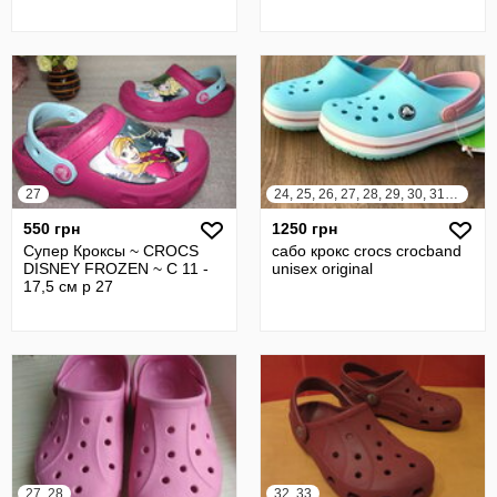
27
24, 25, 26, 27, 28, 29, 30, 31, 32, 33
550 грн
1250 грн
Супер Кроксы ~ CROCS
сабо крокс crocs crocband
DISNEY FROZEN ~ C 11 -
unisex original
17,5 см р 27
27, 28
32, 33