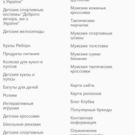
з України"
Мужские кожаные
Детские спортивные
кроссовки
костюмы "Доброго
вечора, ми з
Тактические
України"
перчатки
Детские велосипеды
Мужские спортивные
штаны
Куклы Реборн
Мужские толстовки
Продукты питания
Мужские сумки
бананки
Коляски для кукол и
пупсов
Мужские тактические
кроссовки
Детские куклы и
пупсы
Карта сайта
Батуты для детей
Карта регионов
Ролики
Блог Клубка
Интерактивные
игрушки
Популярные бренды
Детские кроссовки
Контактная
информация
Школьные рюкзаки
Ограничение
Детские спортивные