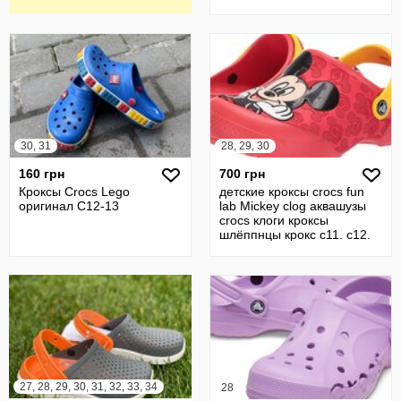
30, 31
28, 29, 30
160 грн
700 грн
Кроксы Crocs Lego
детские кроксы crocs fun
оригинал С12-13
lab Mickey clog аквашузы
crocs клоги кроксы
шлёппнцы крокс c11. c12.
c13
27, 28, 29, 30, 31, 32, 33, 34
28