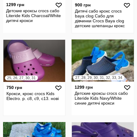
1299 грн
900 грн
Детские кроксы crocs сабо
Дитячі сабо крокс crocs
Literide Kids Charcoal/White
baya clog Сабо для
дитячі крокси
дівчинки Crocs Baya clog
детские шлепанцы крокс
оригинал
27, 28, 29, 30, 31, 32, 33, 34
25, 26, 27, 30, 31
1299 грн
750 грн
Детские кроксы crocs сабо
Крокси, крокс crocs Kids
Literide Kids Navy/White
Electro. р. с8, с9, с13. нові
синие дитячі крокси