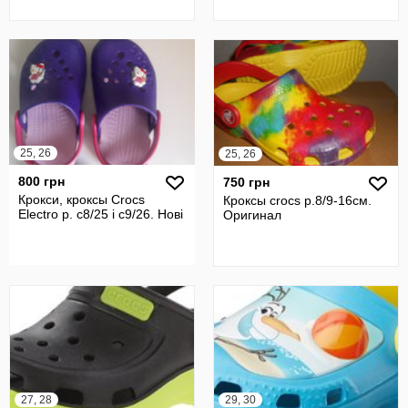
25, 26
25, 26
800 грн
750 грн
Крокси, кроксы Crocs
Кроксы crocs р.8/9-16см.
Electro р. с8/25 і с9/26. Нові
Оригинал
27, 28
29, 30