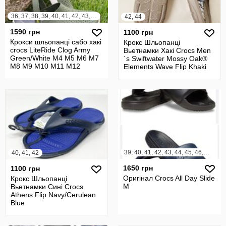
36, 37, 38, 39, 40, 41, 42, 43, 44, 45
42, 44
1590 грн
1100 грн
Крокси шльопанці сабо хакі
Крокс Шльопанці
crocs LiteRide Clog Army
Вьетнамки Хакі Crocs Men
Green/White M4 M5 M6 M7
´s Swiftwater Mossy Oak®
M8 M9 M10 M11 M12
Elements Wave Flip Khaki
39, 40, 41, 42, 43, 44, 45, 46, 47, 48, 49, 50
40, 41, 42
1650 грн
1100 грн
Оригінал Crocs All Day Slide
Крокс Шльопанці
M
Вьетнамки Сині Crocs
Athens Flip Navy/Cerulean
Blue