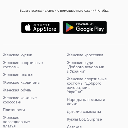
Будьте всегда на связи с помощью приложений Клубка
Женские куртки
Женские кроссовки
Женские спортивные
Женские худи
костюмы
"Доброго вечора ми
з України"
Женские платья
Женские спортивные
Женские кардиганы
костюмы "Доброго
вечора, ми з
Женская обувь
України"
Женские кожаные
Наряды для мамы и
кроссовки
дочки
Плитоноски
Детские самокаты
Женские
Куклы LoL Surprise
повседневные
платья
Детская