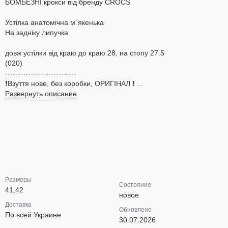
БОМБЕЗНІ крокси від бренду CROCS
Устілка анатомічна м´якенька
На задніку липучка
довж устілки від краю до краю 28, на стопу 27.5
(020)
----------------------------
❗️Взуття нове, без коробки, ОРИГІНАЛ ❗️ ...
Развернуть описание
Размеры
Состояние
41,42
новое
Доставка
Обновлено
По всей Украине
30.07.2026