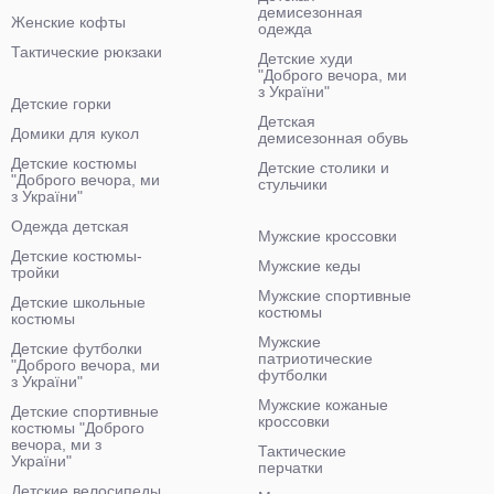
демисезонная
Женские кофты
одежда
Тактические рюкзаки
Детские худи
"Доброго вечора, ми
з України"
Детские горки
Детская
Домики для кукол
демисезонная обувь
Детские костюмы
Детские столики и
"Доброго вечора, ми
стульчики
з України"
Одежда детская
Мужские кроссовки
Детские костюмы-
Мужские кеды
тройки
Мужские спортивные
Детские школьные
костюмы
костюмы
Мужские
Детские футболки
патриотические
"Доброго вечора, ми
футболки
з України"
Мужские кожаные
Детские спортивные
кроссовки
костюмы "Доброго
вечора, ми з
Тактические
України"
перчатки
Детские велосипеды