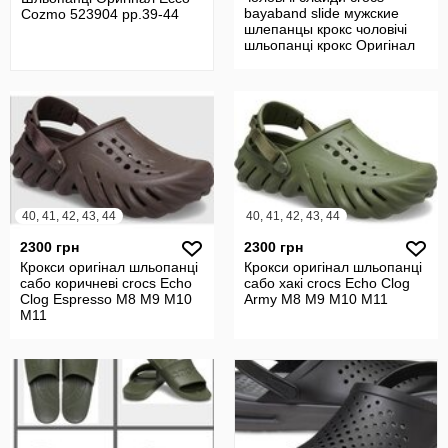
bayaband slide мужские
Cozmo 523904 рр.39-44
шлепанцы крокс чоловічі
шльопанці крокс Оригінал
m8-m13
40, 41, 42, 43, 44
40, 41, 42, 43, 44
2300 грн
2300 грн
Крокси оригінал шльопанці
Крокси оригінал шльопанці
сабо коричневі crocs Echo
сабо хакі crocs Echo Clog
Clog Espresso M8 M9 M10
Army M8 M9 M10 M11
M11