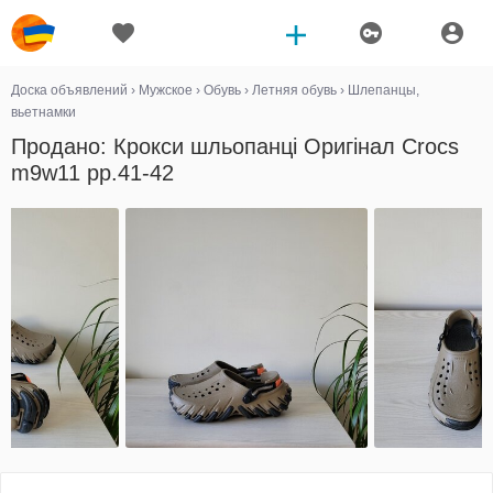
Доска объявлений
›
Мужское
›
Обувь
›
Летняя обувь
›
Шлепанцы,
вьетнамки
Продано: Крокси шльопанці Оригінал Crocs
m9w11 рр.41-42