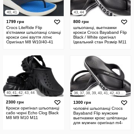
40, 41
43, 44
1799 грн
800 грн
Crocs LiteRide Flip
шльопанці, вьетнамки
в'єтнамки шльопанці сланці
крокси Crocs Bayaband Flip
крокси сині взуття літнє
Black / White оригінал
Оригінал M8 W10/40-41
Ідеальний стан Розмір M11
р/26.5
40, 41, 42, 43, 44
36, 37, 38, 39, 40, 41, 42, 43, 44, 45, 46
2300 грн
1300 грн
Крокси оригінал шльопанці
чоловічі шльопанці Crocs
сабо чорні Echo Clog Black
Bayaband Flip мужские
M8 M9 M10 M11
вьетнамки крокс шлёпанцы
для мужчин оригінал m4-
m13