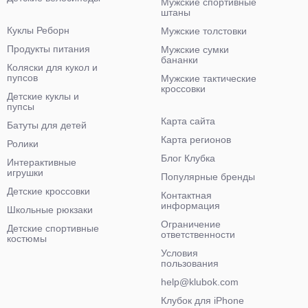
Мужские спортивные
штаны
Куклы Реборн
Мужские толстовки
Продукты питания
Мужские сумки
бананки
Коляски для кукол и
пупсов
Мужские тактические
кроссовки
Детские куклы и
пупсы
Карта сайта
Батуты для детей
Карта регионов
Ролики
Блог Клубка
Интерактивные
игрушки
Популярные бренды
Детские кроссовки
Контактная
информация
Школьные рюкзаки
Ограничение
Детские спортивные
ответственности
костюмы
Условия
пользования
help@klubok.com
Клубок для iPhone