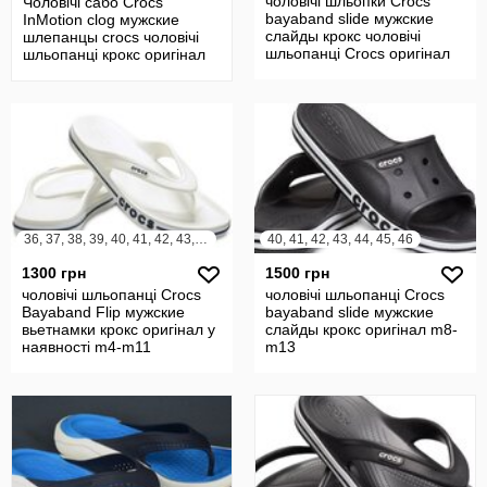
чоловічі шльопки Crocs
Чоловічі сабо Crocs
bayaband slide мужские
InMotion clog мужские
слайды крокс чоловічі
шлепанцы crocs чоловічі
шльопанці Crocs оригінал
шльопанці крокс оригінал
m9
m9,m10
36, 37, 38, 39, 40, 41, 42, 43, 44
40, 41, 42, 43, 44, 45, 46
1300 грн
1500 грн
чоловічі шльопанці Crocs
чоловічі шльопанці Crocs
Bayaband Flip мужские
bayaband slide мужские
вьетнамки крокс оригінал у
слайды крокс оригінал m8-
наявності m4-m11
m13