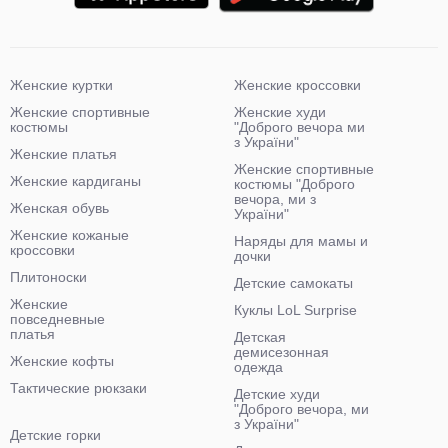
Женские куртки
Женские кроссовки
Женские спортивные
Женские худи
костюмы
"Доброго вечора ми
з України"
Женские платья
Женские спортивные
Женские кардиганы
костюмы "Доброго
вечора, ми з
Женская обувь
України"
Женские кожаные
Наряды для мамы и
кроссовки
дочки
Плитоноски
Детские самокаты
Женские
Куклы LoL Surprise
повседневные
платья
Детская
демисезонная
Женские кофты
одежда
Тактические рюкзаки
Детские худи
"Доброго вечора, ми
з України"
Детские горки