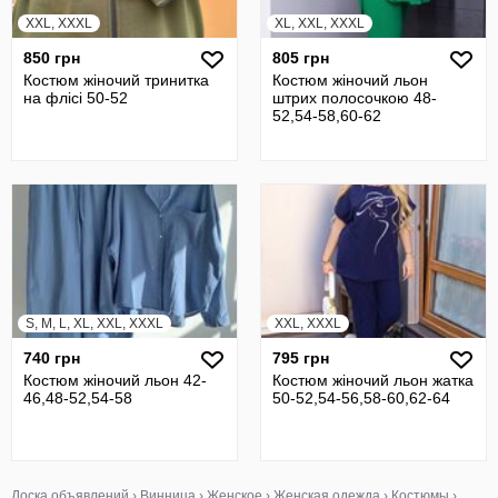
XXL, XXXL
XL, XXL, XXXL
850 грн
805 грн
Костюм жіночий тринитка
Костюм жіночий льон
на флісі 50-52
штрих полосочкою 48-
52,54-58,60-62
S, M, L, XL, XXL, XXXL
XXL, XXXL
740 грн
795 грн
Костюм жіночий льон 42-
Костюм жіночий льон жатка
46,48-52,54-58
50-52,54-56,58-60,62-64
Доска объявлений
›
Винница
›
Женское
›
Женская одежда
›
Костюмы
›