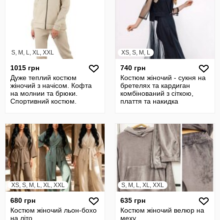
S, M, L, XL, XXL
XS, S, M, L
1015 грн
740 грн
Дуже теплий костюм
Костюм жіночий - сукня на
жіночий з начісом. Кофта
бретелях та кардиган
на молнии та брюки.
комбінований з сіткою,
Спортивний костюм.
плаття та накидка
XS, S, M, L, XL, XXL
S, M, L, XL, XXL
680 грн
635 грн
Костюм жіночий льон-бохо
Костюм жіночий велюр на
на літо
меху