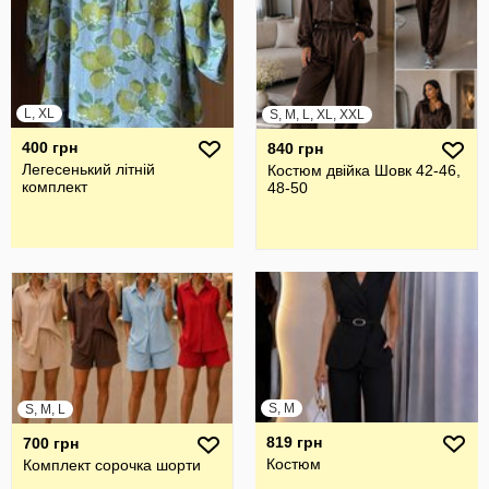
L, XL
S, M, L, XL, XXL
400 грн
840 грн
Легесенький літній
Костюм двійка Шовк 42-46,
комплект
48-50
S, M
S, M, L
819 грн
700 грн
Костюм
Комплект сорочка шорти