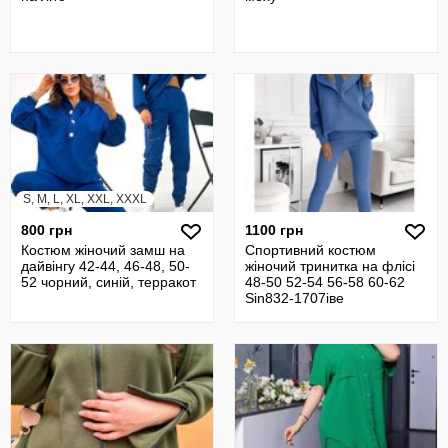
S, M, L, XL, XXL, XXXL
800 грн
1100 грн
Костюм жіночий замш на
Спортивний костюм
дайвінгу 42-44, 46-48, 50-
жіночий тринитка на флісі
52 чорний, синій, терракот
48-50 52-54 56-58 60-62
Sin832-1707iве