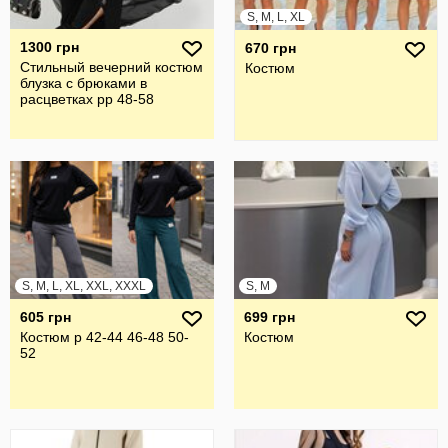
S, M, L, XL
1300 грн
670 грн
Стильный вечерний костюм
Костюм
блузка с брюками в
расцветках рр 48-58
S, M, L, XL, XXL, XXXL
S, M
605 грн
699 грн
Костюм р 42-44 46-48 50-
Костюм
52