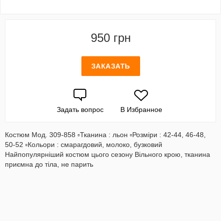
950 грн
ЗАКАЗАТЬ
Задать вопрос
В Избранное
Костюм Мод. 309-858 ▫️Тканина : льон ▫️Розміри : 42-44, 46-48,
50-52 ▫️Кольори : смарагдовий, молоко, бузковий
Найпопулярніший костюм цього сезону Вільного крою, тканина
приємна до тіла, не парить