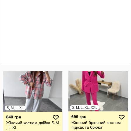
S, M, L, XL, XXL
S, M, L, XL
699 грн
840 грн
Жіночий брючний костюм
Жіночий костюм двійка S-M
піджак та брюки
, L-XL