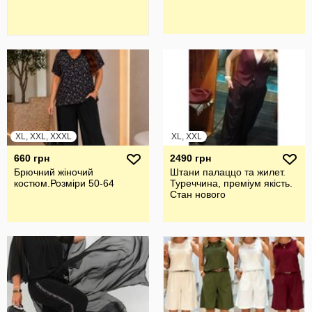
XL, XXL, XXXL
XL, XXL
660 грн
2490 грн
Брючний жiночий
Штани палаццо та жилет.
костюм.Розмiри 50-64
Туреччина, преміум якість.
Стан нового