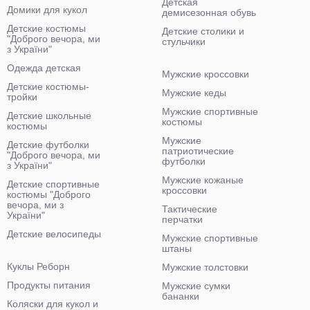
Детская
Домики для кукол
демисезонная обувь
Детские костюмы
Детские столики и
"Доброго вечора, ми
стульчики
з України"
Одежда детская
Мужские кроссовки
Детские костюмы-
Мужские кеды
тройки
Мужские спортивные
Детские школьные
костюмы
костюмы
Мужские
Детские футболки
патриотические
"Доброго вечора, ми
футболки
з України"
Мужские кожаные
Детские спортивные
кроссовки
костюмы "Доброго
вечора, ми з
Тактические
України"
перчатки
Детские велосипеды
Мужские спортивные
штаны
Куклы Реборн
Мужские толстовки
Продукты питания
Мужские сумки
бананки
Коляски для кукол и