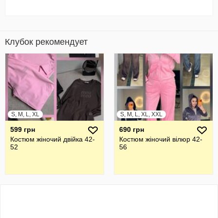
Клубок рекомендует
S, M, L, XL
S, M, L, XL, XXL
599 грн
690 грн
Костюм жіночий двійка 42-
Костюм жіночий вілюр 42-
52
56