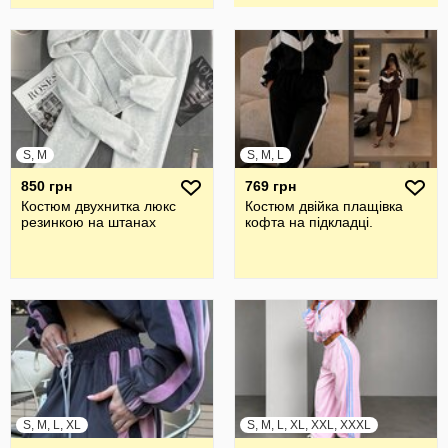
S, M
S, M, L
850 грн
769 грн
Костюм двухнитка люкс
Костюм двійка плащівка
резинкою на штанах
кофта на підкладці.
S, M, L, XL
S, M, L, XL, XXL, XXXL