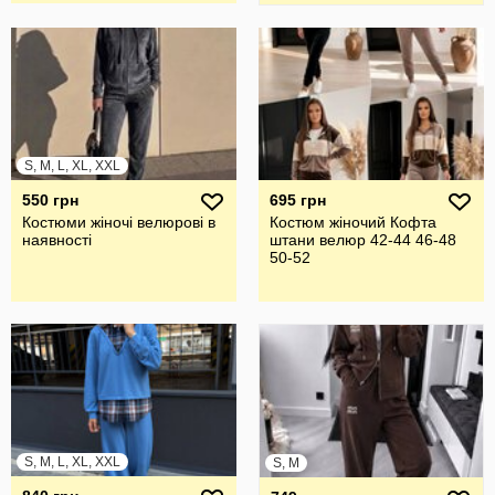
S, M, L, XL, XXL
550 грн
695 грн
Костюми жіночі велюрові в
Костюм жіночий Кофта
наявності
штани велюр 42-44 46-48
50-52
S, M, L, XL, XXL
S, M