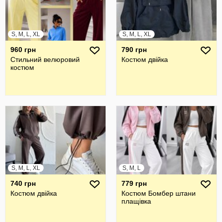
S, M, L, XL
S, M, L, XL
960 грн
790 грн
Стильний велюровий
Костюм двійка
костюм
S, M, L, XL
S, M, L
740 грн
779 грн
Костюм двійка
Костюм Бомбер штани
плащівка