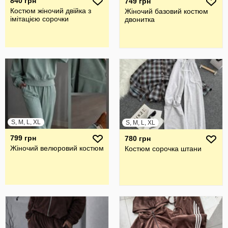
840 грн
749 грн
Костюм жіночий двійка з
Жіночий базовий костюм
імітацією сорочки
двонитка
S, M, L, XL
S, M, L, XL
799 грн
780 грн
Жіночий велюровий костюм
Костюм сорочка штани