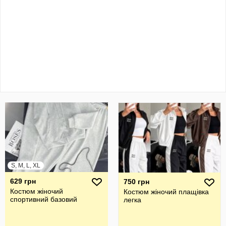
S, M, L, XL
629 грн
750 грн
Костюм жіночий
Костюм жіночий плащівка
спортивний базовий
легка