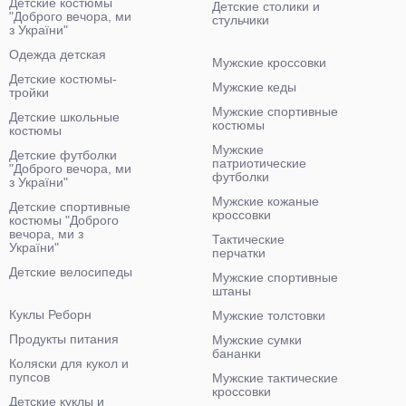
Детские костюмы
Детские столики и
"Доброго вечора, ми
стульчики
з України"
Одежда детская
Мужские кроссовки
Детские костюмы-
Мужские кеды
тройки
Мужские спортивные
Детские школьные
костюмы
костюмы
Мужские
Детские футболки
патриотические
"Доброго вечора, ми
футболки
з України"
Мужские кожаные
Детские спортивные
кроссовки
костюмы "Доброго
вечора, ми з
Тактические
України"
перчатки
Детские велосипеды
Мужские спортивные
штаны
Куклы Реборн
Мужские толстовки
Продукты питания
Мужские сумки
бананки
Коляски для кукол и
пупсов
Мужские тактические
кроссовки
Детские куклы и