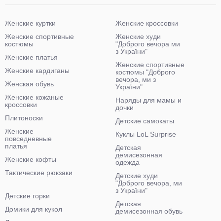
Женские куртки
Женские кроссовки
Женские спортивные
Женские худи
костюмы
"Доброго вечора ми
з України"
Женские платья
Женские спортивные
Женские кардиганы
костюмы "Доброго
вечора, ми з
Женская обувь
України"
Женские кожаные
Наряды для мамы и
кроссовки
дочки
Плитоноски
Детские самокаты
Женские
Куклы LoL Surprise
повседневные
платья
Детская
демисезонная
Женские кофты
одежда
Тактические рюкзаки
Детские худи
"Доброго вечора, ми
з України"
Детские горки
Детская
Домики для кукол
демисезонная обувь