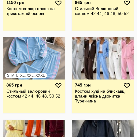
1150 грн
865 грн
Костюм велюр плюш на
Стильний Велюровий
трикотажній основі
костюм 42 44, 46 48, 50 52
S, M, L, XL, XXL, XXXL
865 грн
745 грн
Стильный велюровий
Костюм худі на блискавці
костюм 42 44, 46 48, 50 52
штани якісна двонитка
Туреччина