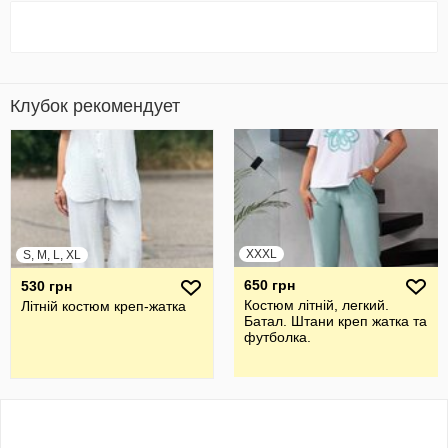
Клубок рекомендует
XXXL
S, M, L, XL
650 грн
530 грн
Костюм літній, легкий.
Літній костюм креп-жатка
Батал. Штани креп жатка та
футболка.