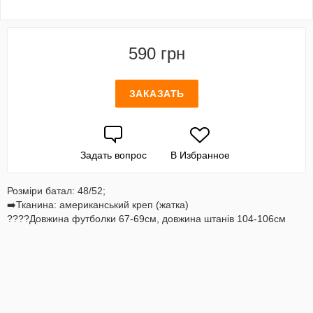
590 грн
ЗАКАЗАТЬ
Задать вопрос
В Избранное
Розміри батал: 48/52;
➡️Тканина: американський креп (жатка)
????Довжина футболки 67-69см, довжина штанів 104-106см