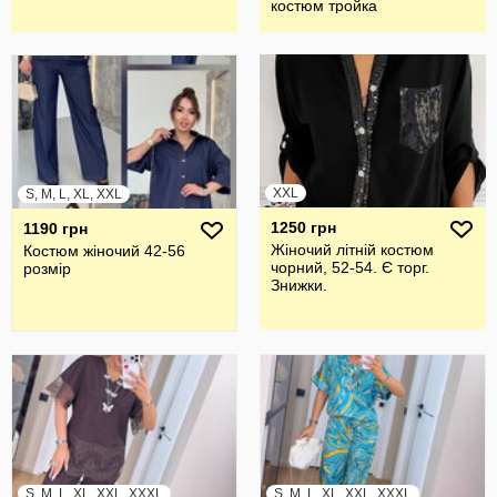
костюм тройка
XXL
S, M, L, XL, XXL
1250 грн
1190 грн
Жіночий літній костюм
Костюм жіночий 42-56
чорний, 52-54. Є торг.
розмір
Знижки.
S, M, L, XL, XXL, XXXL
S, M, L, XL, XXL, XXXL