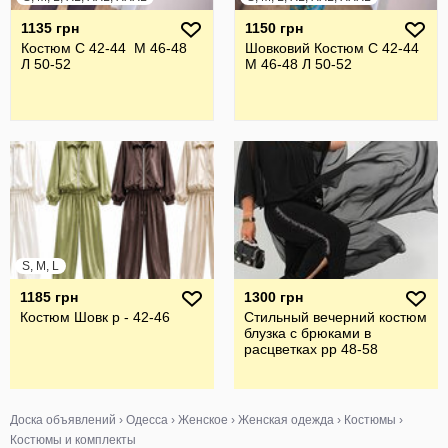
1135 грн
1150 грн
Костюм С 42-44 М 46-48
Шовковий Костюм С 42-44
Л 50-52
М 46-48 Л 50-52
S, M, L
1185 грн
1300 грн
Костюм Шовк р - 42-46
Стильный вечерний костюм
блузка с брюками в
расцветках рр 48-58
Доска объявлений
›
Одесса
›
Женское
›
Женская одежда
›
Костюмы
›
Костюмы и комплекты