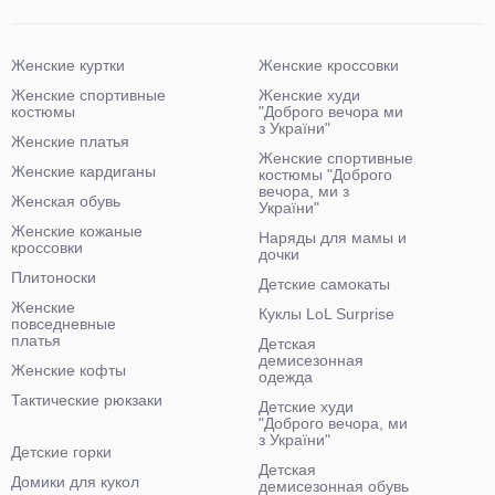
Женские куртки
Женские кроссовки
Женские спортивные
Женские худи
костюмы
"Доброго вечора ми
з України"
Женские платья
Женские спортивные
Женские кардиганы
костюмы "Доброго
вечора, ми з
Женская обувь
України"
Женские кожаные
Наряды для мамы и
кроссовки
дочки
Плитоноски
Детские самокаты
Женские
Куклы LoL Surprise
повседневные
платья
Детская
демисезонная
Женские кофты
одежда
Тактические рюкзаки
Детские худи
"Доброго вечора, ми
з України"
Детские горки
Детская
Домики для кукол
демисезонная обувь