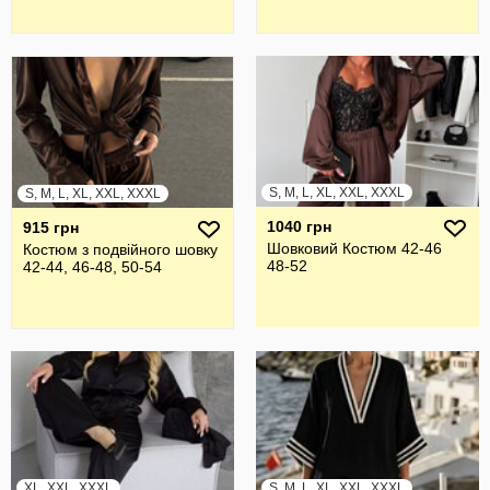
S, M, L, XL, XXL, XXXL
S, M, L, XL, XXL, XXXL
1040 грн
915 грн
Шовковий Костюм 42-46
Костюм з подвійного шовку
48-52
42-44, 46-48, 50-54
XL, XXL, XXXL
S, M, L, XL, XXL, XXXL