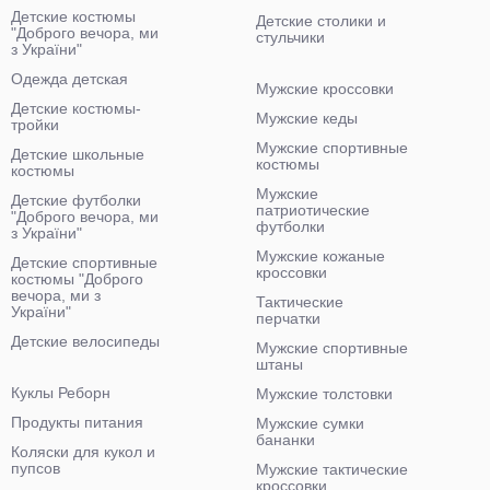
Детские костюмы
Детские столики и
"Доброго вечора, ми
стульчики
з України"
Одежда детская
Мужские кроссовки
Детские костюмы-
Мужские кеды
тройки
Мужские спортивные
Детские школьные
костюмы
костюмы
Мужские
Детские футболки
патриотические
"Доброго вечора, ми
футболки
з України"
Мужские кожаные
Детские спортивные
кроссовки
костюмы "Доброго
вечора, ми з
Тактические
України"
перчатки
Детские велосипеды
Мужские спортивные
штаны
Куклы Реборн
Мужские толстовки
Продукты питания
Мужские сумки
бананки
Коляски для кукол и
пупсов
Мужские тактические
кроссовки