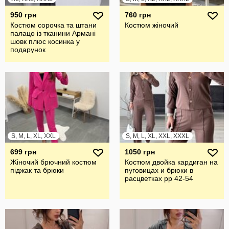
950 грн
760 грн
Костюм сорочка та штани
Костюм жіночий
палацо із тканини Армані
шовк плюс косинка у
подарунок
S, M, L, XL, XXL
S, M, L, XL, XXL, XXXL
699 грн
1050 грн
Жіночий брючний костюм
Костюм двойка кардиган на
піджак та брюки
пуговицах и брюки в
расцветках рр 42-54