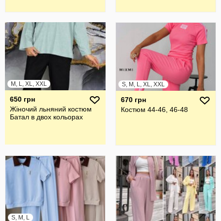
M, L, XL, XXL
S, M, L, XL, XXL
650 грн
670 грн
Жіночий льняний костюм
Костюм 44-46, 46-48
Батал в двох кольорах
S, M, L