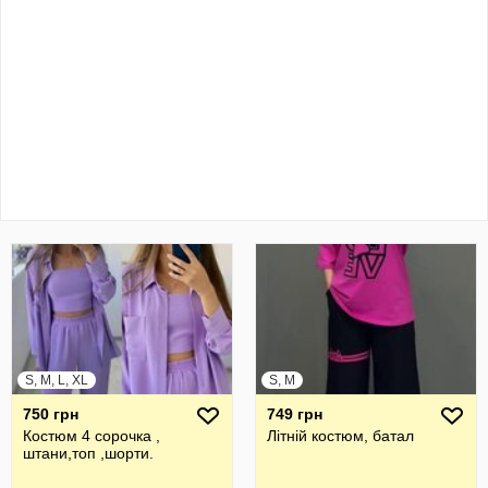
S, M, L, XL
S, M
750 грн
749 грн
Костюм 4 сорочка ,
Літній костюм, батал
штани,топ ,шорти.