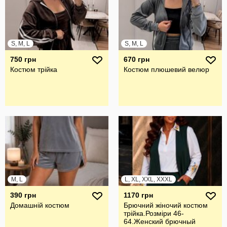
S, M, L
S, M, L
750 грн
670 грн
Костюм трійка
Костюм плюшевий велюр
M, L
L, XL, XXL, XXXL
390 грн
1170 грн
Домашній костюм
Брючний жiночий костюм
трiйка.Розмiри 46-
64.Женский брючный