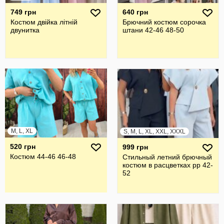
749 грн
640 грн
Костюм двійка літній
Брючний костюм сорочка
двунитка
штани 42-46 48-50
M, L, XL
S, M, L, XL, XXL, XXXL
520 грн
999 грн
Костюм 44-46 46-48
Стильный летний брючный
костюм в расцветках рр 42-
52