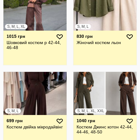
S, M, L, XL
S, M, L
1015 грн
830 грн
Шовковий костюм р 42-44,
Жіночий костюм льон
46-48
S, M, L
S, M, L, XL, XXL
699 грн
1040 грн
Костюм двійка мікродайвінг
Костюм Джинс котон 42-44,
44-46, 48-50