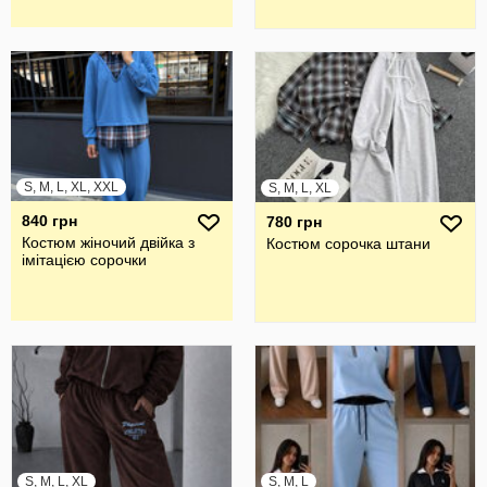
S, M, L, XL, XXL
S, M, L, XL
840 грн
780 грн
Костюм жіночий двійка з
Костюм сорочка штани
імітацією сорочки
S, M, L, XL
S, M, L