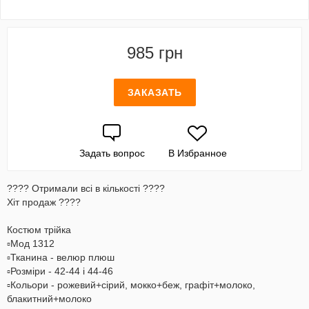
985 грн
ЗАКАЗАТЬ
Задать вопрос
В Избранное
???? Отримали всі в кількості ????
Хіт продаж ????
Костюм трійка
▫️Мод 1312
▫️Тканина - велюр плюш
▫️Розміри - 42-44 і 44-46
▫️Кольори - рожевий+сірий, мокко+беж, графіт+молоко,
блакитний+молоко