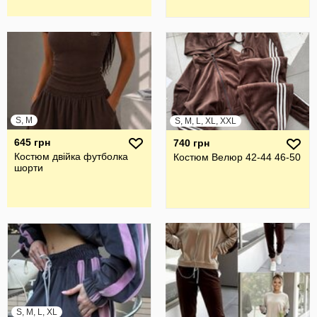
S, M
S, M, L, XL, XXL
645 грн
740 грн
Костюм двійка футболка
Костюм Велюр 42-44 46-50
шорти
S, M, L, XL