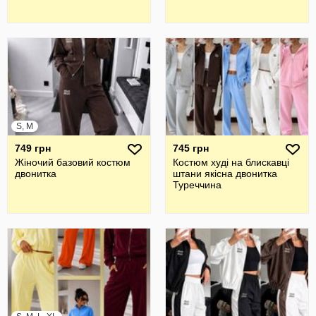
S, M
749 грн
745 грн
Жіночий базовий костюм
Костюм худі на блискавці
двонитка
штани якісна двонитка
Туреччина