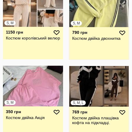
S, M
S, M
1150 грн
790 грн
Костюм королівський велюр
Костюм двійка двохнитка
S, M
S, M, L
350 грн
769 грн
Костюм двійка Акція
Костюм двійка плащівка
кофта на підкладці.