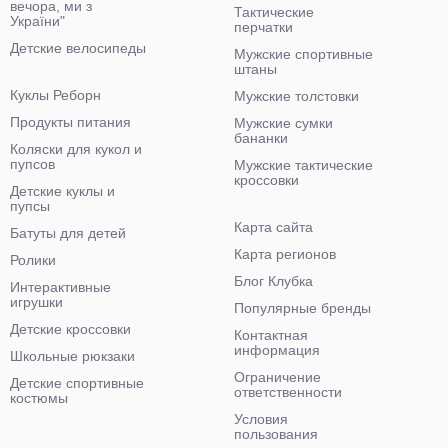
вечора, ми з
Тактические
України"
перчатки
Детские велосипеды
Мужские спортивные
штаны
Куклы Реборн
Мужские толстовки
Продукты питания
Мужские сумки
бананки
Коляски для кукол и
пупсов
Мужские тактические
кроссовки
Детские куклы и
пупсы
Карта сайта
Батуты для детей
Карта регионов
Ролики
Блог Клубка
Интерактивные
игрушки
Популярные бренды
Детские кроссовки
Контактная
информация
Школьные рюкзаки
Ограничение
Детские спортивные
ответственности
костюмы
Условия
пользования