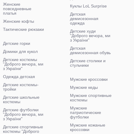
Женские
Куклы LoL Surprise
повседневные
платья
Детская
демисезонная
Женские кофты
одежда
Тактические рюкзаки
Детские худи
"Доброго вечора, ми
з України"
Детские горки
Детская
Домики для кукол
демисезонная обувь
Детские костюмы
Детские столики и
"Доброго вечора, ми
стульчики
з України"
Одежда детская
Мужские кроссовки
Детские костюмы-
Мужские кеды
тройки
Мужские спортивные
Детские школьные
костюмы
костюмы
Мужские
Детские футболки
патриотические
"Доброго вечора, ми
футболки
з України"
Мужские кожаные
Детские спортивные
кроссовки
костюмы "Доброго