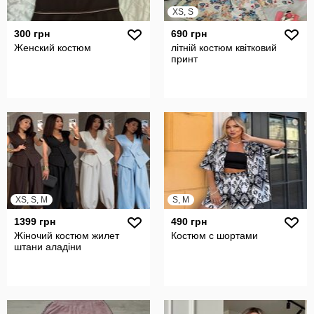
XS, S
300 грн
690 грн
Женский костюм
літній костюм квітковий
принт
XS, S, M
S, M
1399 грн
490 грн
Жіночий костюм жилет
Костюм с шортами
штани аладіни