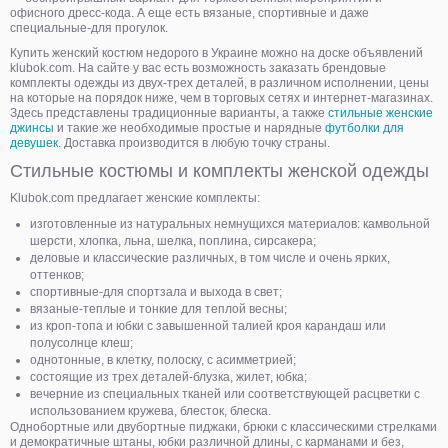
офисного дресс-кода. А еще есть вязаные, спортивные и даже
специальные-для прогулок.
Купить женский костюм недорого в Украине можно на доске объявлений
klubok.com. На сайте у вас есть возможность заказать брендовые
комплекты одежды из двух-трех деталей, в различном исполнении, цены
на которые на порядок ниже, чем в торговых сетях и интернет-магазинах.
Здесь представлены традиционные варианты, а также
стильные женские
джинсы
и такие же необходимые простые и нарядные
футболки для
девушек
. Доставка производится в любую точку страны.
Стильные костюмы и комплекты женской одежды
Klubok.com предлагает женские комплекты:
изготовленные из натуральных немнущихся материалов: камвольной
шерсти, хлопка, льна, шелка, поплина, сирсакера;
деловые и классические различных, в том числе и очень ярких,
оттенков;
спортивные-для спортзала и выхода в свет;
вязаные-теплые и тонкие для теплой весны;
из кроп-топа и юбки с завышенной талией кроя карандаш или
полусолнце клеш;
однотонные, в клетку, полоску, с асимметрией;
состоящие из трех деталей-блузка, жилет, юбка;
вечерние из специальных тканей или соответствующей расцветки с
использованием кружева, блесток, блеска.
Однобортные или двубортные пиджаки, брюки с классическими стрелками
и демократичные штаны, юбки различной длины, с карманами и без,