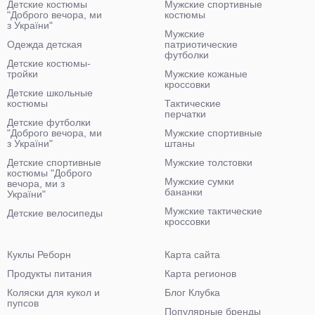
Детские костюмы
Мужские спортивные
"Доброго вечора, ми
костюмы
з України"
Мужские
Одежда детская
патриотические
футболки
Детские костюмы-
тройки
Мужские кожаные
кроссовки
Детские школьные
костюмы
Тактические
перчатки
Детские футболки
"Доброго вечора, ми
Мужские спортивные
з України"
штаны
Детские спортивные
Мужские толстовки
костюмы "Доброго
Мужские сумки
вечора, ми з
бананки
України"
Мужские тактические
Детские велосипеды
кроссовки
Куклы Реборн
Карта сайта
Продукты питания
Карта регионов
Коляски для кукол и
Блог Клубка
пупсов
Популярные бренды