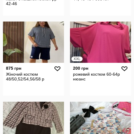
42-46
XXL
875 грн
200 грн
Жіночий костюм
рожевий костюм 60-64р
48/50,52/54,56/58 р
нюанс