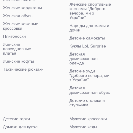
Женские спортивные
Женские кардиганы
костюмы "Доброго
вечора, ми з
Женская обувь
України"
Женские кожаные
Наряды для мамы и
кроссовки
дочки
Плитоноски
Детские самокаты
Женские
Куклы LoL Surprise
повседневные
платья
Детская
демисезонная
Женские кофты
одежда
Тактические рюкзаки
Детские худи
"Доброго вечора, ми
з України"
Детская
демисезонная обувь
Детские столики и
стульчики
Детские горки
Мужские кроссовки
Домики для кукол
Мужские кеды