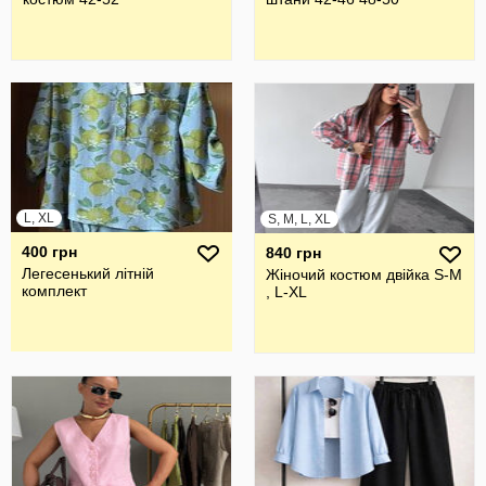
L, XL
S, M, L, XL
400 грн
840 грн
Легесенький літній
Жіночий костюм двійка S-M
комплект
, L-XL