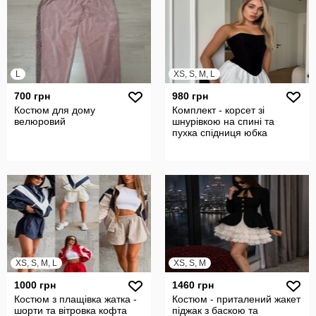
L
XS, S, M, L
700 грн
980 грн
Костюм для дому
Комплект - корсет зі
велюровий
шнурівкою на спині та
пухка спідниця юбка
XS, S, M, L
XS, S, M
1000 грн
1460 грн
Костюм з плащівка жатка -
Костюм - приталений жакет
шорти та вітровка кофта
піджак з баскою та