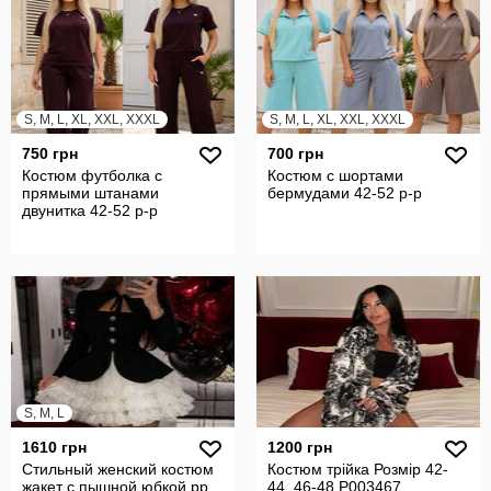
S, M, L, XL, XXL, XXXL
S, M, L, XL, XXL, XXXL
750 грн
700 грн
Костюм футболка с
Костюм с шортами
прямыми штанами
бермудами 42-52 р-р
двунитка 42-52 р-р
S, M, L
1610 грн
1200 грн
Стильный женский костюм
Костюм трійка Розмір 42-
жакет с пышной юбкой рр
44, 46-48 P003467