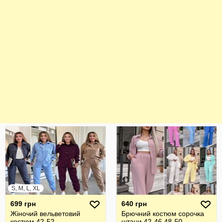
S, M, L, XL
699 грн
640 грн
Жіночий вельветовий
Брючний костюм сорочка
костюм 42-52
штани 42-46 48-50