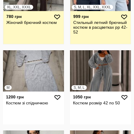
XL, XXL, XXXL
S, M, L, XL, XXL, XXXL
780 грн
999 грн
Жiночий брючний костюм
Стильный летний брючный
костюм в расцветках рр 42-
52
M
S, M, L
1200 грн
1050 грн
Костюм зі спідничкою
Костюм розмір 42 по 50