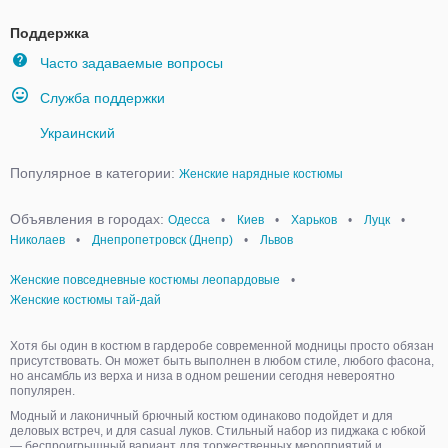
Поддержка
Часто задаваемые вопросы
Служба поддержки
Украинский
Популярное в категории:
Женские нарядные костюмы
Объявления в городах:
Одесса
•
Киев
•
Харьков
•
Луцк
•
Николаев
•
Днепропетровск (Днепр)
•
Львов
Женские повседневные костюмы леопардовые
•
Женские костюмы тай-дай
Хотя бы один в костюм в гардеробе современной модницы просто обязан
присутствовать. Он может быть выполнен в любом стиле, любого фасона,
но ансамбль из верха и низа в одном решении сегодня невероятно
популярен.
Модный и лаконичный брючный костюм одинаково подойдет и для
деловых встреч, и для casual луков. Стильный набор из пиджака с юбкой
— беспроигрышный вариант для торжественных мероприятий и