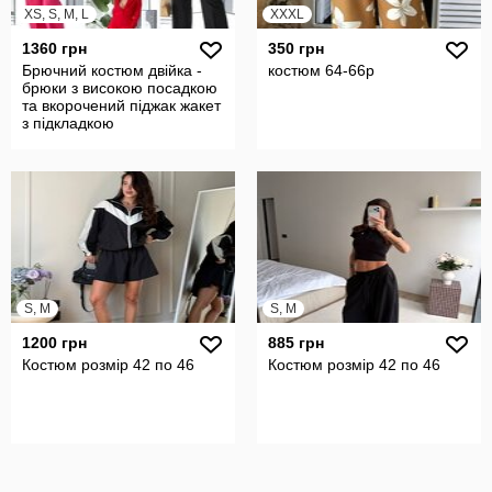
XS, S, M, L
XXXL
1360 грн
350 грн
Брючний костюм двійка -
костюм 64-66р
брюки з високою посадкою
та вкорочений піджак жакет
з підкладкою
S, M
S, M
1200 грн
885 грн
Костюм розмір 42 по 46
Костюм розмір 42 по 46