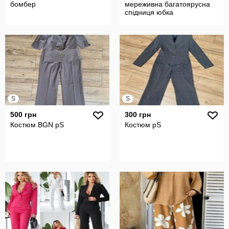
бомбер
мереживна багатоярусна
спідниця юбка
S
S
500 грн
300 грн
Костюм BGN pS
Костюм рS