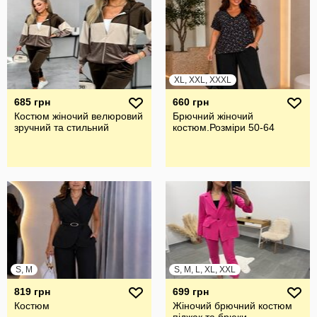
XL, XXL, XXXL
685 грн
660 грн
Костюм жіночий велюровий
Брючний жiночий
зручний та стильний
костюм.Розмiри 50-64
S, M
S, M, L, XL, XXL
819 грн
699 грн
Костюм
Жіночий брючний костюм