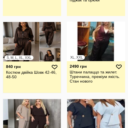
піджак та брюки
XL, XXL
S, M, L, XL, XXL
2490 грн
840 грн
Штани палаццо та жилет.
Костюм двійка Шовк 42-46,
Туреччина, преміум якість.
48-50
Стан нового