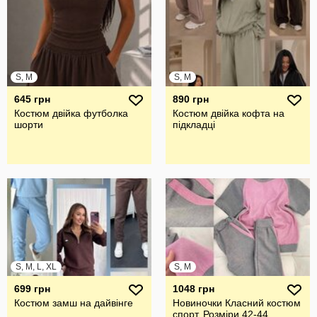
S, M
S, M
645 грн
890 грн
Костюм двійка футболка
Костюм двійка кофта на
шорти
підкладці
S, M, L, XL
S, M
699 грн
1048 грн
Костюм замш на дайвінге
Новиночки Класний костюм
спорт. Розміри 42-44