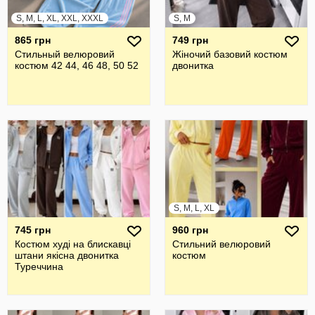
S, M, L, XL, XXL, XXXL
S, M
865 грн
749 грн
Стильный велюровий
Жіночий базовий костюм
костюм 42 44, 46 48, 50 52
двонитка
S, M, L, XL
745 грн
960 грн
Костюм худі на блискавці
Стильний велюровий
штани якісна двонитка
костюм
Туреччина