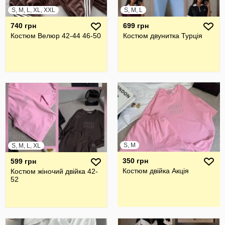
S, M, L, XL, XXL
S, M, L
740 грн
699 грн
Костюм Велюр 42-44 46-50
Костюм двунитка Турція
S, M
S, M, L, XL
350 грн
599 грн
Костюм двійка Акція
Костюм жіночий двійка 42-
52