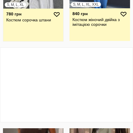
S, M, L, XL, XXL
S, M, L, XL
840 грн
780 грн
Костюм жіночий двійка з
Костюм сорочка штани
імітацією сорочки