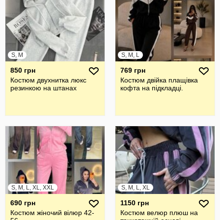
S, M
S, M, L
850 грн
769 грн
Костюм двухнитка люкс
Костюм двійка плащівка
резинкою на штанах
кофта на підкладці.
S, M, L, XL, XXL
S, M, L, XL
690 грн
1150 грн
Костюм жіночий вілюр 42-
Костюм велюр плюш на