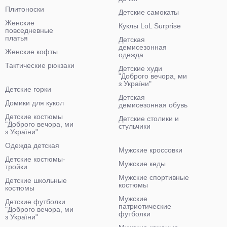
Плитоноски
Детские самокаты
Женские
Куклы LoL Surprise
повседневные
платья
Детская
демисезонная
Женские кофты
одежда
Тактические рюкзаки
Детские худи
"Доброго вечора, ми
з України"
Детские горки
Детская
Домики для кукол
демисезонная обувь
Детские костюмы
Детские столики и
"Доброго вечора, ми
стульчики
з України"
Одежда детская
Мужские кроссовки
Детские костюмы-
Мужские кеды
тройки
Мужские спортивные
Детские школьные
костюмы
костюмы
Мужские
Детские футболки
патриотические
"Доброго вечора, ми
футболки
з України"