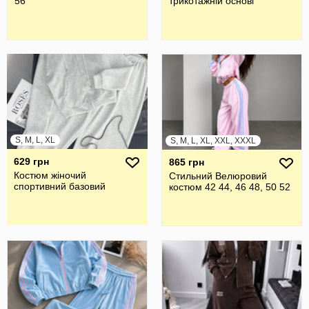
56
трикотажній основі
S, M, L, XL
S, M, L, XL, XXL, XXXL
629 грн
865 грн
Костюм жіночий
Стильний Велюровий
спортивний базовий
костюм 42 44, 46 48, 50 52