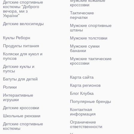
Мужские кожаные
Детские спортивные
кроссовки
костюмы "Доброго
вечора, ми з
Тактические
України"
перчатки
Детские велосипеды
Мужские спортивные
штаны
Куклы Реборн
Мужские толстовки
Продукты питания
Мужские сумки
бананки
Коляски для кукол и
пупсов
Мужские тактические
кроссовки
Детские куклы и
пупсы
Карта сайта
Батуты для детей
Карта регионов
Ролики
Блог Клубка
Интерактивные
игрушки
Популярные бренды
Детские кроссовки
Контактная
информация
Школьные рюкзаки
Ограничение
Детские спортивные
ответственности
костюмы