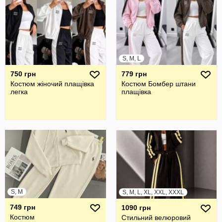
S, M, L
750 грн
779 грн
Костюм жіночий плащівка
Костюм Бомбер штани
легка
плащівка
S, M
S, M, L, XL, XXL, XXXL
749 грн
1090 грн
Костюм
Стильний велюровий