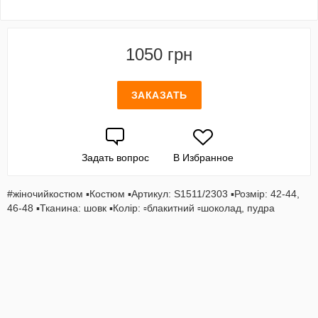
1050 грн
ЗАКАЗАТЬ
Задать вопрос
В Избранное
#жіночийкостюм ▪️Костюм ▪️Артикул: S1511/2303 ▪️Розмiр: 42-44,
46-48 ▪️Тканина: шовк ▪️Колір: ▫️блакитний ▫️шоколад, пудра