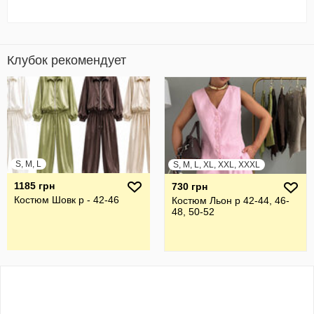
Клубок рекомендует
S, M, L
S, M, L, XL, XXL, XXXL
1185 грн
730 грн
Костюм Шовк р - 42-46
Костюм Льон р 42-44, 46-
48, 50-52