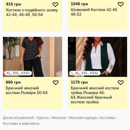
1040 грн
915 грн
Шовковий Костюм 42-46
Костюм з подвійного шовку
48-52
42-44, 46-48, 50-54
XL, XXL, XXXL
L, XL, XXL, XXXL
660 грн
1170 грн
Брючний жiночий
Брючний жiночий костюм
костюм.Розмiри 50-64
трiйка.Розмiри 46-
64.Женский брючный
костюм тройка
Доска объявлений
›
Одесса
›
Женское
›
Женская одежда
›
Костюмы
›
Костюмы и комплекты