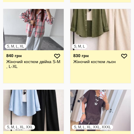
S, M, L, XL
S, M, L
840 грн
830 грн
Жіночий костюм двійка S-M
Жіночий костюм льон
, L-XL
S, M, L, XL, XXL
S, M, L, XL, XXL, XXXL