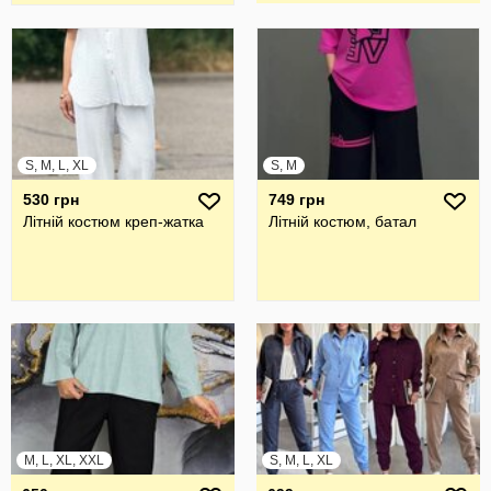
S, M, L, XL
S, M
530 грн
749 грн
Літній костюм креп-жатка
Літній костюм, батал
M, L, XL, XXL
S, M, L, XL