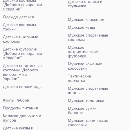
Детские костюмы
Детские столики и
"Доброго вечора, ми
стульчики
з України"
Одежда детская
Мужские кроссовки
Детские костюмы-
Мужские кеды
тройки
Мужские спортивные
Детские школьные
костюмы
костюмы
Мужские
Детские футболки
патриотические
"Доброго вечора, ми
футболки
з України"
Мужские кожаные
Детские спортивные
кроссовки
костюмы "Доброго
вечора, ми з
Тактические
України"
перчатки
Детские велосипеды
Мужские спортивные
штаны
Куклы Реборн
Мужские толстовки
Продукты питания
Мужские сумки
бананки
Коляски для кукол и
пупсов
Мужские тактические
кроссовки
Детские куклы и