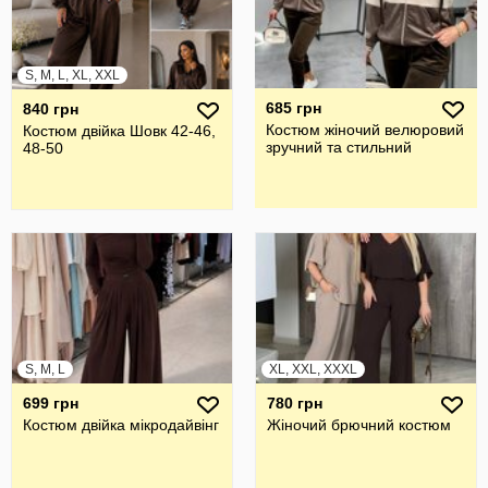
S, M, L, XL, XXL
685 грн
840 грн
Костюм жіночий велюровий
Костюм двійка Шовк 42-46,
зручний та стильний
48-50
S, M, L
XL, XXL, XXXL
699 грн
780 грн
Костюм двійка мікродайвінг
Жiночий брючний костюм