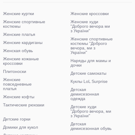
Женские куртки
Женские кроссовки
Женские спортивные
Женские худи
костюмы
"Доброго вечора ми
з України"
Женские платья
Женские спортивные
Женские кардиганы
костюмы "Доброго
вечора, ми з
Женская обувь
України"
Женские кожаные
Наряды для мамы и
кроссовки
дочки
Плитоноски
Детские самокаты
Женские
Куклы LoL Surprise
повседневные
платья
Детская
демисезонная
Женские кофты
одежда
Тактические рюкзаки
Детские худи
"Доброго вечора, ми
з України"
Детские горки
Детская
Домики для кукол
демисезонная обувь