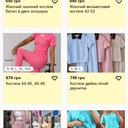
650 грн
699 грн
Жіночий льняний костюм
Жіночий вельветовий
Батал в двох кольорах
костюм 42-52
S, M, L, XL, XXL
S, M, L
670 грн
749 грн
Костюм 44-46, 46-48
Костюм двійка літній
двунитка