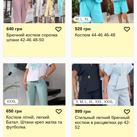
M, L, XL
640 грн
520 грн
Брючний костюм сорочка
Костюм 44-46 46-48
штани 42-46 48-50
XXXL
S, M, L, XL, XXL, XXXL
650 грн
999 грн
Костюм літній, легкий.
Стильный летний брючный
Батал. Штани креп жатка та
костюм в расцветках рр 42-
футболка.
52