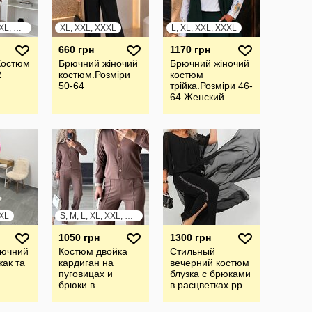
S, M, L, XL, XXL, XXXL
XL, XXL, XXXL
L, XL, XXL, XXXL
660 грн
1170 грн
Костюм
Брючний жiночий
Брючний жiночий
2
костюм.Розмiри
костюм
50-64
трiйка.Розмiри 46-
64.Женский
брючный костюм
тройка
XXL
S, M, L, XL, XXL, XXXL
1050 грн
1300 грн
рючний
Костюм двойка
Стильный
жак та
кардиган на
вечерний костюм
пуговицах и
блузка с брюками
брюки в
в расцветках рр
расцветках рр 42-
48-58
54