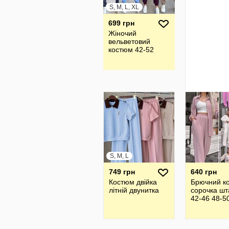
S, M, L, XL
699 грн
Жіночий
вельветовий
костюм 42-52
S, M, L
749 грн
640 грн
Костюм двійка
Брючний к
літній двунитка
сорочка шт
42-46 48-5