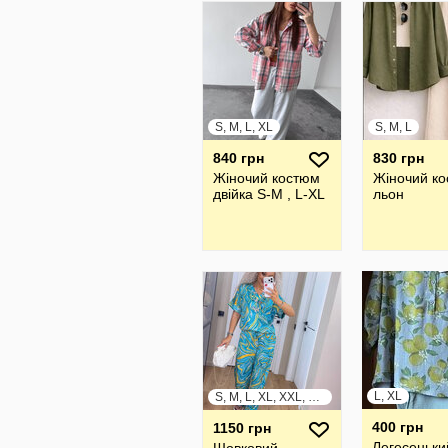
S, M, L, XL
S, M, L
840 грн
830 грн
Жіночий костюм
Жіночий к
двійка S-M , L-XL
льон
L, XL
S, M, L, XL, XXL, XXXL
400 грн
1150 грн
Легесеньки