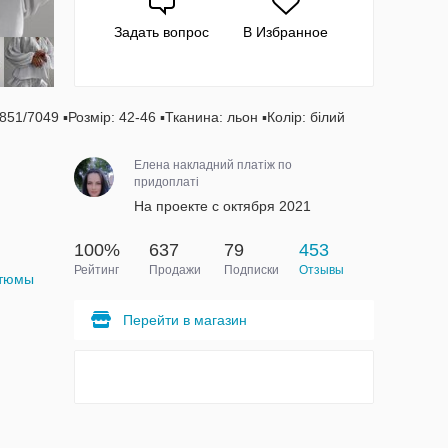
Задать вопрос
В Избранное
51/7049 ▪️Розмiр: 42-46 ▪️Тканина: льон ▪️Колір: білий
Елена накладний платіж по
придоплаті
На проекте с октября 2021
100%
637
79
453
Рейтинг
Продажи
Подписки
Отзывы
стюмы
Перейти в магазин