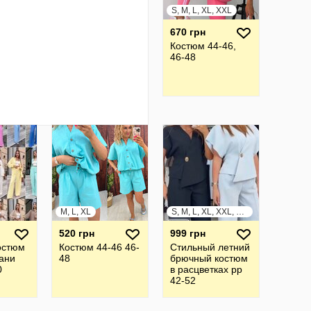
S, M, L, XL, XXL
670 грн
Костюм 44-46,
46-48
M, L, XL
S, M, L, XL, XXL, XXXL
520 грн
999 грн
остюм
Костюм 44-46 46-
Стильный летний
ани
48
брючный костюм
0
в расцветках рр
42-52