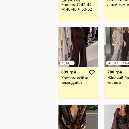
Шовковий
літній комп
Костюм С 42-44
М 46-48 Л 50-52
S, M, L
XL, XXL, XX
699 грн
780 грн
Костюм двійка
Жiночий б
мікродайвінг
костюм