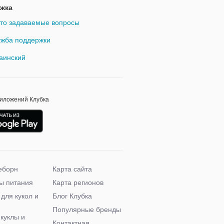
жка
то задаваемые вопросы
жба поддержки
аинский
риложений Клубка
еборн
Карта сайта
ы питания
Карта регионов
 для кукол и
Блог Клубка
Популярные бренды
 куклы и
Контактная