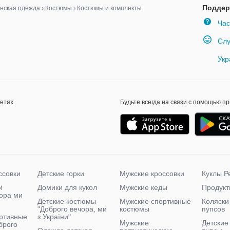
Поддер
нская одежда
›
Костюмы
›
Костюмы и комплекты
Час
Слу
Укр
сетях
Будьте всегда на связи с помощью п
ссовки
Детские горки
Мужские кроссовки
Куклы Р
и
Домики для кукол
Мужские кеды
Продукт
чора ми
Детские костюмы
Мужские спортивные
Коляски
"Доброго вечора, ми
костюмы
пупсов
ртивные
з України"
Мужские
Детские
брого