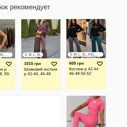
бок рекомендует
S, M, L, XL, XXL, XXXL
S, M, L, XL, XXL, XXXL
S, M, L, XL
605 грн
1015 грн
Костюм р 42-44
он р
Шовковий костюм
46-48 50-52
8, 50-
р 42-44, 46-48