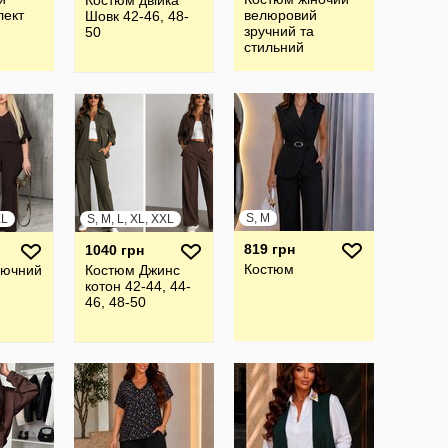
Костюм двійка
лект
велюровий
Шовк 42-46, 48-
зручний та
50
стильний
S, M
XL
S, M, L, XL, XXL
819 грн
1040 грн
Костюм
рючний
Костюм Джинс
котон 42-44, 44-
46, 48-50