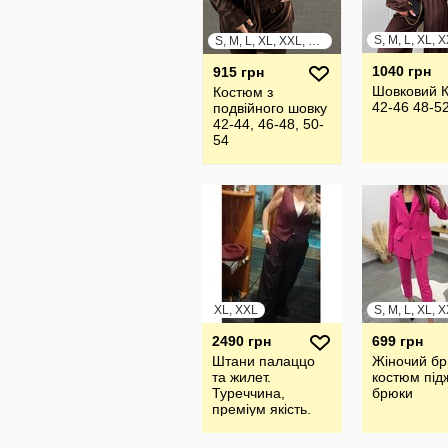
S, M, L, XL, XXL, XXXL
1040 грн
915 грн
Шовковий 
Костюм з
42-46 48-5
подвійного шовку
42-44, 46-48, 50-
54
XL, XXL
S, M, L, XL, 
2490 грн
699 грн
Штани палаццо
Жіночий б
та жилет.
костюм під
Туреччина,
брюки
преміум якість.
Стан нового