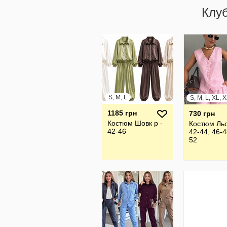
Клу
S, M, L
1185 грн
730 грн
Костюм Шовк р -
Костюм Ль
42-46
42-44, 46-4
52