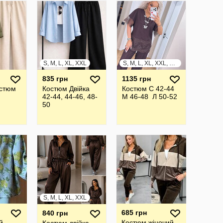
S, M, L, XL, XXL
S, M, L, XL, XXL, XXXL
835 грн
1135 грн
остюм
Костюм Двійка
Костюм С 42-44
42-44, 44-46, 48-
М 46-48 Л 50-52
50
S, M, L, XL, XXL
685 грн
840 грн
й
Костюм жіночий