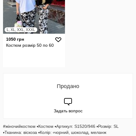
L, XL, XXL, XXXL
1050 грн
Костюм розмір 50 по 60
Продано
Задать вопрос
#жіночийкостюм ▪️Костюм ▪️Артикул: S1520/946 ▪️Розмiр: SL
▪️Тканина: віскоза ▪️Колір: ▫️чорний, шоколад, меланж