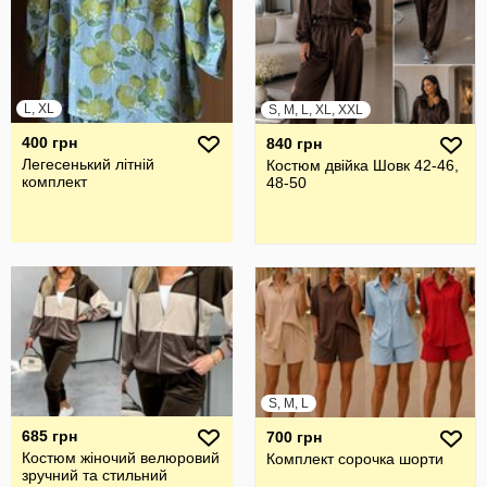
L, XL
S, M, L, XL, XXL
400 грн
840 грн
Легесенький літній
Костюм двійка Шовк 42-46,
комплект
48-50
S, M, L
685 грн
700 грн
Костюм жіночий велюровий
Комплект сорочка шорти
зручний та стильний