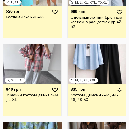
M, L, XL
S, M, L, XL, XXL, XXXL
520 грн
999 грн
Костюм 44-46 46-48
Стильный летний брючный
костюм в расцветках рр 42-
52
S, M, L, XL
S, M, L, XL, XXL
840 грн
835 грн
Жіночий костюм двійка S-M
Костюм Двійка 42-44, 44-
, L-XL
46, 48-50