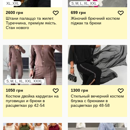
XL, XXL
S, M, L, XL, XXL
2600 грн
699 грн
Штани палаццо та жилет.
Жіночий брючний костюм
Туреччина, преміум якість.
піджак та брюки
Стан нового
S, M, L, XL, XXL, XXXL
1050 грн
1300 грн
Костюм двойка кардиган на
Стильный вечерний костюм
пуговицах и брюки в
блузка с брюками в
расцветках рр 42-54
расцветках рр 48-58