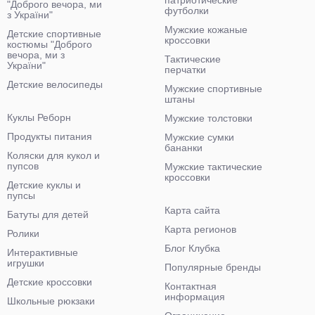
патриотические
"Доброго вечора, ми
футболки
з України"
Мужские кожаные
Детские спортивные
кроссовки
костюмы "Доброго
вечора, ми з
Тактические
України"
перчатки
Детские велосипеды
Мужские спортивные
штаны
Куклы Реборн
Мужские толстовки
Продукты питания
Мужские сумки
бананки
Коляски для кукол и
пупсов
Мужские тактические
кроссовки
Детские куклы и
пупсы
Карта сайта
Батуты для детей
Карта регионов
Ролики
Блог Клубка
Интерактивные
игрушки
Популярные бренды
Детские кроссовки
Контактная
информация
Школьные рюкзаки