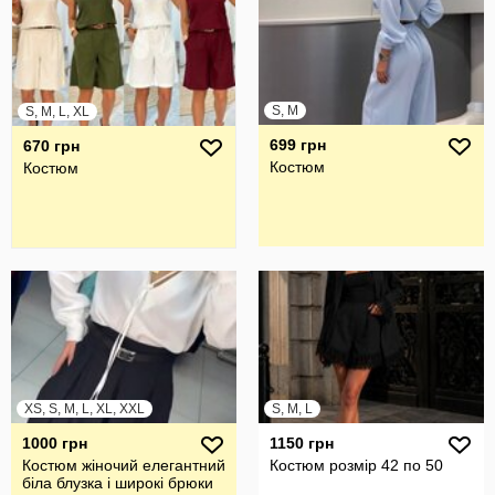
S, M
S, M, L, XL
699 грн
670 грн
Костюм
Костюм
XS, S, M, L, XL, XXL
S, M, L
1000 грн
1150 грн
Костюм жіночий елегантний
Костюм розмір 42 по 50
біла блузка і широкі брюки