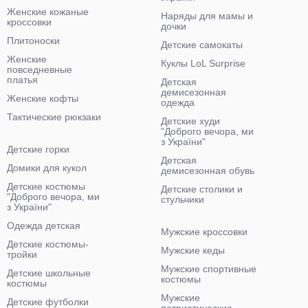
Женские кожаные
Наряды для мамы и
кроссовки
дочки
Плитоноски
Детские самокаты
Женские
Куклы LoL Surprise
повседневные
платья
Детская
демисезонная
Женские кофты
одежда
Тактические рюкзаки
Детские худи
"Доброго вечора, ми
з України"
Детские горки
Детская
Домики для кукол
демисезонная обувь
Детские костюмы
Детские столики и
"Доброго вечора, ми
стульчики
з України"
Одежда детская
Мужские кроссовки
Детские костюмы-
Мужские кеды
тройки
Мужские спортивные
Детские школьные
костюмы
костюмы
Мужские
Детские футболки