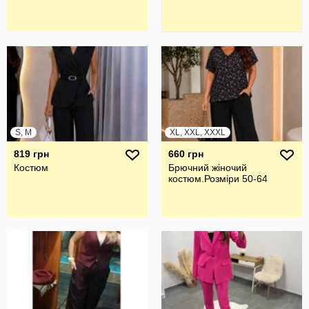
S, M
XL, XXL, XXXL
819 грн
660 грн
Костюм
Брючний жiночий
костюм.Розмiри 50-64