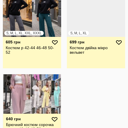
S, M, L, XL, XXL, XXXL
S, M, L, XL
605 грн
699 грн
Костюм р 42-44 46-48 50-
Костюм двійка мікро
52
вельвет
640 грн
Брючний костюм сорочка