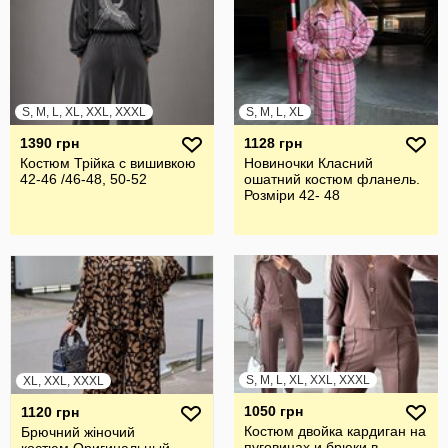
S, M, L, XL, XXL, XXXL
S, M, L, XL
1390 грн
1128 грн
Костюм Трійка с вишивкою
Новиночки Класний
42-46 /46-48, 50-52
ошатний костюм фланель.
Розміри 42- 48
S, M, L, XL, XXL, XXXL
XL, XXL, XXXL
1050 грн
1120 грн
Костюм двойка кардиган на
Брючний жiночий
пуговицах и брюки в