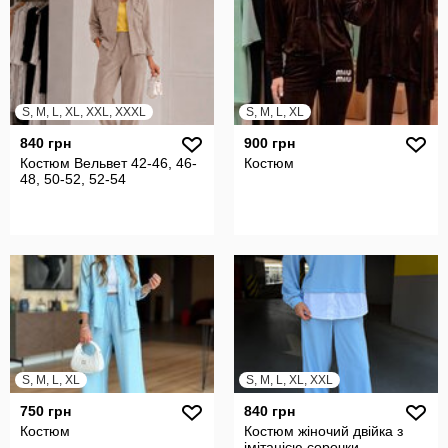
S, M, L, XL, XXL, XXXL
S, M, L, XL
840 грн
900 грн
Костюм Вельвет 42-46, 46-
Костюм
48, 50-52, 52-54
S, M, L, XL
S, M, L, XL, XXL
750 грн
840 грн
Костюм
Костюм жіночий двійка з
імітацією сорочки