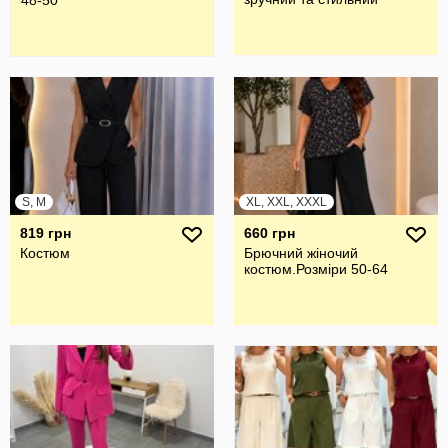
48-50
S, M
XL, XXL, XXXL
819 грн
660 грн
Костюм
Брючний жiночий
костюм.Розмiри 50-64