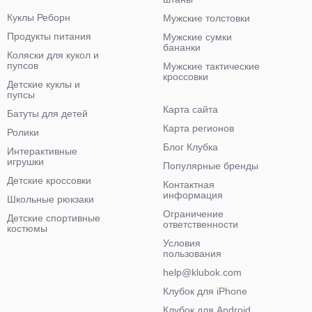
Куклы Реборн
Мужские толстовки
Продукты питания
Мужские сумки
бананки
Коляски для кукол и
пупсов
Мужские тактические
кроссовки
Детские куклы и
пупсы
Карта сайта
Батуты для детей
Карта регионов
Ролики
Блог Клубка
Интерактивные
игрушки
Популярные бренды
Детские кроссовки
Контактная
информация
Школьные рюкзаки
Ограничение
Детские спортивные
ответственности
костюмы
Условия
пользования
help@klubok.com
Клубок для iPhone
Клубок для Android