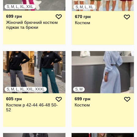
S, M, L, XL, XXL
S, M, L, XL
699 грн
670 грн
Жіночий брючний костюм
Костюм
піджак та брюки
S, M, L, XL, XXL, XXXL
S, M
605 грн
699 грн
Костюм р 42-44 46-48 50-
Костюм
52