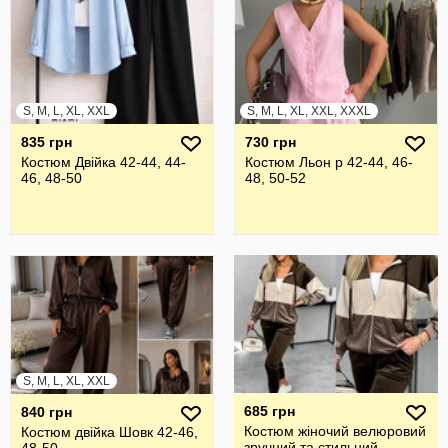
S, M, L, XL, XXL
S, M, L, XL, XXL, XXXL
835 грн
730 грн
Костюм Двійка 42-44, 44-
Костюм Льон р 42-44, 46-
46, 48-50
48, 50-52
S, M, L, XL, XXL
685 грн
840 грн
Костюм жіночий велюровий
Костюм двійка Шовк 42-46,
зручний та стильний