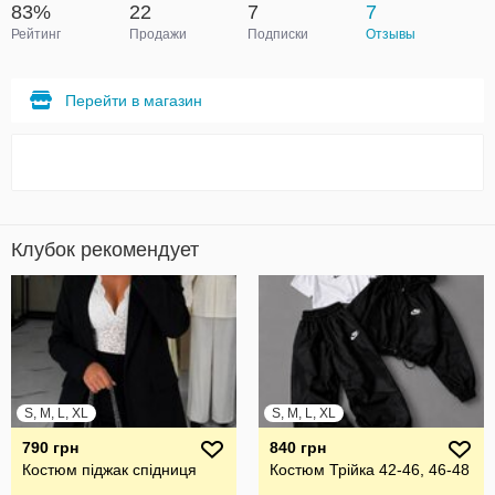
83%
22
7
7
Рейтинг
Продажи
Подписки
Отзывы
Перейти в магазин
Клубок рекомендует
S, M, L, XL
S, M, L, XL
790 грн
840 грн
Костюм піджак спідниця
Костюм Трійка 42-46, 46-48