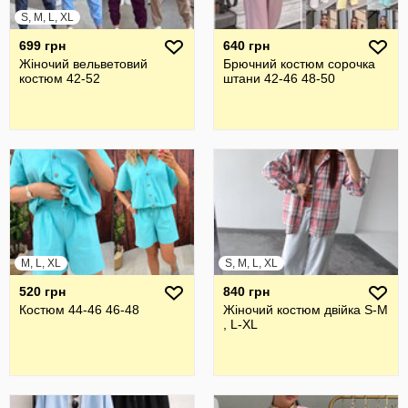
S, M, L, XL
699 грн
640 грн
Жіночий вельветовий
Брючний костюм сорочка
костюм 42-52
штани 42-46 48-50
M, L, XL
S, M, L, XL
520 грн
840 грн
Костюм 44-46 46-48
Жіночий костюм двійка S-M
, L-XL