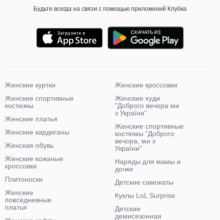
Будьте всегда на связи с помощью приложений Клубка
Женские куртки
Женские кроссовки
Женские спортивные
Женские худи
костюмы
"Доброго вечора ми
з України"
Женские платья
Женские спортивные
Женские кардиганы
костюмы "Доброго
вечора, ми з
Женская обувь
України"
Женские кожаные
Наряды для мамы и
кроссовки
дочки
Плитоноски
Детские самокаты
Женские
Куклы LoL Surprise
повседневные
платья
Детская
демисезонная