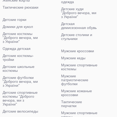
Женские кофты
одежда
Тактические рюкзаки
Детские худи
"Доброго вечора, ми
з України"
Детские горки
Детская
Домики для кукол
демисезонная обувь
Детские костюмы
Детские столики и
"Доброго вечора, ми
стульчики
з України"
Одежда детская
Мужские кроссовки
Детские костюмы-
Мужские кеды
тройки
Мужские спортивные
Детские школьные
костюмы
костюмы
Мужские
Детские футболки
патриотические
"Доброго вечора, ми
футболки
з України"
Мужские кожаные
Детские спортивные
кроссовки
костюмы "Доброго
вечора, ми з
Тактические
України"
перчатки
Детские велосипеды
Мужские спортивные
штаны