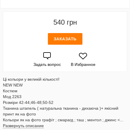
540 грн
ЗАКАЗАТЬ
Задать вопрос
В Избранное
Ці кольори у великій кількості!
NEW NEW
Костюм
Мод 2263
Розміри 42-44;46-48;50-52
Тканина штапель ( натуральна тканина - дихаюча )+ якісний
принт як на фото
Кольори як на фото графіт ; смарагд ; таш ; ментол ; джинс <...
Развернуть описание