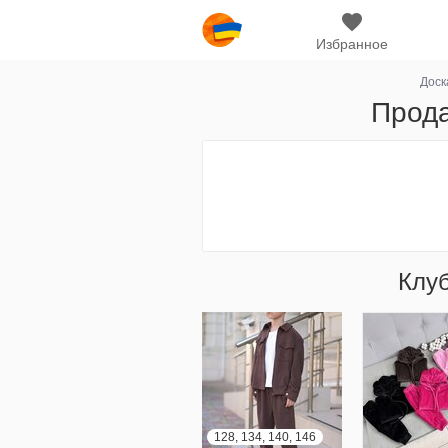
Избранное
Доск
Прода
Клу
128, 134, 140, 146