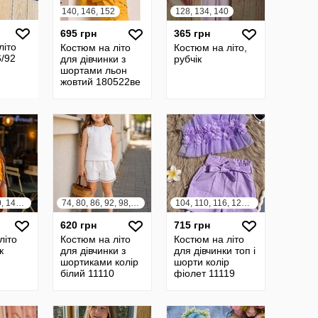
140, 146, 152
128, 134, 140
695 грн
365 грн
літо
Костюм на літо
Костюм на літо,
6/92
для дівчинки з
рубчік
шортами льон
жовтий 180522ве
128, 134, 140, 146, 152, 158, 164
74, 80, 86, 92, 98, 104, 110, 116, 122, 128
104, 110, 116, 122, 128, 134, 140
620 грн
715 грн
літо
Костюм на літо
Костюм на літо
к
для дівчинки з
для дівчинки топ і
шортиками колір
шорти колір
білий 11110
фіолет 11119