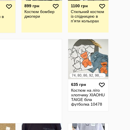
899 грн
1100 грн
Костюм бомбер
Стильний костюм
джогери
із спідницею в
 в
п'яти кольорах
74, 80, 86, 92, 98, 104, 110, 116
635 грн
Костюм на літо
хлопчику XIAOHU
TAIGE біла
футболка 10478