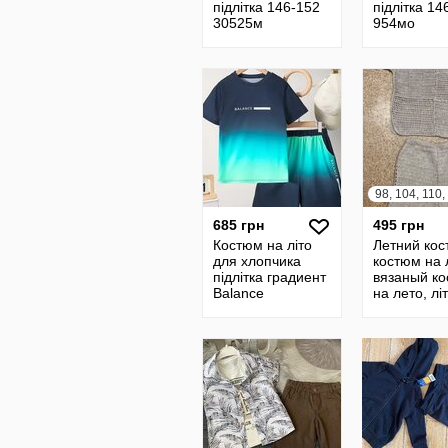
підлітка 146-152
підлітка 14
30525м
954мо
98, 104, 110,
685 грн
495 грн
Костюм на літо
Летний кос
для хлопчика
костюм на 
підлітка градиент
вязаный к
Balance
на лето, лі
704261/80525мо
костюм, ко
на літо