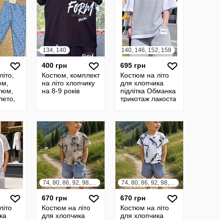
134, 140
140, 146, 152, 158
400 грн
695 грн
літо,
Костюм, комплект
Костюм на літо
юм,
на літо хлопчику
для хлопчика
тюм,
на 8-9 років
підлітка Обманка
лето,
трикотаж лакоста
лект,
140-160
 літо
1503251мо
74, 80, 86, 92, 98, 104, 110, 116
74, 80, 86, 92, 98, 104, 110, 116
670 грн
670 грн
літо
Костюм на літо
Костюм на літо
ка
для хлопчика
для хлопчика