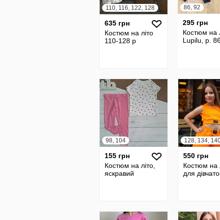
86, 92
110, 116, 122, 128
295 грн
635 грн
Костюм на 
Костюм на літо
Lupilu, р. 8
110-128 р
98, 104
155 грн
550 грн
Костюм на літо,
Костюм на 
яскравий
для дівчато