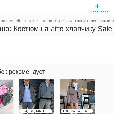
Объявление
а объявлений
›
Детское
›
Детская одежда
›
Детские костюмы
›
Комплекты оде
но: Костюм на літо хлопчику Sale
бок рекомендует
134, 140, 146, 152, 158, 164
128, 134, 140, 146, 152, 158, 164