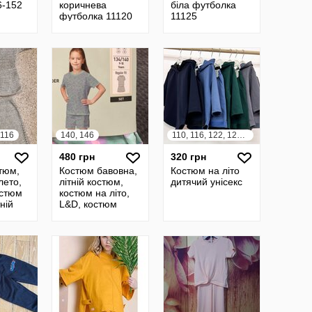
6-152
коричнева
біла футболка
футболка 11120
11125
 116
140, 146
110, 116, 122, 128, 134, 140, 146
480 грн
320 грн
тюм,
Костюм бавовна,
Костюм на літо
лето,
літній костюм,
дитячий унісекс
остюм
костюм на літо,
тній
L&D, костюм
стюм
шорти і футболка