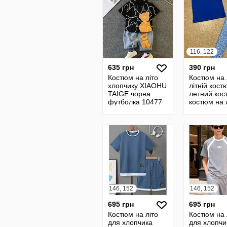
116, 122
635 грн
390 грн
Костюм на літо
Костюм на 
хлопчику XIAOHU
літній кост
TAIGE чорна
летний кос
футболка 10477
костюм на 
літній комп
комплект на
146, 152
146, 152
695 грн
695 грн
Костюм на літо
Костюм на 
для хлопчика
для хлопчи