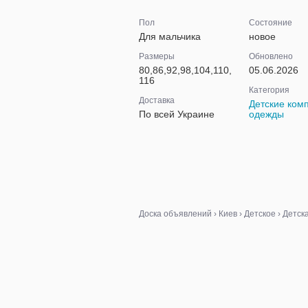
Пол
Состояние
Для мальчика
новое
Размеры
Обновлено
80,86,92,98,104,110,
05.06.2026
116
Категория
Доставка
Детские ком
По всей Украине
одежды
Доска объявлений
›
Киев
›
Детское
›
Детск