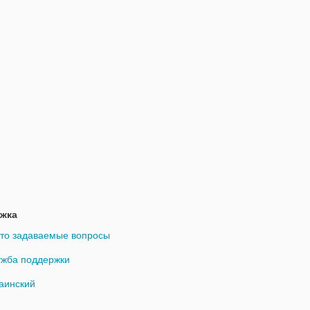
жка
то задаваемые вопросы
жба поддержки
аинский