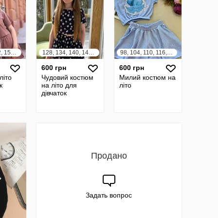
140, 146, 152, 158, 164
128, 134, 140, 146, 152, 158
98, 104, 110, 116, 122, 128, 134, 140, 146, 152, 158, 164
600 грн
600 грн
літо
Чудовий костюм
Милий костюм на
к
на літо для
літо
дівчаток
Продано
Задать вопрос