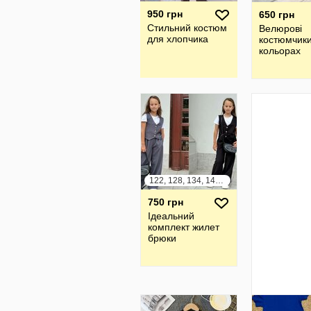
950 грн
650 грн
Стильний костюм
Велюрові
для хлопчика
костюмчики
кольорах
122, 128, 134, 140, 146, 152
750 грн
Ідеальний
комплект жилет
брюки