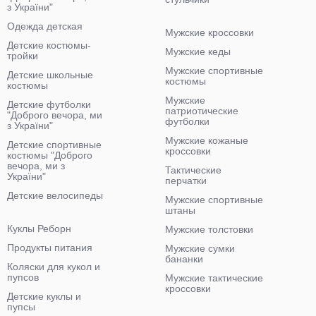
з України"
Одежда детская
Мужские кроссовки
Детские костюмы-
Мужские кеды
тройки
Мужские спортивные
Детские школьные
костюмы
костюмы
Мужские
Детские футболки
патриотические
"Доброго вечора, ми
футболки
з України"
Мужские кожаные
Детские спортивные
кроссовки
костюмы "Доброго
вечора, ми з
Тактические
України"
перчатки
Детские велосипеды
Мужские спортивные
штаны
Куклы Реборн
Мужские толстовки
Продукты питания
Мужские сумки
бананки
Коляски для кукол и
пупсов
Мужские тактические
кроссовки
Детские куклы и
пупсы