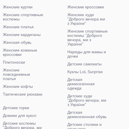
Женские куртки
Женские кроссовки
Женские спортивные
Женские худи
костюмы
"Доброго вечора ми
з України"
Женские платья
Женские спортивные
Женские кардиганы
костюмы "Доброго
вечора, ми з
Женская обувь
України"
Женские кожаные
Наряды для мамы и
кроссовки
дочки
Плитоноски
Детские самокаты
Женские
Куклы LoL Surprise
повседневные
платья
Детская
демисезонная
Женские кофты
одежда
Тактические рюкзаки
Детские худи
"Доброго вечора, ми
з України"
Детские горки
Детская
Домики для кукол
демисезонная обувь
Детские костюмы
Детские столики и
"Доброго вечора, ми
стульчики