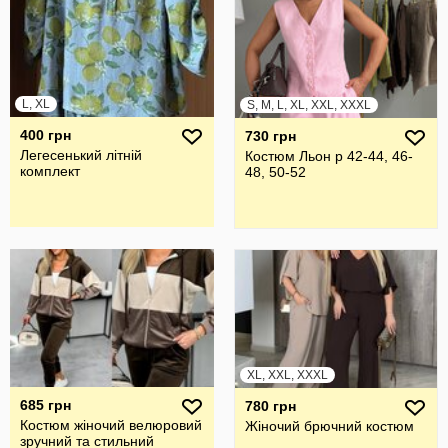
L, XL
S, M, L, XL, XXL, XXXL
400 грн
730 грн
Легесенький літній
Костюм Льон р 42-44, 46-
комплект
48, 50-52
XL, XXL, XXXL
685 грн
780 грн
Костюм жіночий велюровий
Жiночий брючний костюм
зручний та стильний