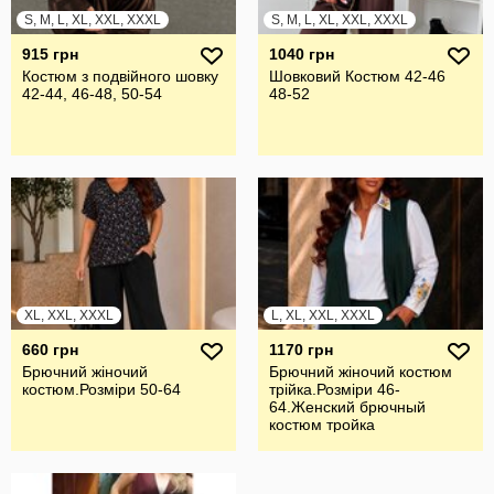
S, M, L, XL, XXL, XXXL
S, M, L, XL, XXL, XXXL
915 грн
1040 грн
Костюм з подвійного шовку
Шовковий Костюм 42-46
42-44, 46-48, 50-54
48-52
XL, XXL, XXXL
L, XL, XXL, XXXL
660 грн
1170 грн
Брючний жiночий
Брючний жiночий костюм
костюм.Розмiри 50-64
трiйка.Розмiри 46-
64.Женский брючный
костюм тройка