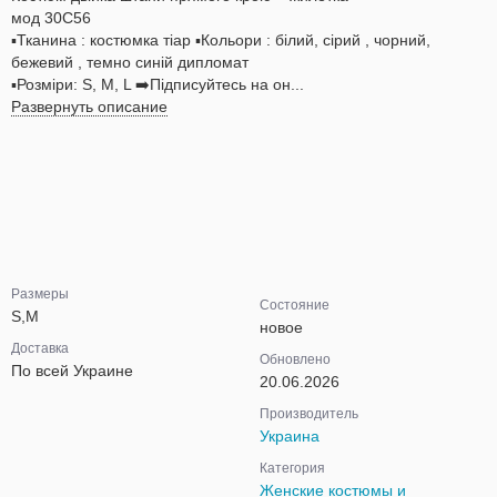
мод 30C56
▪️Тканина : костюмка тіар ▪️Кольори : білий, сірий , чорний,
бежевий , темно синій дипломат
▪️Розміри: S, M, L ➡️Підписуйтесь на он...
Развернуть описание
Размеры
Состояние
S,M
новое
Доставка
Обновлено
По всей Украине
20.06.2026
Производитель
Украина
Категория
Женские костюмы и