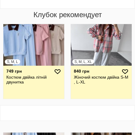
Клубок рекомендует
S, M, L
S, M, L, XL
749 грн
840 грн
Костюм двійка літній
Жіночий костюм двійка S-M
двунитка
, L-XL