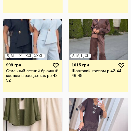
S, M, L, XL, XXL, XXXL
S, M, L, XL
999 грн
1015 грн
Стильный летний брючный
Шовковий костюм р 42-44,
костюм в расцветках рр 42-
46-48
52