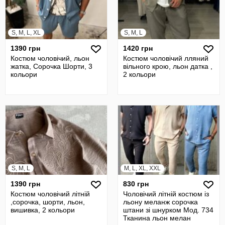
S, M, L, XL
S, M, L
1390 грн
1420 грн
Костюм чоловічий, льон
Костюм чоловічий лляний
жатка, Сорочка Шорти, 3
вільного крою, льон датка ,
кольори
2 кольори
S, M, L
M, L, XL, XXL
1390 грн
830 грн
Костюм чоловічий літній
Чоловічий літній костюм із
,сорочка, шорти, льон,
льону меланж сорочка
вишивка, 2 кольори
штани зі шнурком Мод. 734
Тканина льон мелан