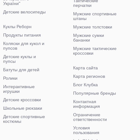
Тактические
України"
перчатки
Детские велосипеды
Мужские спортивные
штаны
Куклы Реборн
Мужские толстовки
Продукты питания
Мужские сумки
бананки
Коляски для кукол и
пупсов
Мужские тактические
кроссовки
Детские куклы и
пупсы
Карта сайта
Батуты для детей
Карта регионов
Ролики
Блог Клубка
Интерактивные
игрушки
Популярные бренды
Детские кроссовки
Контактная
информация
Школьные рюкзаки
Ограничение
Детские спортивные
ответственности
костюмы
Условия
пользования