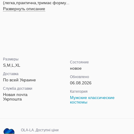
(легка,практична,тримає форму...
Развернуть описание
Размеры
Состояние
S,M,L,XL
новое
Доставка
Обновлено
По всей Украине
06.08.2026
Служба доставки
Категория
Новая почта
Мужские классические
Укрпошта
костюмы
OLA-LA. Доступні ціни