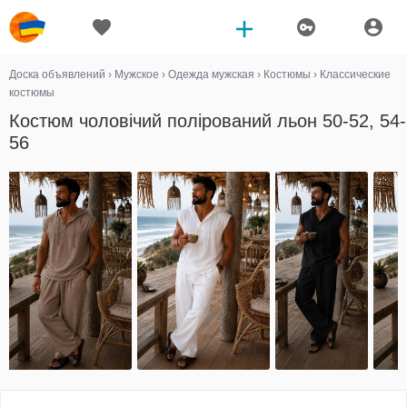
Доска объявлений
›
Мужское
›
Одежда мужская
›
Костюмы
›
Классические
костюмы
Костюм чоловічий полірований льон 50-52, 54-
56