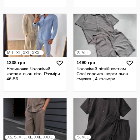
M, L, XL, XXL, XXXL
S, M, L
1238 грн
1490 грн
Новиночки Чоловічий
Чоловічий літній костюм
костюм льон літо. Розміри
Cool сорочка шорти льон
46-56
смужка , 4 кольори
XS, S, M, L, XL, XXL, XXXL
S, M, L