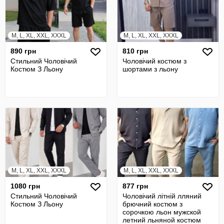
M, L, XL, XXL, XXXL
M, L, XL, XXL, XXXL
890 грн
810 грн
Стильний Чоловічий
Чоловічий костюм з
Костюм З Льону
шортами з льону
M, L, XL, XXL, XXXL
M, L, XL, XXL, XXXL
1080 грн
877 грн
Стильний Чоловічий
Чоловічий літній лляний
Костюм З Льону
брючний костюм з
сорочкою льон мужской
летний льняной костюм