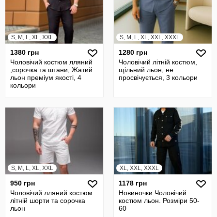
S, M, L, XL, XXL
S, M, L, XL, XXL, XXXL
1380 грн
1280 грн
Чоловічий костюм лляний
Чоловічий літній костюм,
,сорочка та штани, Жатий
щільний льон, не
льон преміум якості, 4
просвічується, 3 кольори
кольори
S, M, L, XL, XXL
XL, XXL, XXXL
950 грн
1178 грн
Чоловічий лляний костюм
Новиночки Чоловічий
літній шорти та сорочка
костюм льон. Розміри 50-
льон
60