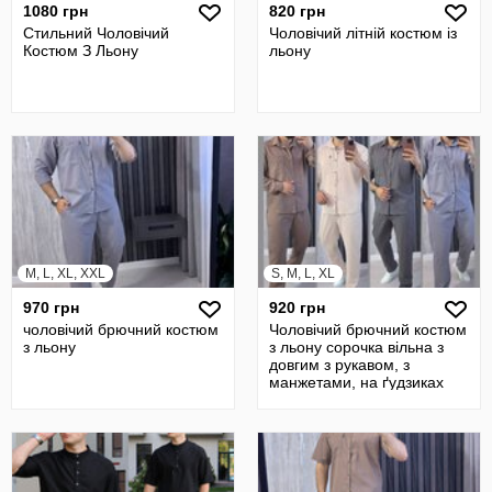
1080 грн
820 грн
Стильний Чоловічий
Чоловічий літній костюм із
Костюм З Льону
льону
M, L, XL, XXL
S, M, L, XL
970 грн
920 грн
чоловічий брючний костюм
Чоловічий брючний костюм
з льону
з льону сорочка вільна з
довгим з рукавом, з
манжетами, на ґудзиках