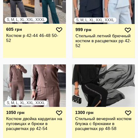
S, M, L, XL, XXL, XXXL
S, M, L, XL, XXL, XXXL
605 грн
999 грн
Костюм р 42-44 46-48 50-
Стильный летний брючный
52
костюм в расцветках рр 42-
52
S, M, L, XL, XXL, XXXL
1050 грн
1300 грн
Костюм двойка кардиган на
Стильный вечерний костюм
пуговицах и брюки в
блузка с брюками в
расцветках рр 42-54
расцветках рр 48-58