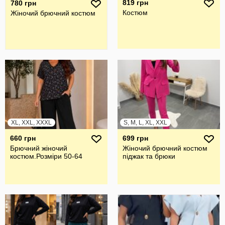
819 грн
780 грн
Костюм
Жiночий брючний костюм
XL, XXL, XXXL
S, M, L, XL, XXL
660 грн
699 грн
Брючний жiночий
Жіночий брючний костюм
костюм.Розмiри 50-64
піджак та брюки