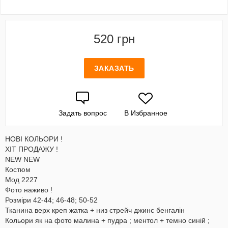
520 грн
ЗАКАЗАТЬ
Задать вопрос
В Избранное
НОВІ КОЛЬОРИ !
ХІТ ПРОДАЖУ !
NEW NEW
Костюм
Мод 2227
Фото наживо !
Розміри 42-44; 46-48; 50-52
Тканина верх креп жатка + низ стрейч джинс бенгалін
Кольори як на фото малина + пудра ; ментол + темно синій ;