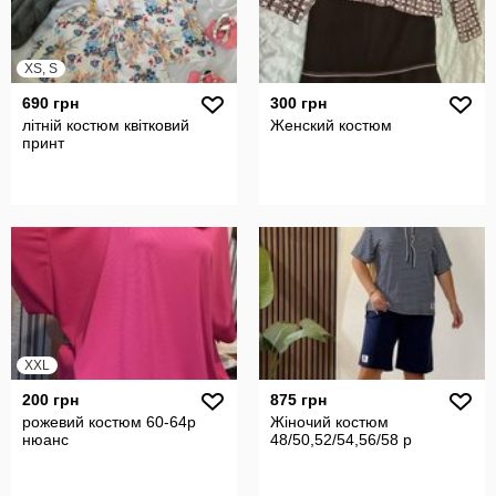
XS, S
690 грн
300 грн
літній костюм квітковий
Женский костюм
принт
XXL
200 грн
875 грн
рожевий костюм 60-64р
Жіночий костюм
нюанс
48/50,52/54,56/58 р