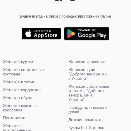
Будьте всегда на связи с помощью приложений Клубка
Женские куртки
Женские кроссовки
Женские спортивные
Женские худи
костюмы
"Доброго вечора ми
з України"
Женские платья
Женские спортивные
Женские кардиганы
костюмы "Доброго
вечора, ми з
Женская обувь
України"
Женские кожаные
Наряды для мамы и
кроссовки
дочки
Плитоноски
Детские самокаты
Женские
Куклы LoL Surprise
повседневные