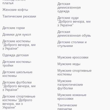
платья
Детская
демисезонная
Женские кофты
одежда
Тактические рюкзаки
Детские худи
"Доброго вечора, ми
з України"
Детские горки
Детская
Домики для кукол
демисезонная обувь
Детские костюмы
Детские столики и
"Доброго вечора, ми
стульчики
з України"
Одежда детская
Мужские кроссовки
Детские костюмы-
Мужские кеды
тройки
Мужские спортивные
Детские школьные
костюмы
костюмы
Мужские
Детские футболки
патриотические
"Доброго вечора, ми
футболки
з України"
Мужские кожаные
Детские спортивные
кроссовки
костюмы "Доброго
вечора, ми з
Тактические
України"
перчатки