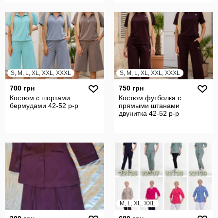
S, M, L, XL, XXL, XXXL
S, M, L, XL, XXL, XXXL
700 грн
750 грн
Костюм с шортами
Костюм футболка с
бермудами 42-52 р-р
прямыми штанами
двунитка 42-52 р-р
M, L, XL, XXL