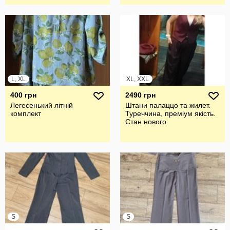
L, XL
XL, XXL
400 грн
2490 грн
Легесенький літній
Штани палаццо та жилет.
комплект
Туреччина, преміум якість.
Стан нового
S
S