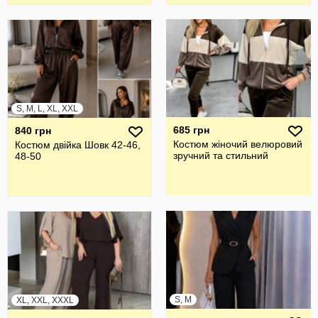
S, M, L, XL, XXL
685 грн
840 грн
Костюм жіночий велюровий
Костюм двійка Шовк 42-46,
зручний та стильний
48-50
S, M
XL, XXL, XXXL