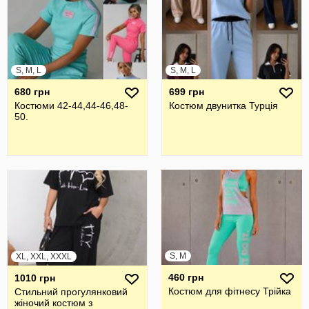
S, M, L
S, M, L
680 грн
699 грн
Костюми 42-44,44-46,48-
Костюм двунитка Турція
50.
S, M
XL, XXL, XXXL
460 грн
1010 грн
Костюм для фітнесу Трійка
Стильний прогулянковий
жiночий костюм з