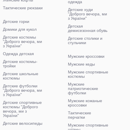
Женские кофты
одежда
Тактические рюкзаки
Детские худи
"Доброго вечора, ми
з України"
Детские горки
Детская
Домики для кукол
демисезонная обувь
Детские костюмы
Детские столики и
"Доброго вечора, ми
стульчики
з України"
Одежда детская
Мужские кроссовки
Детские костюмы-
Мужские кеды
тройки
Мужские спортивные
Детские школьные
костюмы
костюмы
Мужские
Детские футболки
патриотические
"Доброго вечора, ми
футболки
з України"
Мужские кожаные
Детские спортивные
кроссовки
костюмы "Доброго
вечора, ми з
Тактические
України"
перчатки
Детские велосипеды
Мужские спортивные
штаны