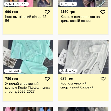
S, M, L, XL, XXL
S, M, L, XL
690 грн
1150 грн
Костюм жіночий вілюр 42-
Костюм велюр плюш на
56
трикотажній основі
S, M, L, XL
L, XL, XXL
629 грн
780 грн
Костюм жіночий
Жіночий спортивний
спортивний базовий
костюм Колір Тіффані мята
, тренд 2026-2027