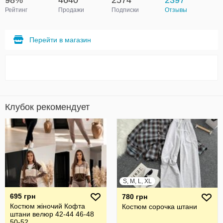
98%
4640
2574
2397
Рейтинг
Продажи
Подписки
Отзывы
Перейти в магазин
Клубок рекомендует
S, M, L, XL
695 грн
780 грн
Костюм жіночий Кофта
Костюм сорочка штани
штани велюр 42-44 46-48
50-52