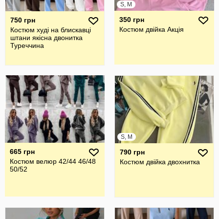
S, M
350 грн
750 грн
Костюм двійка Акція
Костюм худі на блискавці
штани якісна двонитка
Туреччина
S, M
665 грн
790 грн
Костюм велюр 42/44 46/48
Костюм двійка двохнитка
50/52