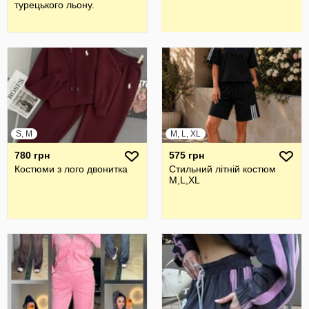
турецького льону.
S, M
M, L, XL
780 грн
575 грн
Костюми з лого двонитка
Стильний літній костюм
M,L,XL