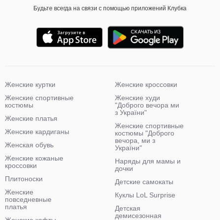
Будьте всегда на связи с помощью приложений Клубка
Женские куртки
Женские кроссовки
Женские спортивные
Женские худи
костюмы
"Доброго вечора ми
з України"
Женские платья
Женские спортивные
Женские кардиганы
костюмы "Доброго
вечора, ми з
Женская обувь
України"
Женские кожаные
Наряды для мамы и
кроссовки
дочки
Плитоноски
Детские самокаты
Женские
Куклы LoL Surprise
повседневные
платья
Детская
демисезонная