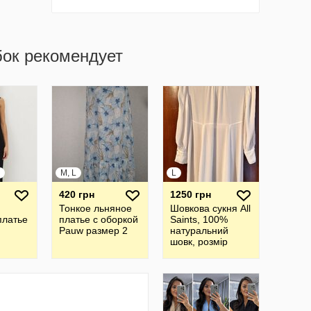
бок рекомендует
M, L
L
420 грн
1250 грн
Тонкое льняное
Шовкова cукня All
платье
платье с оборкой
Saints, 100%
Pauw размер 2
натуральний
шовк, розмір
12/40 або L
а v-
вырезе