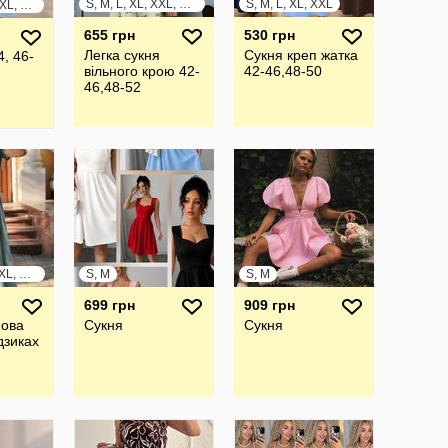
S, M, L, XL, XXL, XXXL
S, M, L, XL, XXL
S, M, L, XL, XXL, XXXL
655 грн
530 грн
Легка сукня
Сукня креп жатка
, 46-
вільного крою 42-
42-46,48-50
46,48-52
S, M, L, XL, XXL, XXXL
S, M
S, M
699 грн
909 грн
нова
Сукня
Сукня
дзиках