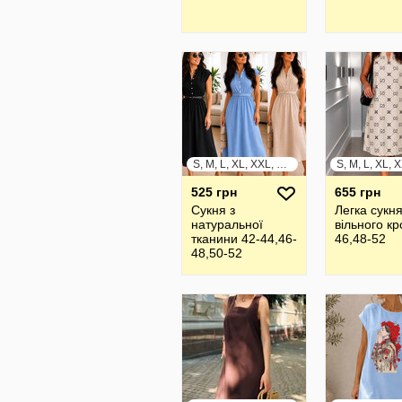
S, M, L, XL, XXL, XXXL
525 грн
655 грн
Сукня з
Легка сукн
натуральної
вільного к
тканини 42-44,46-
46,48-52
48,50-52