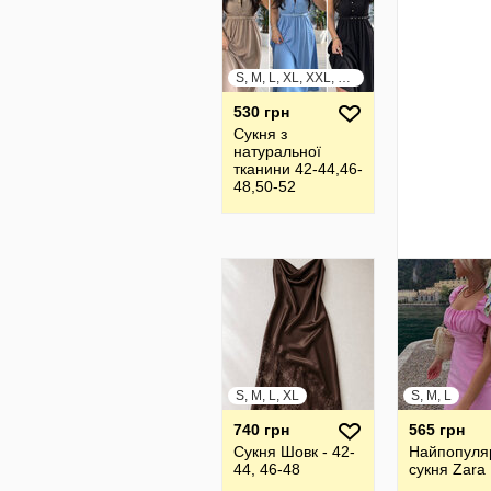
S, M, L, XL, XXL, XXXL
530 грн
Сукня з
натуральної
тканини 42-44,46-
48,50-52
S, M, L, XL
S, M, L
740 грн
565 грн
Сукня Шовк - 42-
Найпопуля
44, 46-48
сукня Zara