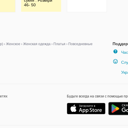
сукня . Розміри
46- 50
Поддер
р)
›
Женское
›
Женская одежда
›
Платья
›
Повседневные
Час
Слу
Укр
сетях
Будьте всегда на связи с помощью п