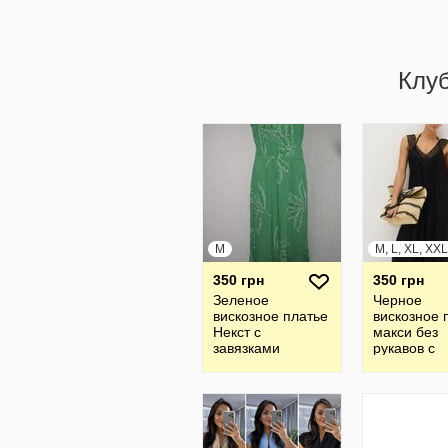
Клу
M
M, L, XL, XXL
350 грн
350 грн
Зеленое
Черное
вискозное платье
вискозное 
Некст с
макси без
завязками
рукавов с
размер М
кружевной
отделкой н
образном 