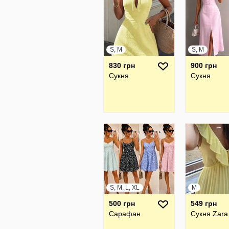
S, M
S, M
830 грн
900 грн
Сукня
Сукня
S, M, L, XL
M
500 грн
549 грн
Сарафан
Сукня Zara