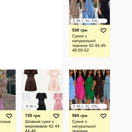
S, M, L, XL, XXL, XXXL
530 грн
Сукня з
натуральної
тканини 42-44,46-
48,50-52
S, M, L
S, M, L, XL, XXL, XXXL
735 грн
565 грн
рніша
Шовкові сукні з
Сукня з
мереживом 42-44
натуральної
44-46
тканини