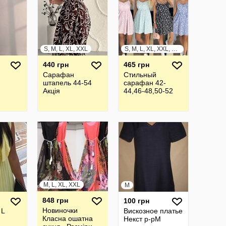
S, M, L, XL, XXL
S, M, L, XL, XXL, XXXL
440 грн
465 грн
Сарафан
Стильный
штапель 44-54
сарафан 42-
Акція
44,46-48,50-52
M, L, XL, XXL
M
848 грн
100 грн
Новиночки
 L
Вискозное платье
Класна ошатна
Некст р-рМ