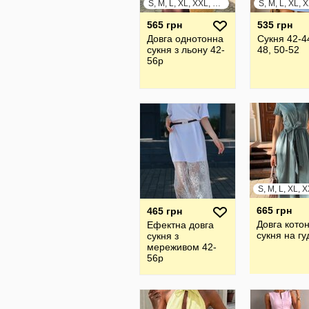
S, M, L, XL, XXL, XXXL
565 грн
535 грн
Довга однотонна
Сукня 42-44
сукня з льону 42-
48, 50-52
56р
665 грн
465 грн
Довга кото
Ефектна довга
сукня на гу
сукня з
мереживом 42-
56р