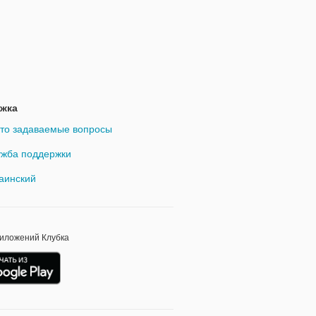
жка
то задаваемые вопросы
жба поддержки
аинский
риложений Клубка