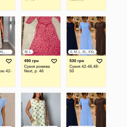
S, M, L, XL, XXL, XXXL
M, L
S, M, L, XL, XXL
490 грн
530 грн
я
Сукня рожева
Сукня 42-46,48-
рою 42-
Next, р. 46
50