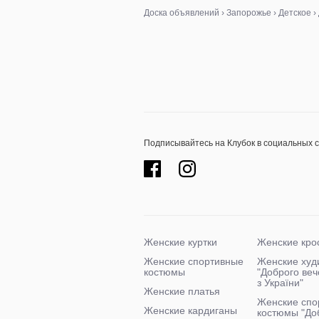
девочки
Доска объявлений
›
Запорожье
›
Детское
›
Подписывайтесь на Клубок в социальных 
Женские куртки
Женские кро
Женские спортивные
Женские худ
костюмы
"Доброго ве
з України"
Женские платья
Женские спо
Женские кардиганы
костюмы "До