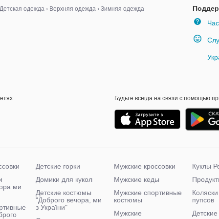
Поддер
Детская одежда
›
Верхняя одежда
›
Зимняя одежда
Час
Слу
Укр
сетях
Будьте всегда на связи с помощью п
ссовки
Детские горки
Мужские кроссовки
Куклы Р
и
Домики для кукол
Мужские кеды
Продукт
чора ми
Детские костюмы
Мужские спортивные
Коляски
"Доброго вечора, ми
костюмы
пупсов
ртивные
з України"
Мужские
Детские
брого