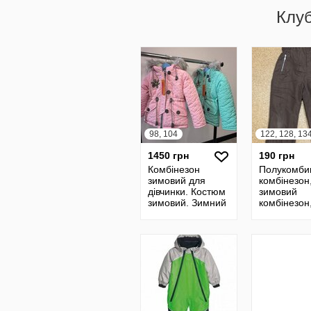
Клу
98, 104
122, 128, 13
1450 грн
190 грн
Комбінезон
Полукомби
зимовий для
комбінезон
дівчинки. Костюм
зимовий
зимовий. Зимний
комбінезон
комбинезон для
полукомбін
девочки
зимовий
полукомбін