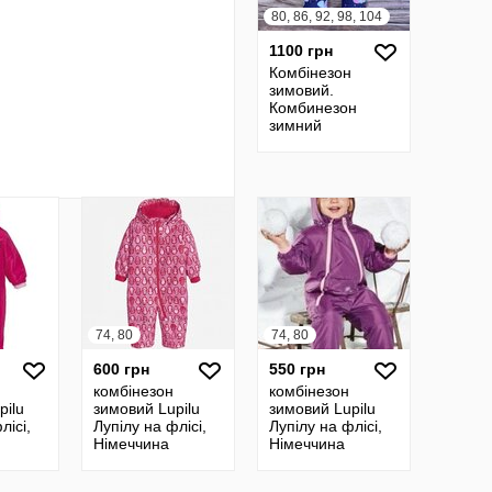
80, 86, 92, 98, 104
1100 грн
Комбінезон
зимовий.
Комбинезон
зимний
74, 80
74, 80
600 грн
550 грн
комбінезон
комбінезон
pilu
зимовий Lupilu
зимовий Lupilu
лісі,
Лупілу на флісі,
Лупілу на флісі,
Німеччина
Німеччина