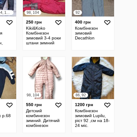
86, 92, 98, 104, 110, 116, 122, 128
98, 104
92
250 грн
400 грн
Kiki&Koko
Комбінезон
ля
Комбінезон
зимовий
зимовий 3-4 роки
Decathlon
н,
штани зимний
мний
комбинезон
ка
штаны
98, 104
86, 92
550 грн
1200 грн
Детский
Комбінезон
x р.68
комбинезон
зимовий Lupilu,
зимний. Дитячий
ріст 92 ,см на 18-
комбінезон
24 міс.
зимовий