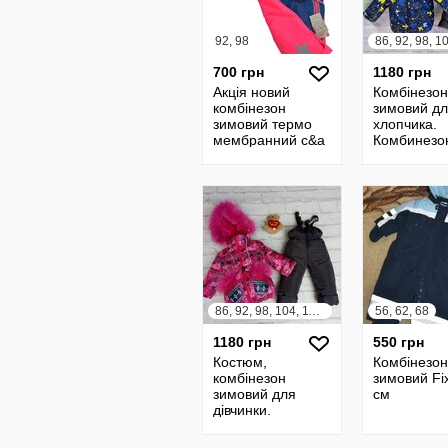
92, 98
700 грн
1180 грн
Акція новий
Комбінезон
комбінезон
зимовий д
зимовий термо
хлопчика.
мембранний c&a
Комбинезо
rodeo silver
костюм зи
seriesrodeo silver
для мальчи
series
86, 92, 98, 104, 110, 116
56, 62, 68
1180 грн
550 грн
Костюм,
Комбінезон
комбінезон
зимовий Fi
зимовий для
см
дівчинки.
Комбинезон
зимний для