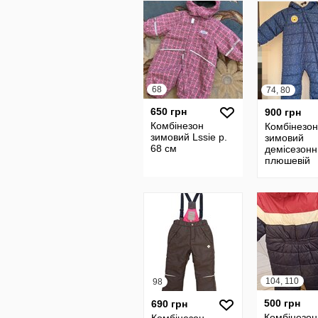
68
74, 80
650 грн
900 грн
Комбінезон
Комбінезон
зимовий Lssie р.
зимовий
68 см
демісезонн
плюшевій
підкладці 7
lily&dan
104, 110
98
500 грн
690 грн
Комбінезон