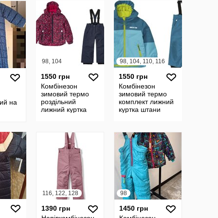
98, 104
98, 104, 110, 116
1550 грн
1550 грн
Комбінезон
Комбінезон
зимовий термо
зимовий термо
роздільний
комплект лижний
ий на
лижний куртка
куртка штани
штани lupilu
lupilu
4/80
98/104 см
116, 122, 128
98
1390 грн
1450 грн