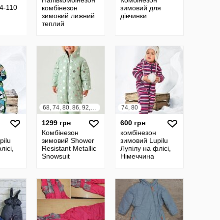
Напівкомбінезон
Комбінезон
4-110
комбінезон
зимовий для
зимовий лижний
дівчинки
теплий
термокомбинезон
116 122 128 Тсм
Німеччина
68, 74, 80, 86, 92, 98, 104, 110, 116, 122
74, 80
1299 грн
600 грн
Комбінезон
комбінезон
pilu
зимовий Shower
зимовий Lupilu
лісі,
Resistant Metallic
Лупілу на флісі,
Snowsuit
Німеччина