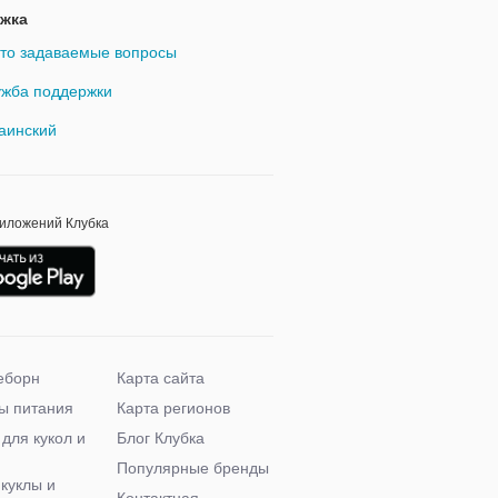
жка
то задаваемые вопросы
жба поддержки
аинский
риложений Клубка
еборн
Карта сайта
ы питания
Карта регионов
 для кукол и
Блог Клубка
Популярные бренды
 куклы и