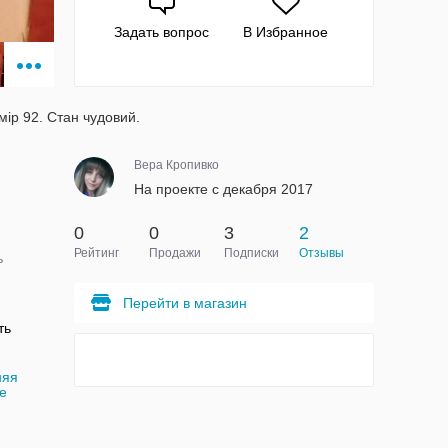
Задать вопрос
В Избранное
мір 92. Стан чудовий.
Вера Кропивко
На проекте с декабря 2017
0
0
3
2
Рейтинг
Продажи
Подписки
Отзывы
ь
Перейти в магазин
ть
няя
e