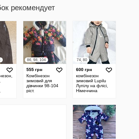
бок рекомендует
4
86, 98, 104
74, 80
555 грн
600 грн
незон,
Комбінезон
комбінезон
,
зимовий для
зимовий Lupilu
дівчинки 98-104
Лупілу на флісі,
,
ріст.
Німеччина
езон,
езон