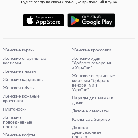
Будьте всегда на связи с помощью приложений Клубка
Женские куртки
Женские кроссовки
Женские спортивные
Женские худи
костюмы
"Доброго вечора ми
з України"
Женские платья
Женские спортивные
Женские кардиганы
костюмы "Доброго
вечора, ми з
Женская обувь
України"
Женские кожаные
Наряды для мамы и
кроссовки
дочки
Плитоноски
Детские самокаты
Женские
Куклы LoL Surprise
повседневные
платья
Детская
демисезонная
Женские кофты
одежда