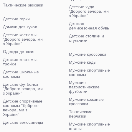
Тактические рюкзаки
Детские худи
"Доброго вечора, ми
з України"
Детские горки
Детская
Домики для кукол
демисезонная обувь
Детские костюмы
Детские столики и
"Доброго вечора, ми
стульчики
з України"
Одежда детская
Мужские кроссовки
Детские костюмы-
Мужские кеды
тройки
Мужские спортивные
Детские школьные
костюмы
костюмы
Мужские
Детские футболки
патриотические
"Доброго вечора, ми
футболки
з України"
Мужские кожаные
Детские спортивные
кроссовки
костюмы "Доброго
вечора, ми з
Тактические
України"
перчатки
Детские велосипеды
Мужские спортивные
штаны