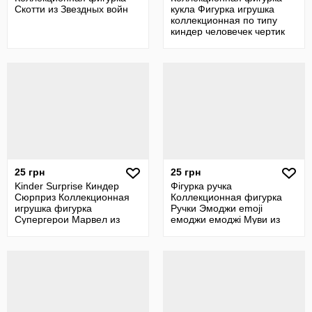
Скотти из Звездных войн
кукла Фигурка игрушка
коллекционная по типу
киндер человечек чертик
25 грн
25 грн
Kinder Surprise Киндер
Фігурка ручка
Сюрприз Коллекционная
Коллекционная фигурка
игрушка фигурка
Ручки Эмоджи emoji
Супергерои Марвел из
емоджи емоджі Муви из
серии «Twistheads
Ева Eva мороженко жаба