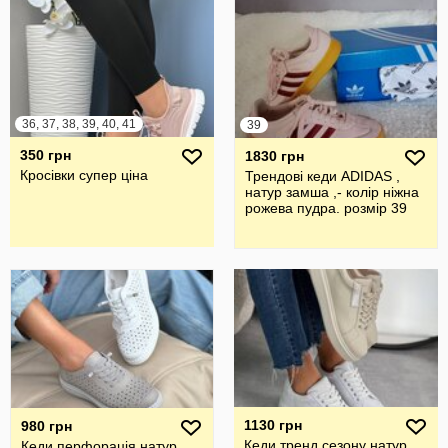
36, 37, 38, 39, 40, 41
39
350 грн
1830 грн
Кросівки супер ціна
Трендові кеди ADIDAS ,
натур замша ,- колір ніжна
рожева пудра. розмір 39
1130 грн
980 грн
Кеди тренд сезону натур
Кеди перфорація натур