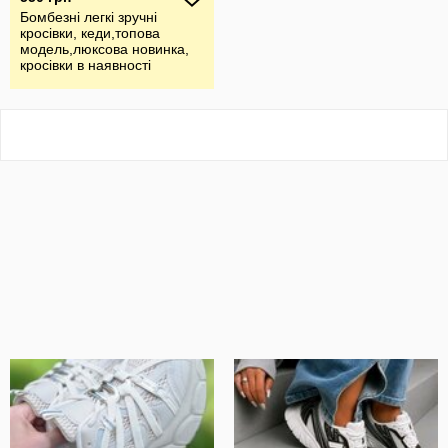
Бомбезні легкі зручні
кросівки, кеди,топова
модель,люксова новинка,
кросівки в наявності