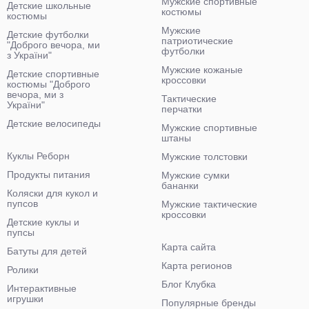
Мужские спортивные
Детские школьные
костюмы
костюмы
Мужские
Детские футболки
патриотические
"Доброго вечора, ми
футболки
з України"
Мужские кожаные
Детские спортивные
кроссовки
костюмы "Доброго
вечора, ми з
Тактические
України"
перчатки
Детские велосипеды
Мужские спортивные
штаны
Куклы Реборн
Мужские толстовки
Продукты питания
Мужские сумки
бананки
Коляски для кукол и
пупсов
Мужские тактические
кроссовки
Детские куклы и
пупсы
Карта сайта
Батуты для детей
Карта регионов
Ролики
Блог Клубка
Интерактивные
игрушки
Популярные бренды