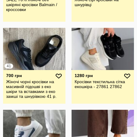
шкіряні кросівки Balmain /
шнурівці
кроссовки
41
700 грн
1280 грн
Жіночі чорні кросівки на
Кросівки текстильна сітка
масивній підошві з еко
екошкіра - 27861 27862
шкіри та вставками з еко
замші та шнурівкою 41 р.