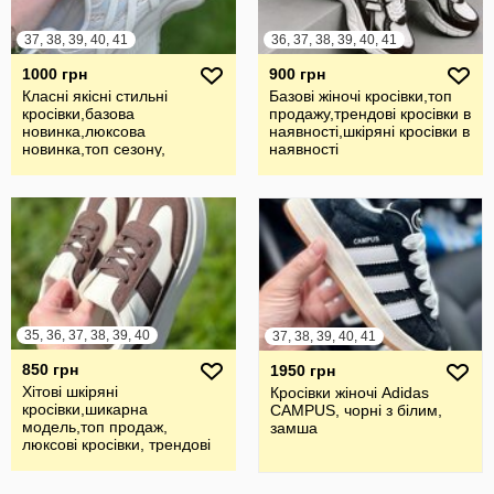
37, 38, 39, 40, 41
36, 37, 38, 39, 40, 41
1000 грн
900 грн
Класні якісні стильні
Базові жіночі кросівки,топ
кросівки,базова
продажу,трендові кросівки в
новинка,люксова
наявності,шкіряні кросівки в
новинка,топ сезону,
наявності
кросівки в наявності
35, 36, 37, 38, 39, 40
37, 38, 39, 40, 41
850 грн
1950 грн
Хітові шкіряні
Кросівки жіночі Adidas
кросівки,шикарна
CAMPUS, чорні з білим,
модель,топ продаж,
замша
люксові кросівки, трендові
жіночі кросівки