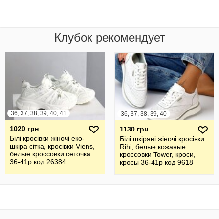
Клубок рекомендует
36, 37, 38, 39, 40, 41
36, 37, 38, 39, 40
1020 грн
1130 грн
Білі кросівки жіночі еко-
Білі шкіряні жіночі кросівки
шкіра сітка, кросівки Viens,
Rihi, белые кожаные
белые кроссовки сеточка
кроссовки Tower, кроси,
36-41р код 26384
кросы 36-41р код 9618