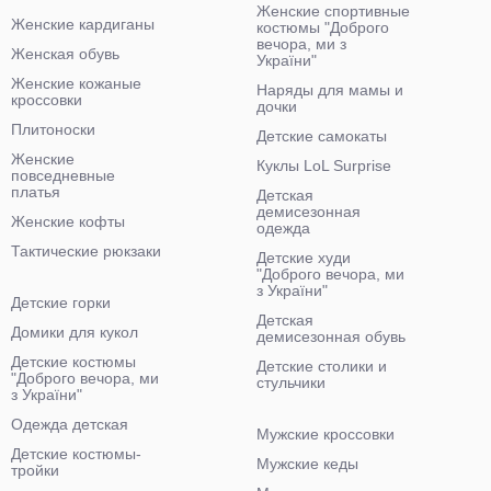
Женские спортивные
Женские кардиганы
костюмы "Доброго
вечора, ми з
Женская обувь
України"
Женские кожаные
Наряды для мамы и
кроссовки
дочки
Плитоноски
Детские самокаты
Женские
Куклы LoL Surprise
повседневные
платья
Детская
демисезонная
Женские кофты
одежда
Тактические рюкзаки
Детские худи
"Доброго вечора, ми
з України"
Детские горки
Детская
Домики для кукол
демисезонная обувь
Детские костюмы
Детские столики и
"Доброго вечора, ми
стульчики
з України"
Одежда детская
Мужские кроссовки
Детские костюмы-
Мужские кеды
тройки