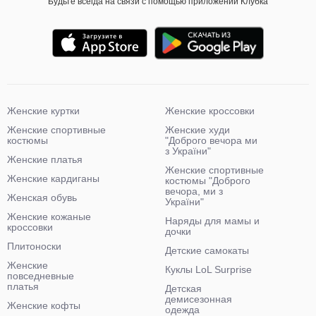
Будьте всегда на связи с помощью приложений Клубка
Женские куртки
Женские кроссовки
Женские спортивные
Женские худи
костюмы
"Доброго вечора ми
з України"
Женские платья
Женские спортивные
Женские кардиганы
костюмы "Доброго
вечора, ми з
Женская обувь
України"
Женские кожаные
Наряды для мамы и
кроссовки
дочки
Плитоноски
Детские самокаты
Женские
Куклы LoL Surprise
повседневные
платья
Детская
демисезонная
Женские кофты
одежда