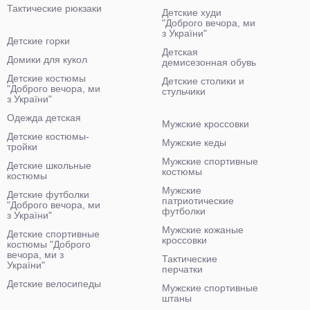
Тактические рюкзаки
Детские худи
"Доброго вечора, ми
з України"
Детские горки
Детская
Домики для кукол
демисезонная обувь
Детские костюмы
Детские столики и
"Доброго вечора, ми
стульчики
з України"
Одежда детская
Мужские кроссовки
Детские костюмы-
Мужские кеды
тройки
Мужские спортивные
Детские школьные
костюмы
костюмы
Мужские
Детские футболки
патриотические
"Доброго вечора, ми
футболки
з України"
Мужские кожаные
Детские спортивные
кроссовки
костюмы "Доброго
вечора, ми з
Тактические
України"
перчатки
Детские велосипеды
Мужские спортивные
штаны