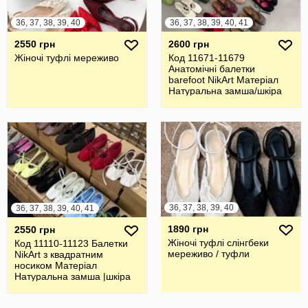
36, 37, 38, 39, 40
36, 37, 38, 39, 40, 41
2550 грн
2600 грн
Жіночі туфлі мереживо
Код 11671-11679
Анатомічні балетки
barefoot NikArt Матеріал
Натуральна замша/шкіра
Італія
36, 37, 38, 39, 40
36, 37, 38, 39, 40, 41
1890 грн
2550 грн
Жіночі туфлі слінгбеки
Код 11110-11123 Балетки
мереживо / туфли
NikArt з квадратним
носиком Матеріал
Натуральна замша |шкіра