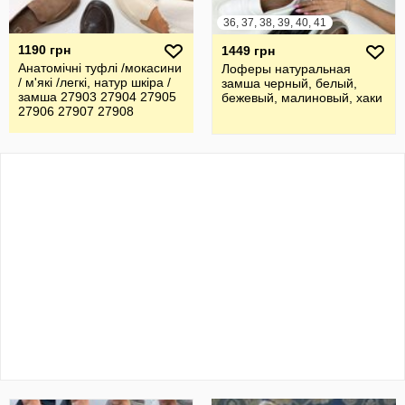
36, 37, 38, 39, 40, 41
1190 грн
1449 грн
Анатомічні туфлі /мокасини
Лоферы натуральная
/ м'які /легкі, натур шкіра /
замша черный, белый,
замша 27903 27904 27905
бежевый, малиновый, хаки
27906 27907 27908