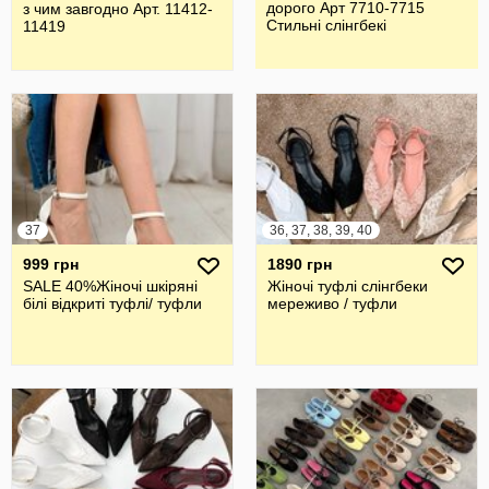
дорого Арт 7710-7715
з чим завгодно Арт. 11412-
Стильні слінгбекі
11419
37
36, 37, 38, 39, 40
999 грн
1890 грн
SALE 40%Жіночі шкіряні
Жіночі туфлі слінгбеки
білі відкриті туфлі/ туфли
мереживо / туфли