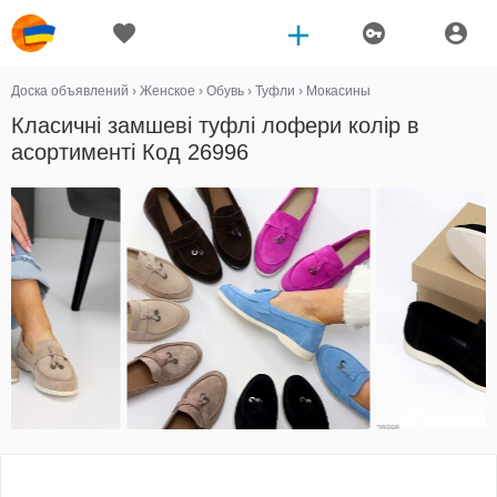
Доска объявлений
›
Женское
›
Обувь
›
Туфли
›
Мокасины
Класичні замшеві туфлі лофери колір в
асортименті Код 26996