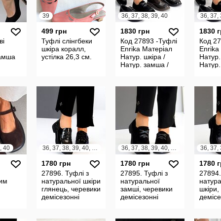
39
36, 37, 38, 39, 40
36, 37, 
499 грн
1830 грн
1830 
ві
Туфлі слінгбеки
Код 27893 -Туфлі
Код 27
шкіра коралл,
Enrika Матеріал
Enrika
Замша
устілка 26,3 см.
Натур. шкіра /
Натур.
Натур. замша /
Натур.
Натур. шкіра
Натур.
глянець
гляне
, 40
36, 37, 38, 39, 40, 41
36, 37, 38, 39, 40, 41
1780 грн
1780 грн
1780 
27896. Туфлі з
27895. Туфлі з
27894.
им
натуральної шкіри
натуральної
натура
глянець, черевики
замші, черевики
шкіри,
демісезонні
демісезонні
демісе
а,
лад