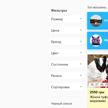
Топ-магазины.
Фильтры
Размер
Ел
Цена
Me
Бренд
Цвет
Состояние
Регион
36, 37, 38, 3
Сортировка
2550 грн
Жіночі туф
мереживо
Черный список