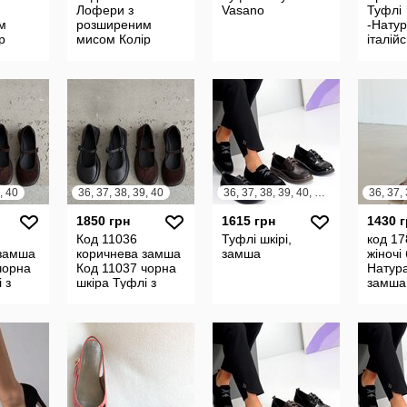
Лофери з
Vasano
Туфлі
м
розширеним
-Нату
р
мисом Колір
італій
Коричневий |
шкіра 
Шоколад
натура
а
Матеріал
Натуральна
замша
, 40
36, 37, 38, 39, 40
36, 37, 38, 39, 40, 41
1850 грн
1615 грн
1430 
Код 11036
Туфлі шкірі,
код 1
 замша
коричнева замша
замша
жіночі
чорна
Код 11037 чорна
Натур
 з
шкіра Туфлі з
замша,
им
розширенним
нат. ш
еріал
мисом Матеріал
в розм
 зам
Натуральна зам
платф
см