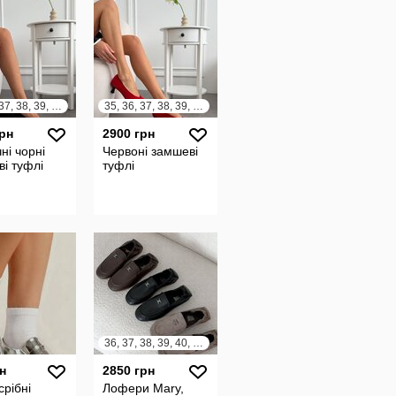
35, 36, 37, 38, 39, 40, 41
35, 36, 37, 38, 39, 40, 41
грн
2900 грн
ні чорні
Червоні замшеві
і туфлі
туфлі
36, 37, 38, 39, 40, 41
н
2850 грн
срібні
Лофери Mary,