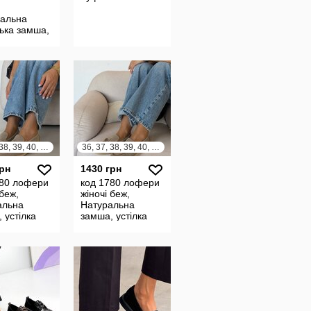
ральна
ська замша,
- усередині
льна шкіра
36, 37, 38, 39, 40, 41, 42
36, 37, 38, 39, 40, 41, 42
грн
1430 грн
780 лофери
код 1780 лофери
 беж,
жіночі беж,
альна
Натуральна
 устілка
замша, устілка
кіра, розмір
нат. шкіра, розмір
ір,
в розмір,
орма 2,5
платформа 2,5
см