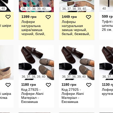
, 40
40
36, 37, 38, 39, 40, 41
36, 37, 38, 39, 40, 41
599 гр
1399 грн
1449 грн
Туфлі 
Лофери
Лоферы
ї шкіри
шпильк
натуральна
натуральная
26 см.
шкіра/замша
замша черный,
чорний, білий,
белый, бежевый,
бежевий,
малиновый, хаки
червоний, пудра
36, 37, 38, 39, 40
36, 37, 38, 39, 40
1180 грн
1180 грн
1130 г
Код 27925 -
Код 27925 -
Лофер
і шкіра
Лофери Alani
Лофери Alani
крутез
тілка
Матеріал -
Матеріал -
Екозамша
Екозамша