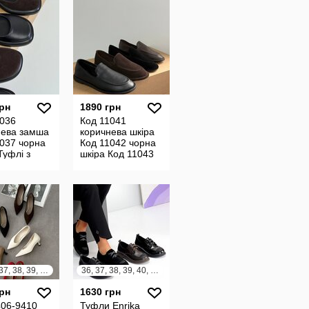
грн
1890 грн
1036
Код 11041
нева замша
коричнева шкіра
037 чорна
Код 11042 чорна
Туфлі з
шкіра Код 11043
ренним
коричнева замша
 Матеріал
Код 11044 чорна
альна зам
замша Кл
35, 36, 37, 38, 39, 40, 41
36, 37, 38, 39, 40, 41
грн
1630 грн
406-9410
Туфли Enrika