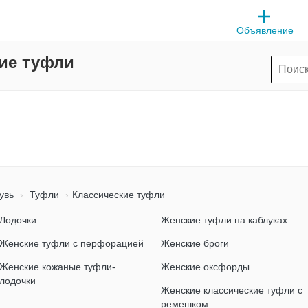
Объявление
ие туфли
увь
Туфли
Классические туфли
Лодочки
Женские туфли на каблуках
Женские туфли с перфорацией
Женские броги
Женские кожаные туфли-
Женские оксфорды
лодочки
Женские классические туфли с
ремешком