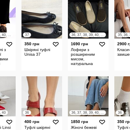
36, 37, 38, 39, 40, 41
37
36, 37, 38, 39, 40, 41
350 грн
1690 грн
2900 
і з
Шкіряні туфлі
Лофери з
Класич
ї
Unisa 37
розширеним
замшев
евики
мисом,
і
натуральна
замша, шоколад/
беж Всередині
шкіряний підклад
Устілка вкладна
, 40
36
36, 37, 38, 39, 40, 41, 42
36
400 грн
1850 грн
350 гр
 Linsi
Туфлі шкіряні
Жіночі бежеві
Туфлі 