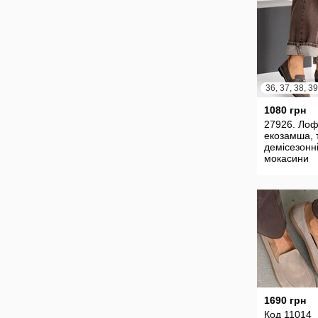
1080 грн
27926. Ло
екозамша, 
демісезонні
мокасини
1690 грн
Код 11014