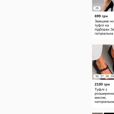
36
699 грн
Замшеві но
туфлі на
підборах.
гатуральна
36, 37, 38, 39
2100 грн
Туфлі з
розширенн
мисом,
натуральна
замша/шкір
чорні/шоко