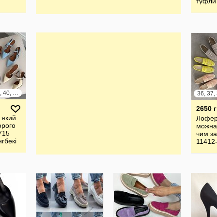
туфли
36, 37, 38, 39, 40, 41
2650 
 який
Лофери
орого
можна
715
чим за
нгбекі
11412