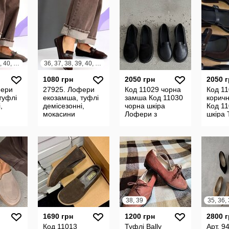
36, 37, 38, 39, 40, 41
36, 37, 38, 39, 40, 41
1080 грн
2050 грн
2050 
фери
27925. Лофери
Код 11029 чорна
Код 1
туфлі
екозамша, туфлі
замша Код 11030
корич
,
демісезонні,
чорна шкіра
Код 11
мокасини
Лофери з
шкіра 
анатомічним
розши
мисом Матеріал
мисом
Натуральна
Натур
замша
38, 39
1690 грн
1200 грн
2800 
Код 11013
Туфлі Bally
Арт. 9