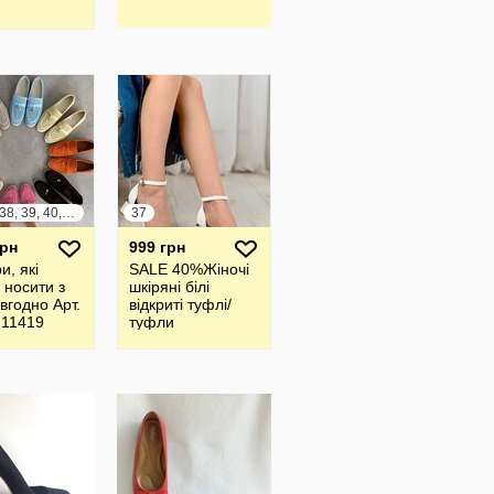
36, 37, 38, 39, 40, 41
37
грн
999 грн
, які
SALE 40%Жіночі
 носити з
шкіряні білі
вгодно Арт.
відкриті туфлі/
-11419
туфли