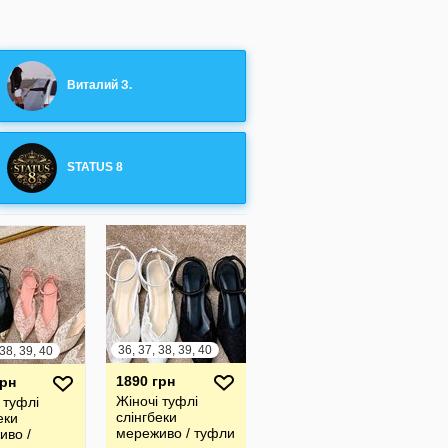
Виталий З.
STATUS 8
36, 37, 38, 39, 40
 38, 39, 40
1890 грн
грн
Жіночі туфлі
 туфлі
слінгбеки
еки
мереживо / туфли
иво /