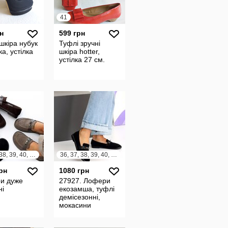
41
н
599 грн
шкіра нубук
Туфлі зручні
а, устілка
шкіра hotter,
устілка 27 см.
36, 37, 38, 39, 40, 41
36, 37, 38, 39, 40, 41
рн
1080 грн
и дуже
27927. Лофери
ні
екозамша, туфлі
демісезонні,
мокасини