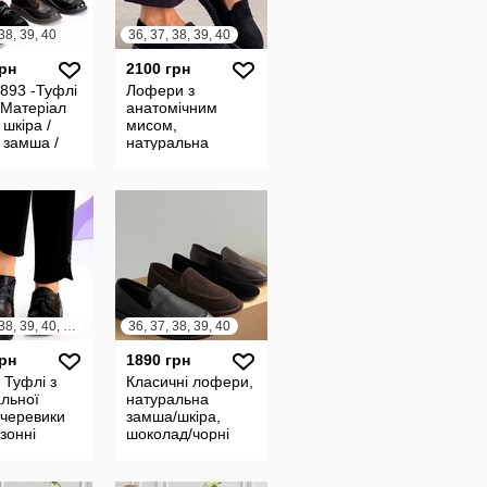
38, 39, 40
36, 37, 38, 39, 40
грн
2100 грн
893 -Туфлі
Лофери з
 Матеріал
анатомічним
 шкіра /
мисом,
 замша /
натуральна
 шкіра
замша/шкіра,
ць
чорні
36, 37, 38, 39, 40, 41
36, 37, 38, 39, 40
грн
1890 грн
 Туфлі з
Класичні лофери,
льної
натуральна
 черевики
замша/шкіра,
зонні
шоколад/чорні