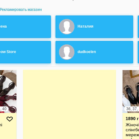
Рекламировать магазин
ена
Наталия
ow Store
dudkoelen
9, 40
36, 37,
1890 
лі
Жіночі
слінгб
мереж