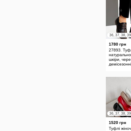
1780 грн
27893. Туфл
натурально
шкіри, чер
демісезонн
36, 37, 38, 39
1520 грн
Туфлі жіночі