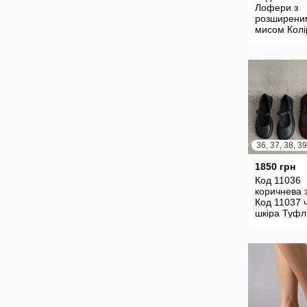
Лофери з
розширени
мисом Колі
Бежевий
Матеріал
Натуральн
замша
36, 37, 38, 39
1850 грн
Код 11036
коричнева
Код 11037 
шкіра Туфлі
розширенн
мисом Мат
Натуральна