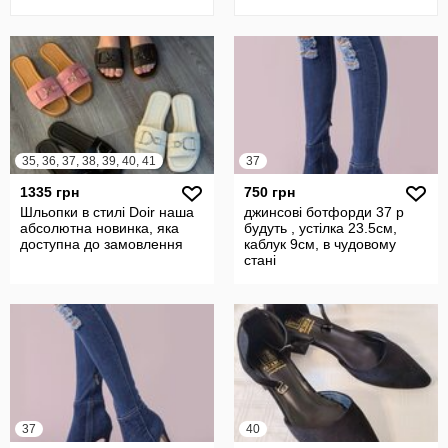
35, 36, 37, 38, 39, 40, 41
37
1335 грн
750 грн
Шльопки в стилі Doir наша
джинсові ботфорди 37 р
абсолютна новинка, яка
будуть , устілка 23.5см,
доступна до замовлення
каблук 9см, в чудовому
стані
37
40