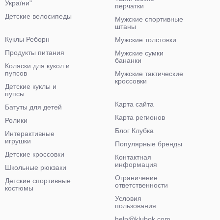
України"
перчатки
Детские велосипеды
Мужские спортивные
штаны
Куклы Реборн
Мужские толстовки
Продукты питания
Мужские сумки
бананки
Коляски для кукол и
пупсов
Мужские тактические
кроссовки
Детские куклы и
пупсы
Карта сайта
Батуты для детей
Карта регионов
Ролики
Блог Клубка
Интерактивные
игрушки
Популярные бренды
Детские кроссовки
Контактная
информация
Школьные рюкзаки
Ограничение
Детские спортивные
ответственности
костюмы
Условия
пользования
help@klubok.com