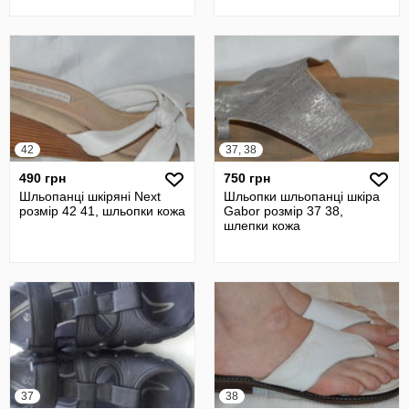
підбор,натураль
42
37, 38
490 грн
750 грн
Шльопанці шкіряні Next
Шльопки шльопанці шкіра
розмір 42 41, шльопки кожа
Gabor розмір 37 38,
шлепки кожа
37
38