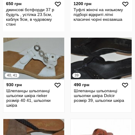
650 грн
1200 грн
джинсові ботфорди 37 р
Туфлі жіночі на низькому
будуть , устілка 23.5см,
підборі відкриті літні
каблук 9см, в чудовому
класичні чорні екозамша
стані
40, 41
39
930 грн
490 грн
Шлепанцы шльопанці
Шлепанцы шльопанці
шльопки шкіра rieker
шльопки шкіра Dolcir
розмір 40 41, шльопки
розмір 39, шльопки шкіра
шкіра