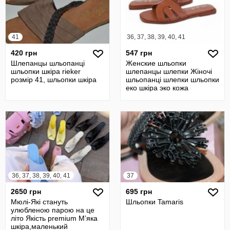
41
36, 37, 38, 39, 40, 41
420 грн
547 грн
Шлепанцы шльопанці
Женские шльопки
шльопки шкіра rieker
шлепанцы шлепки Жіночі
розмір 41, шльопки шкіра
шльопанці шлепки шльопки
еко шкіра эко кожа
36, 37, 38, 39, 40, 41
37
2650 грн
695 грн
Мюлі-Які стануть
Шльопки Tamaris
улюбленою парою на це
літо Якість premium Мʼяка
шкіра,маленький