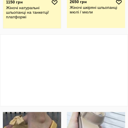
2650 грн
1150 грн
Жіночі шкіряні шльопанці
Жіночі натуральні
мюлі / мюли
шльопанці на танкетці/
платформі