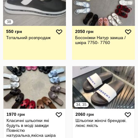
38
550 грн
2050 грн
Тотальний розпродаж
Босоніжки Натур замша /
шкіра 7750- 7760
34, 35
1970 грн
2060 грн
Класичні шльопки які
Шльопки жіночі брендові.
будуть в моді завжди
люкс якість
Повністю
натуральна,якісна шкіра