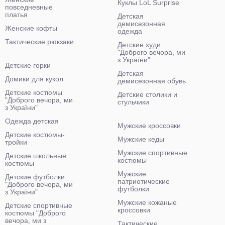
Куклы LoL Surprise
повседневные
платья
Детская
демисезонная
Женские кофты
одежда
Тактические рюкзаки
Детские худи
"Доброго вечора, ми
з України"
Детские горки
Детская
Домики для кукол
демисезонная обувь
Детские костюмы
Детские столики и
"Доброго вечора, ми
стульчики
з України"
Одежда детская
Мужские кроссовки
Детские костюмы-
Мужские кеды
тройки
Мужские спортивные
Детские школьные
костюмы
костюмы
Мужские
Детские футболки
патриотические
"Доброго вечора, ми
футболки
з України"
Мужские кожаные
Детские спортивные
кроссовки
костюмы "Доброго
вечора, ми з
Тактические