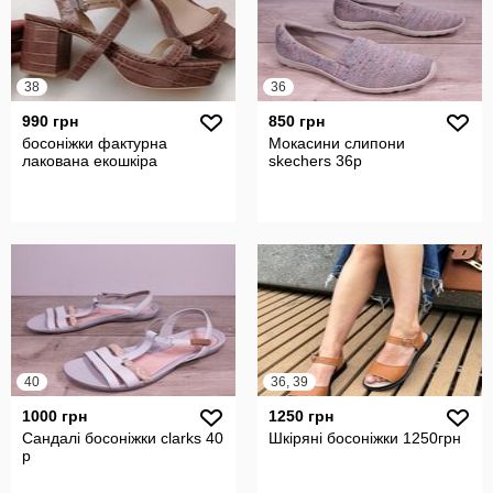
38
36
990 грн
850 грн
босоніжки фактурна
Мокасини слипони
лакована екошкіра
skechers 36р
40
36, 39
1000 грн
1250 грн
Сандалі босоніжки clarks 40
Шкіряні босоніжки 1250грн
р