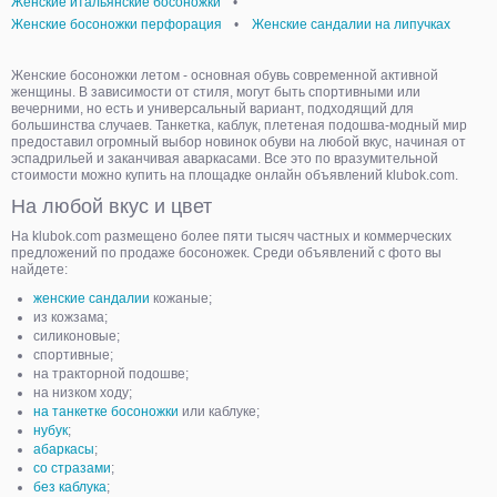
Женские итальянские босоножки
•
Женские босоножки перфорация
•
Женские сандалии на липучках
Женские босоножки летом - основная обувь современной активной
женщины. В зависимости от стиля, могут быть спортивными или
вечерними, но есть и универсальный вариант, подходящий для
большинства случаев. Танкетка, каблук, плетеная подошва-модный мир
предоставил огромный выбор новинок обуви на любой вкус, начиная от
эспадрильей и заканчивая аваркасами. Все это по вразумительной
стоимости можно купить на площадке онлайн объявлений klubok.com.
На любой вкус и цвет
На klubok.com размещено более пяти тысяч частных и коммерческих
предложений по продаже босоножек. Среди объявлений с фото вы
найдете:
женские сандалии
кожаные;
из кожзама;
силиконовые;
спортивные;
на тракторной подошве;
на низком ходу;
на танкетке босоножки
или каблуке;
нубук
;
абаркасы
;
со стразами
;
без каблука
;