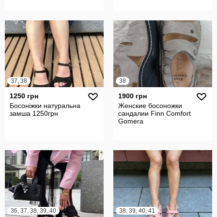
37, 38
38
1250 грн
1900 грн
Босоніжки натуральна
Женские босоножки
замша 1250грн
сандалии Finn Comfort
Gomera
36, 37, 38, 39, 40
38, 39, 40, 41