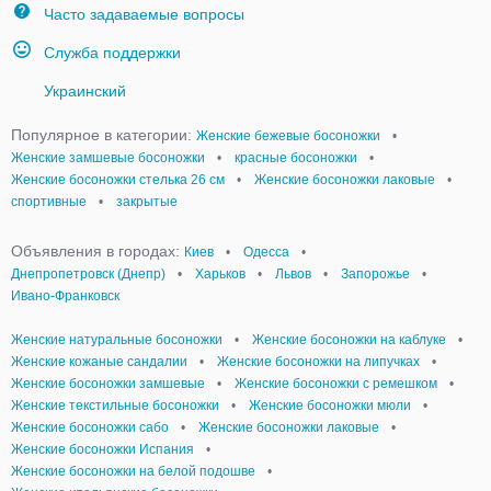
Часто задаваемые вопросы
Служба поддержки
Украинский
Популярное в категории:
Женские бежевые босоножки
•
Женские замшевые босоножки
•
красные босоножки
•
Женские босоножки стелька 26 см
•
Женские босоножки лаковые
•
спортивные
•
закрытые
Объявления в городах:
Киев
•
Одесса
•
Днепропетровск (Днепр)
•
Харьков
•
Львов
•
Запорожье
•
Ивано-Франковск
Женские натуральные босоножки
•
Женские босоножки на каблуке
•
Женские кожаные сандалии
•
Женские босоножки на липучках
•
Женские босоножки замшевые
•
Женские босоножки с ремешком
•
Женские текстильные босоножки
•
Женские босоножки мюли
•
Женские босоножки сабо
•
Женские босоножки лаковые
•
Женские босоножки Испания
•
Женские босоножки на белой подошве
•