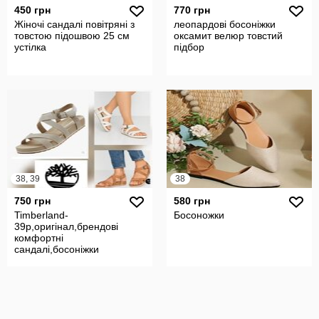
450 грн
770 грн
Жіночі сандалі повітряні з
леопардові босоніжки
товстою підошвою 25 см
оксамит велюр товстий
устілка
підбор
38, 39
38
750 грн
580 грн
Timberland-
Босоножки
39p,оригінал,брендові
комфортні
сандалі,босоніжки