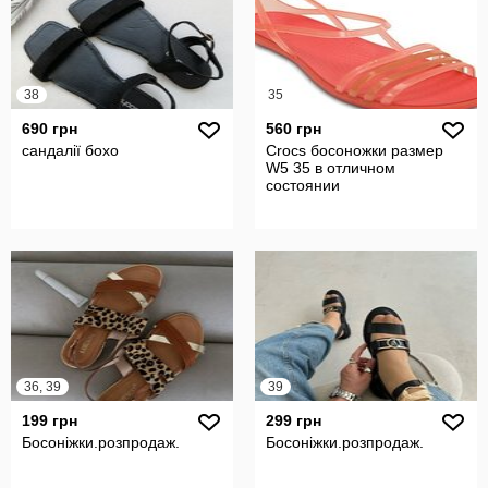
38
35
690 грн
560 грн
сандалії бохо
Crocs босоножки размер
W5 35 в отличном
состоянии
36, 39
39
199 грн
299 грн
Босоніжки.розпродаж.
Босоніжки.розпродаж.