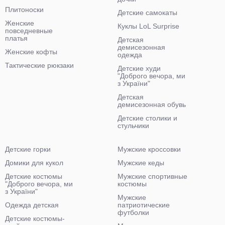
Плитоноски
Детские самокаты
Женские
Куклы LoL Surprise
повседневные
платья
Детская
демисезонная
Женские кофты
одежда
Тактические рюкзаки
Детские худи
"Доброго вечора, ми
з України"
Детская
демисезонная обувь
Детские столики и
стульчики
Детские горки
Мужские кроссовки
Домики для кукол
Мужские кеды
Детские костюмы
Мужские спортивные
"Доброго вечора, ми
костюмы
з України"
Мужские
Одежда детская
патриотические
футболки
Детские костюмы-