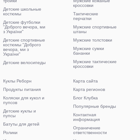
тройки
Мужские кожаные
кроссовки
Детские школьные
костюмы
Тактические
перчатки
Детские футболки
"Доброго вечора, ми
Мужские спортивные
з України"
штаны
Детские спортивные
Мужские толстовки
костюмы "Доброго
Мужские сумки
вечора, ми з
бананки
України"
Мужские тактические
Детские велосипеды
кроссовки
Куклы Реборн
Карта сайта
Продукты питания
Карта регионов
Коляски для кукол и
Блог Клубка
пупсов
Популярные бренды
Детские куклы и
Контактная
пупсы
информация
Батуты для детей
Ограничение
Ролики
ответственности