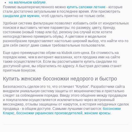
на маленьком каблуке
.
Помимо вышеперечисленного можно
купить сапожки летние
- которые
стали достаточно актуальными в последнее время. Или присмотреть
сандалии для мужчин
, чтоб сделать приятно не только себе.
Удобная система фильтрации позволяет избавить себя от изнурительных
поисков и выставить четкие параметры: по размеру, цвету, бренду,
состоянию (новый товар или бу), региону (на случай если хотите
непосредственно примерить обувь). А цветовое и модельное
разнообразие предоставляет настолько широкий выбор, что найти что-то
для себя смогут даже самые требовательные пользователи.
Еще одно преимущество обуви на klubok.com-цена. Ее стоимость на
порядок ниже, чем в интернет-магазинах, хотя продажа ими на сайте
также осуществляется. Если вы рассчитываете купить сандалии по
доступной цене, вы обратились по адресу. А быстрая доставка станет
приятным бонусом.
Купить женские босоножки недорого и быстро
Безопасность сделок-это то, что отличает “Клубок”. Разработчики сайта
внедрили уникальную систему защиты от мошенничества и пристально
следят за соблюдением порядка. Ввиду этого общение между продавцом
и покупателем осуществляется исключительно через встроенный
мессенджер, отзывы защищены от накруток, а история не/удачных сделок
продавца - в общем доступе. Самыми лучшими считаются:
босоножки
Кларкс
,
босоножки украинских производителей
,
женские кроксы
.