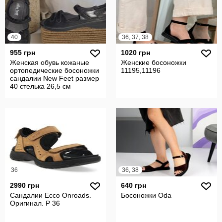
40
36, 37, 38
955 грн
1020 грн
Женская обувь кожаные
Женские босоножки
ортопедические босоножки
11195,11196
сандалии New Feet размер
40 стелька 26,5 см
36
36, 38
2990 грн
640 грн
Сандалии Ecco Onroads.
Босоножки Odа
Оригинал. Р 36