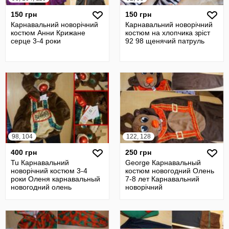
150 грн
150 грн
Карнавальний новорічний
Карнавальний новорічний
костюм Анни Крижане
костюм на хлопчика зріст
серце 3-4 роки
92 98 щенячий патруль
98, 104
122, 128
400 грн
250 грн
Tu Карнавальний
George Карнавальный
новорічний костюм 3-4
костюм новогодний Олень
роки Оленя карнавальный
7-8 лет Карнавальний
новогодний олень
новорічний