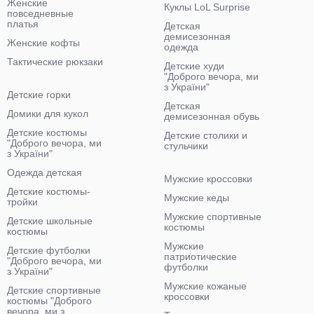
Женские
Куклы LoL Surprise
повседневные
платья
Детская
демисезонная
Женские кофты
одежда
Тактические рюкзаки
Детские худи
"Доброго вечора, ми
з України"
Детские горки
Детская
Домики для кукол
демисезонная обувь
Детские костюмы
Детские столики и
"Доброго вечора, ми
стульчики
з України"
Одежда детская
Мужские кроссовки
Детские костюмы-
Мужские кеды
тройки
Мужские спортивные
Детские школьные
костюмы
костюмы
Мужские
Детские футболки
патриотические
"Доброго вечора, ми
футболки
з України"
Мужские кожаные
Детские спортивные
кроссовки
костюмы "Доброго
вечора, ми з