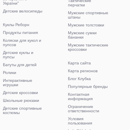
Тактические
України"
перчатки
Детские велосипеды
Мужские спортивные
штаны
Куклы Реборн
Мужские толстовки
Продукты питания
Мужские сумки
бананки
Коляски для кукол и
пупсов
Мужские тактические
кроссовки
Детские куклы и
пупсы
Карта сайта
Батуты для детей
Карта регионов
Ролики
Блог Клубка
Интерактивные
игрушки
Популярные бренды
Детские кроссовки
Контактная
информация
Школьные рюкзаки
Ограничение
Детские спортивные
ответственности
костюмы
Условия
пользования