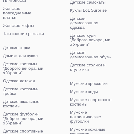
Плитоноски
Детские самокаты
Женские
Куклы LoL Surprise
повседневные
платья
Детская
демисезонная
Женские кофты
одежда
Тактические рюкзаки
Детские худи
"Доброго вечора, ми
з України"
Детские горки
Детская
Домики для кукол
демисезонная обувь
Детские костюмы
Детские столики и
"Доброго вечора, ми
стульчики
з України"
Одежда детская
Мужские кроссовки
Детские костюмы-
Мужские кеды
тройки
Мужские спортивные
Детские школьные
костюмы
костюмы
Мужские
Детские футболки
патриотические
"Доброго вечора, ми
футболки
з України"
Мужские кожаные
Детские спортивные
кроссовки