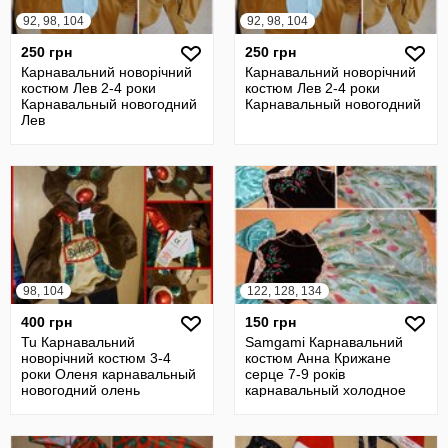
92, 98, 104
92, 98, 104
250 грн
250 грн
Карнавальний новорічний
Карнавальний новорічний
костюм Лев 2-4 роки
костюм Лев 2-4 роки
Карнавальный новогодний
Карнавальный новогодний
Лев
98, 104
122, 128, 134
400 грн
150 грн
Tu Карнавальний
Samgami Карнавальний
новорічний костюм 3-4
костюм Анна Крижане
роки Оленя карнавальный
серце 7-9 років
новогодний олень
карнавальный холодное
сердце