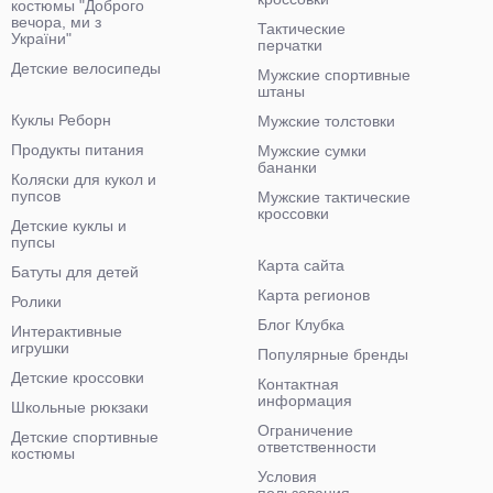
костюмы "Доброго
вечора, ми з
Тактические
України"
перчатки
Детские велосипеды
Мужские спортивные
штаны
Куклы Реборн
Мужские толстовки
Продукты питания
Мужские сумки
бананки
Коляски для кукол и
пупсов
Мужские тактические
кроссовки
Детские куклы и
пупсы
Карта сайта
Батуты для детей
Карта регионов
Ролики
Блог Клубка
Интерактивные
игрушки
Популярные бренды
Детские кроссовки
Контактная
информация
Школьные рюкзаки
Ограничение
Детские спортивные
ответственности
костюмы
Условия