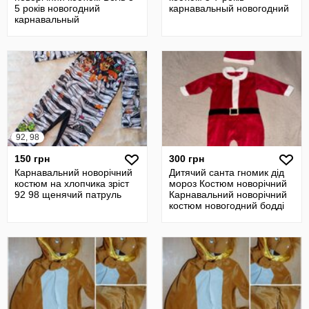
5 років новогодний
карнавальный новогодний
карнавальный
92, 98
150 грн
300 грн
Карнавальний новорічний
Дитячий санта гномик дід
костюм на хлопчика зріст
мороз Костюм новорічний
92 98 щенячий патруль
Карнавальний новорічний
костюм новогодний бодді