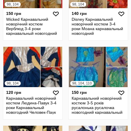
98, 104
98, 104
150 грн
140 грн
Wicked Карнавальний
Disney Карнавальний
новорічний костюм
новорічний костюм 3-4
Верблюд 3-4 роки
роки Моана карнавальный
карнавальный новогодний
новогодний
98, 104
98, 104, 110
120 грн
150 грн
Карнавальний новорічний
Карнавальний новорічний
костюм Людина-Павук 3-4
костюм 3-5 років
роки Карнавальный
русалонька русалочка
новогодний Человек-Паук
новогодний карнавальный