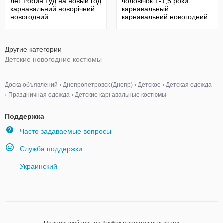
лет Робин Гуд на новый год
чоловічок 1-1,5 роки
карнавальний новорічний
карнавальный
новогодний
карнавальний новогодний
Другие категории
Детские новогодние костюмы
Доска объявлений
›
Днепропетровск (Днепр)
›
Детское
›
Детская одежда
›
Праздничная одежда
›
Детские карнавальные костюмы
Поддержка
Часто задаваемые вопросы
Служба поддержки
Украинский