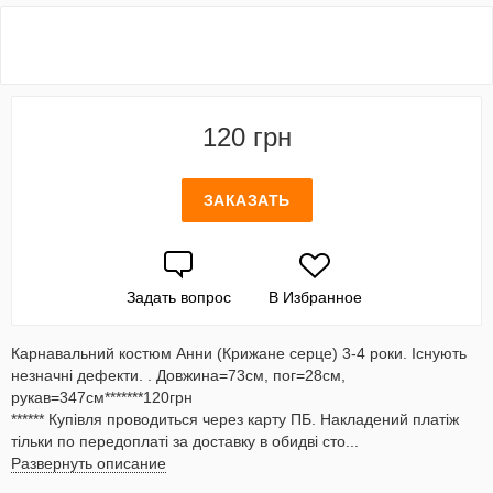
120 грн
ЗАКАЗАТЬ
Задать вопрос
В Избранное
Карнавальний костюм Анни (Крижане серце) 3-4 роки. Існують
незначні дефекти. . Довжина=73см, пог=28см,
рукав=347см*******120грн
****** Купівля проводиться через карту ПБ. Накладений платіж
тільки по передоплаті за доставку в обидві сто...
Развернуть описание