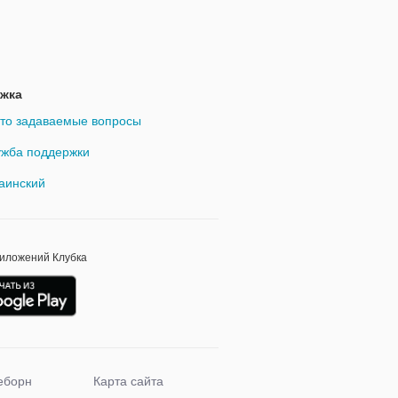
жка
то задаваемые вопросы
жба поддержки
аинский
риложений Клубка
еборн
Карта сайта