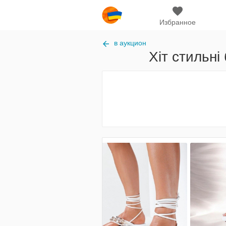
Избранное
в аукцион
Хіт стильні