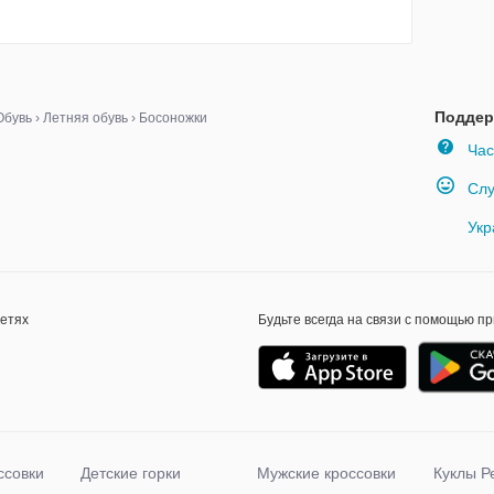
Поддер
Обувь
›
Летняя обувь
›
Босоножки
Час
Слу
Укр
сетях
Будьте всегда на связи с помощью п
ссовки
Детские горки
Мужские кроссовки
Куклы Р