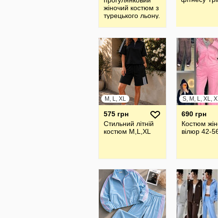
прогулянковий
жiночий костюм з
турецького льону.
M, L, XL
S, M, L, XL, 
575 грн
690 грн
Стильний літній
Костюм жін
костюм M,L,XL
вілюр 42-5