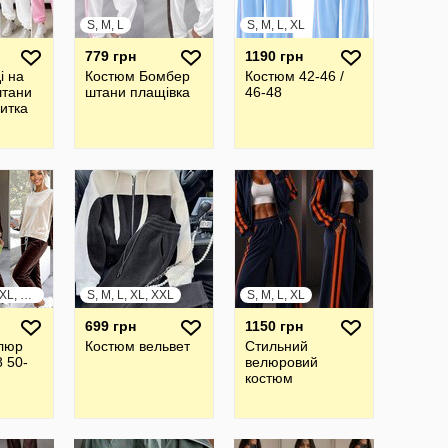
S, M, L
S, M, L, XL
779 грн
1190 грн
і на
Костюм Бомбер
Костюм 42-46 /
штани
штани плащівка
46-48
нитка
S, M, L, XL, XXL, XXXL
S, M, L, XL, XXL
S, M, L, XL
699 грн
1150 грн
люр
Костюм вельвет
Стильний
8 50-
велюровий
костюм