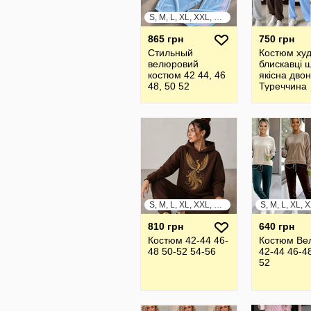
S, M, L, XL, XXL, XXXL
865 грн
750 грн
Стильный
Костюм худ
велюровий
блискавці 
костюм 42 44, 46
якісна дво
48, 50 52
Туреччина
S, M, L, XL, XXL, XXXL
810 грн
640 грн
Костюм 42-44 46-
Костюм Ве
48 50-52 54-56
42-44 46-4
52