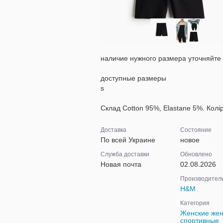
наличие нужного размера уточняйте
доступные размеры
s
Склад Cotton 95%, Elastane 5%. Колі
Доставка
Состояние
По всей Украине
новое
Служба доставки
Обновлено
Новая почта
02.08.2026
Производител
H&M
Категория
Женские жен
спортивные