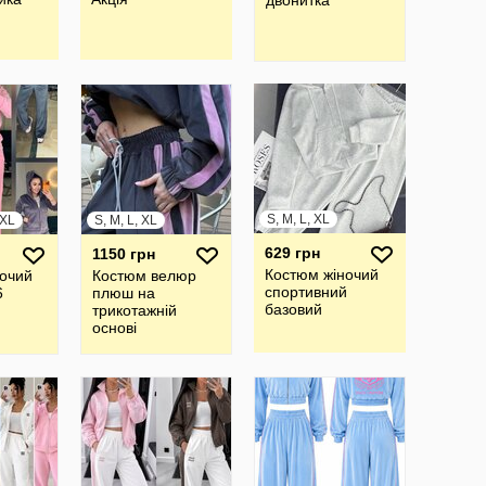
двонитка
S, M, L, XL
XXL
S, M, L, XL
629 грн
1150 грн
Костюм жіночий
очий
Костюм велюр
спортивний
6
плюш на
базовий
трикотажній
основі