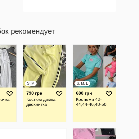
бок рекомендует
S, M
S, M, L
790 грн
680 грн
рочка
Костюм двійка
Костюми 42-
двохнитка
44,44-46,48-50.