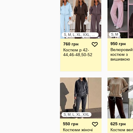
S, M
S, M, L, XL, XXL, XXXL
950 грн
760 грн
Велюровий
Костюм р 42-
костюм з
44,46-48,50-52
вишивкою
S, M, L, XL, XXL
550 грн
625 грн
Костюми жіночі
Костюм ве