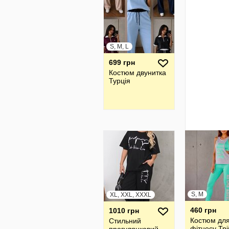
S, M, L
699 грн
Костюм двунитка
Турція
S, M
XL, XXL, XXXL
460 грн
1010 грн
Костюм дл
Стильний
фітнесу Трі