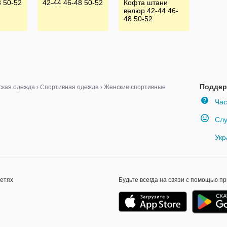
8 50-52
42-44 46-48 50-52
Кофта штани
велюр 42-44 46-
48 50-52
Поддер
ская одежда
›
Спортивная одежда
›
Женские спортивные
Час
Слу
Укр
сетях
Будьте всегда на связи с помощью п