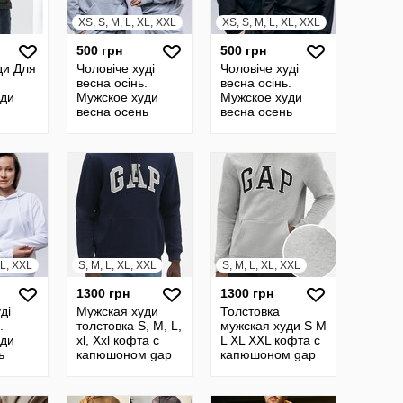
XS, S, M, L, XL, XXL
XS, S, M, L, XL, XXL
500 грн
500 грн
ди Для
Чоловіче худі
Чоловіче худі
весна осінь.
весна осінь.
уди
Мужское худи
Мужское худи
весна осень
весна осень
XL, XXL
S, M, L, XL, XXL
S, M, L, XL, XXL
1300 грн
1300 грн
ді
Мужская худи
Толстовка
.
толстовка S, M, L,
мужская худи S M
уди
xl, Хxl кофта с
L XL XXL кофта с
ь
капюшоном gap
капюшоном gap
код 191106
191105