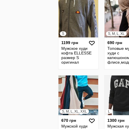
S
S, M, L, XL
1199 грн
690 грн
Мужское худи
Топовые м
кофта ELLESSE
худи с
размер S
капюшоном
оригинал
флисе,мод
принты, цв
S, M, L, XL, XXL
L
670 грн
1300 грн
Мужской худи
Мужская х