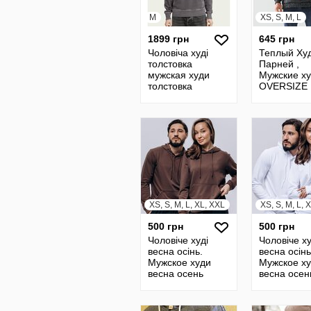
M
XS, S, M, L
1899 грн
645 грн
Чоловіча худі
Теплый Ху
толстовка
Парней ,
мужская худи
Мужские х
толстовка
OVERSIZE
Scotch&Soda
536678мо
Amsterdam
XS, S, M, L, XL, XXL
XS, S, M, L, 
500 грн
500 грн
Чоловіче худі
Чоловіче ху
весна осінь.
весна осінь
Мужское худи
Мужское х
весна осень
весна осен