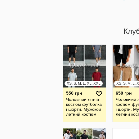
Клу
XS, S, M, L, XL, XXL
XS, S, M, L, 
550 грн
650 грн
Чоловічий літній
Чоловічий л
костюм футболка
костюм фу
і шорти. Мужской
і шорти. М
летний костюм
летний ко
футболка и
футболка и
шорты
шорты