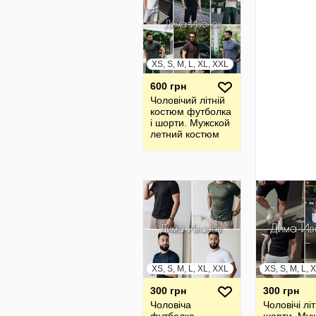
XS, S, M, L, XL, XXL
600 грн
Чоловічий літній
костюм футболка
і шорти. Мужской
летний костюм
футболка и
шорты
XS, S, M, L, XL, XXL
XS, S, M, L, 
300 грн
300 грн
Чоловіча
Чоловічі літ