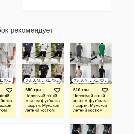
бок рекомендует
XL, XXL
XS, S, M, L, XL, XXL
XS, S, M, L, XL, XXL
650 грн
610 грн
ітній
Чоловічий літній
Чоловічий літній
тболка
костюм футболка
костюм футболка
ужской
і шорти. Мужской
і шорти. Мужской
стюм
летний костюм
летний костюм
футболка и
футболка и
шорты
шорты