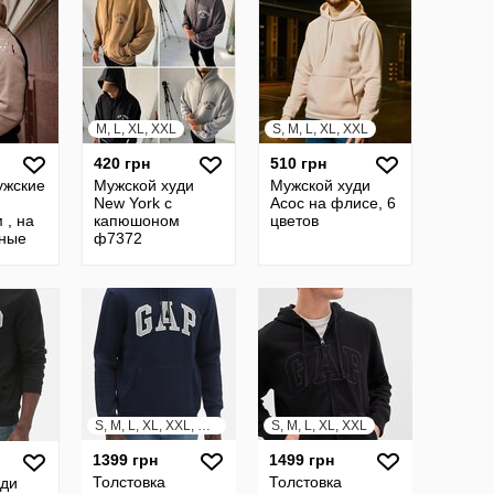
M, L, XL, XXL
S, M, L, XL, XXL
420 грн
510 грн
ужские
Мужской худи
Мужской худи
New York с
Асос на флисе, 6
 , на
капюшоном
цветов
ные
ф7372
ета
S, M, L, XL, XXL, XXXL
S, M, L, XL, XXL
1399 грн
1499 грн
Толстовка
Толстовка
уди