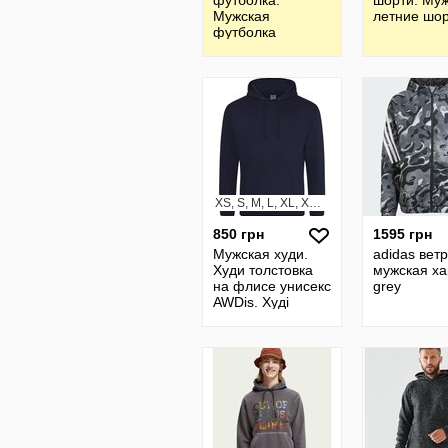
футболка.
шорти. Му
Мужская
летние шо
футболка
XS, S, M, L, XL, XXL, XXXL
850 грн
1595 грн
Мужская худи.
adidas вет
Худи толстовка
мужская ха
на флисе унисекс
grey
AWDis. Худі
толстовка унісекс
UNISEX AWDis.
Худі фліс