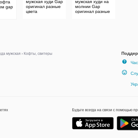
мужская худи Gap
мужская худи на
кофта
оригинал разные
молнии Gap
ом gap
цвета
оригинал разные
цвета
Поддер
да мужская
›
Кофты, свитеры
Час
Слу
Укр
сетях
Будьте всегда на связи с помощью п