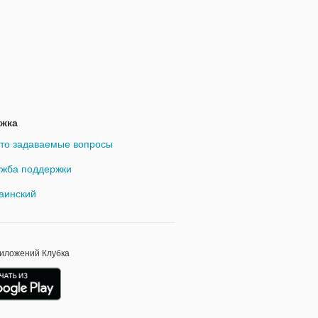
жка
то задаваемые вопросы
жба поддержки
аинский
риложений Клубка