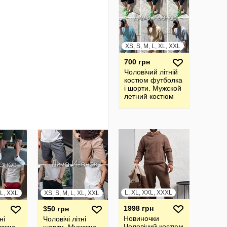
XS, S, M, L, XL, XXL
700 грн
Чоловічий літній
костюм футболка
і шорти. Мужской
летний костюм
футболка и
шорты
L, XL, XXL, XXXL
XL, XXL
XS, S, M, L, XL, XXL
1998 грн
350 грн
Новиночки
ні
Чоловічі літні
Чоловічий костюм