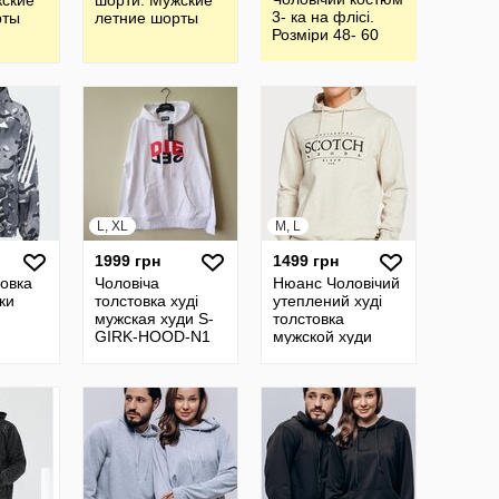
жские
шорти. Мужские
3- ка на флісі.
рты
летние шорты
Розміри 48- 60
L, XL
M, L
1999 грн
1499 грн
ровка
Чоловіча
Нюанс Чоловічий
ки
толстовка худі
утеплений худі
мужская худи S-
толстовка
GIRK-HOOD-N1
мужской худи
Diesel Італія
Scotch&Soda
Оригінал
Amsterdam
Оригінал