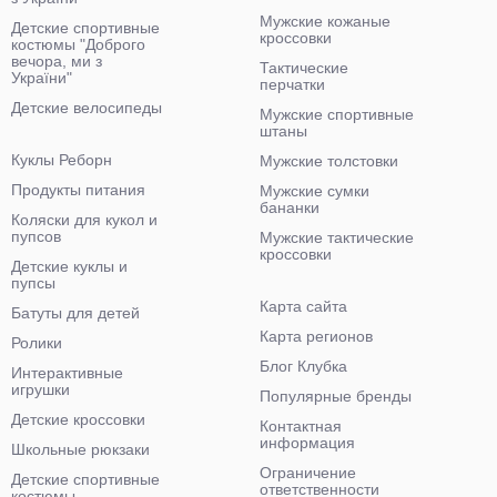
Мужские кожаные
Детские спортивные
кроссовки
костюмы "Доброго
вечора, ми з
Тактические
України"
перчатки
Детские велосипеды
Мужские спортивные
штаны
Куклы Реборн
Мужские толстовки
Продукты питания
Мужские сумки
бананки
Коляски для кукол и
пупсов
Мужские тактические
кроссовки
Детские куклы и
пупсы
Карта сайта
Батуты для детей
Карта регионов
Ролики
Блог Клубка
Интерактивные
игрушки
Популярные бренды
Детские кроссовки
Контактная
информация
Школьные рюкзаки
Ограничение
Детские спортивные
ответственности
костюмы