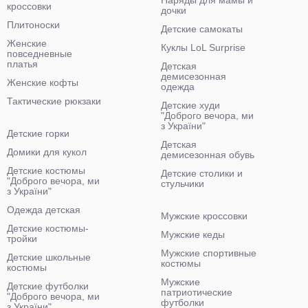
Наряды для мамы и
кроссовки
дочки
Плитоноски
Детские самокаты
Женские
Куклы LoL Surprise
повседневные
платья
Детская
демисезонная
Женские кофты
одежда
Тактические рюкзаки
Детские худи
"Доброго вечора, ми
з України"
Детские горки
Детская
Домики для кукол
демисезонная обувь
Детские костюмы
Детские столики и
"Доброго вечора, ми
стульчики
з України"
Одежда детская
Мужские кроссовки
Детские костюмы-
Мужские кеды
тройки
Мужские спортивные
Детские школьные
костюмы
костюмы
Мужские
Детские футболки
патриотические
"Доброго вечора, ми
футболки
з України"