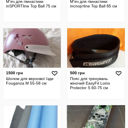
М'яч для гімнастики
М'яч для гімнастики
inSPORTline Top Ball 75 см
inспортline Top Ball 85 см
1500 грн
500 грн
Шолом для верхової їзди
Пояс для тренувань
Fouganza М 55-58 см
жіночий EasyFit Loins
Protector S 60-75 см