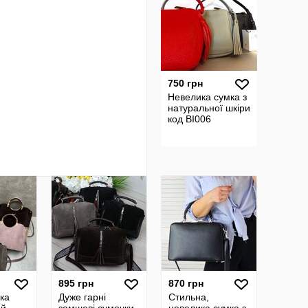
750 грн
Невелика сумка з
натуральної шкіри
код BI006
895 грн
870 грн
ка
Дуже гарні
Стильна,