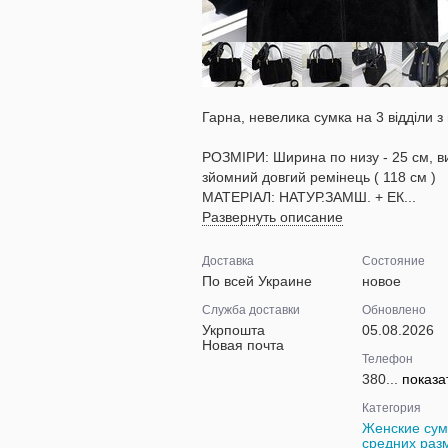
Гарна, невелика сумка на 3 відділи з
РОЗМІРИ: Ширина по низу - 25 см, висо
зйомний довгий ремінець ( 118 см )
МАТЕРІАЛ: НАТУР.ЗАМШ. + ЕК...
Развернуть описание
Доставка
Состояние
По всей Украине
новое
Служба доставки
Обновлено
Укрпошта
05.08.2026
Новая почта
Телефон
380...
показа
Категория
Женские сум
средних раз