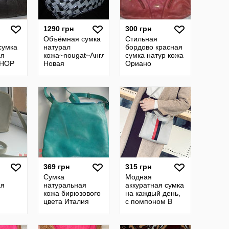
1290 грн
300 грн
Объёмная сумка
Стильная
сумка
натурал
бордово красная
ая
кожа~nougat~Англия
сумка натур кожа
SHOP
Новая
Ориано
369 грн
315 грн
Сумка
Модная
ая
натуральная
аккуратная сумка
кожа бирюзового
на каждый день,
цвета Италия
с помпоном В
Наличии