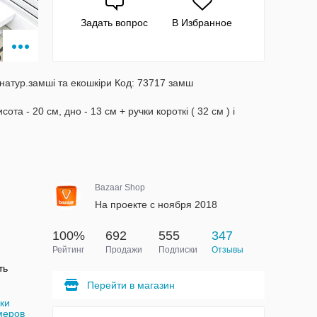
Задать вопрос
В Избранное
 натур.замші та екошкіри Код: 73717 замш
та - 20 см, дно - 13 см + ручки короткі ( 32 см ) і
Bazaar Shop
На проекте с ноября 2018
100%
692
555
347
Рейтинг
Продажи
Подписки
Отзывы
ть
Перейти в магазин
ки
меров