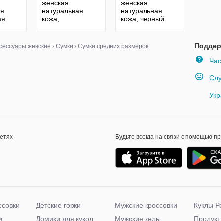
женская
женская
ая
натуральная
натуральная
ая
кожа,
кожа, черный
серебристая
глянец 1608
1608
1608
Поддер
сессуары женские
›
Сумки
›
Сумки средних размеров
Час
Слу
Укр
сетях
Будьте всегда на связи с помощью п
ссовки
Детские горки
Мужские кроссовки
Куклы Р
и
Домики для кукол
Мужские кеды
Продукт