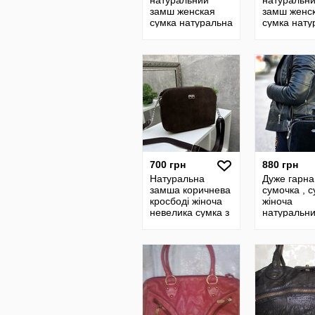
натуральний
натуральн
замш женская
замш женс
сумка натуральна
сумка нату
замша логотип
замша лог
зара
зара пудра
капучіно ч
бордо
700 грн
880 грн
Натуральна
Дуже гарна
замша коричнева
сумочка , 
кросбоді жіноча
жіноча
невелика сумка з
натуральн
довгою ручкою
замш, клат
кросбоді