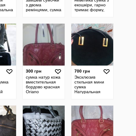
ий
замшеві сумочки
невелика сумка з
кая
з двома
екошкіри, гарно
ральна
ремінцями, сумка
тримає форму,
отип
на плече,
поміщаються
сумочки
зошити Код
орна
натуральний
882415
замш сумка
300 грн
700 грн
сумка натур кожа
Эксклюзив
сумка
вместительная
стильная мини
бордово красная
сумка
ий
Oriano
Натуральная
ч
замша