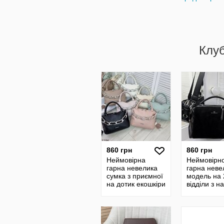
Клу
860 грн
860 грн
Неймовірна
Неймовірн
гарна невелика
гарна неве
сумка з приємної
модель на 
на дотик екошкіри
відділи з на
Код 71186
замші Код 