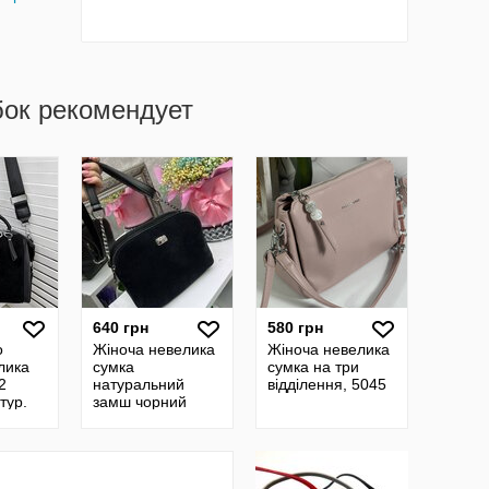
бок рекомендует
640 грн
580 грн
о
Жіноча невелика
Жіноча невелика
лика
сумка
сумка на три
2
натуральний
відділення, 5045
тур.
замш чорний
79063
довга ручка на
плече