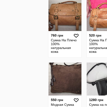
760 грн
520 грн
Сумка На Плечо
Сумка На 
100%
100%
натуральная
натуральн
кожа
кожа
~TOPSHOP~
~TOPSHOP
Индия
Индия
550 грн
1280 грн
Модная Сумка
Сумка на п