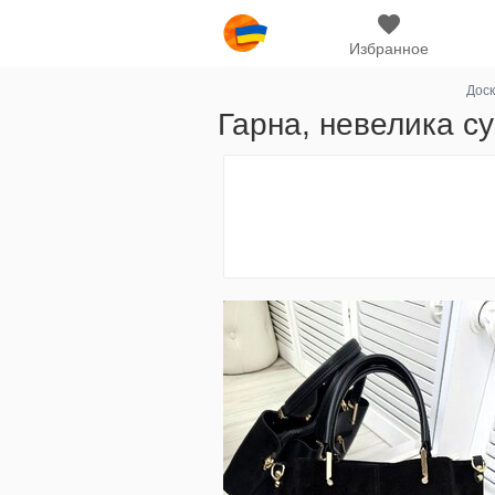
Избранное
Доск
Гарна, невелика су