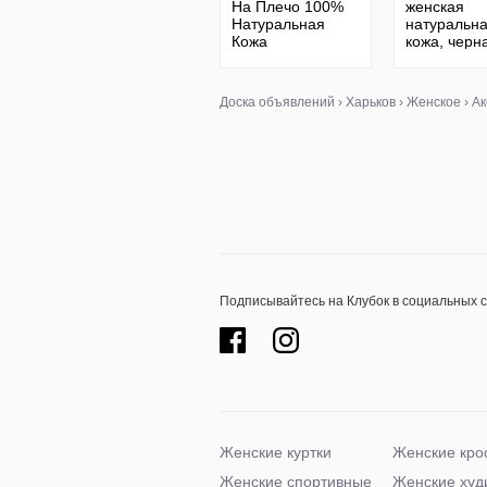
На Плечо 100%
женская
Натуральная
натуральн
Кожа
кожа, черн
матовая с
плетенкой 
Доска объявлений
›
Харьков
›
Женское
›
Ак
Подписывайтесь на Клубок в социальных 
Женские куртки
Женские кро
Женские спортивные
Женские худ