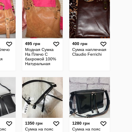
495 грн
400 грн
Плечо
Модная Сумка
Сумка наплечная
На Плечо С
Claudio Ferrichi
ая
бахромой 100%
Натуральная
~
Кожа ~RIVER
ISLAND~ Индия
1350 грн
1280 грн
ояс
Сумка на пояс
Сумка на пояс