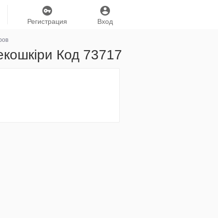
Регистрация
Вход
ров
 екошкіри Код 73717