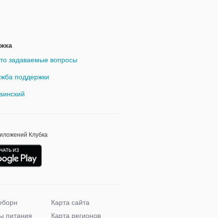
жка
то задаваемые вопросы
жба поддержки
аинский
риложений Клубка
еборн
Карта сайта
ы питания
Карта регионов