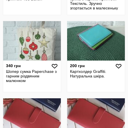
Текстиль. Зручно
згортається в малесеньку
сумочку з р
340 грн
200 грн
Шопер сумка Paperchase з
Картхолдер Graffiti.
гарним різдвяним
Натуральна шкіра.
малюнком