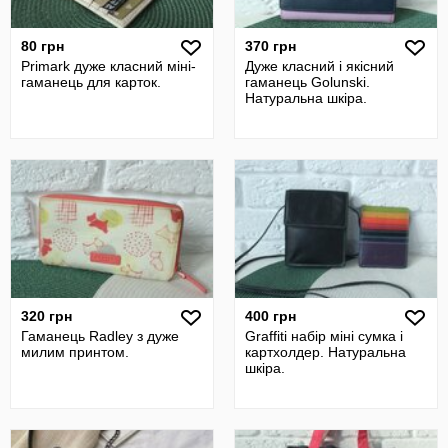
80 грн
370 грн
Primark дуже класний міні-
Дуже класний і якісний
гаманець для карток.
гаманець Golunski.
Натуральна шкіра.
320 грн
400 грн
Гаманець Radley з дуже
Graffiti набір міні сумка і
милим принтом.
картхолдер. Натуральна
шкіра.