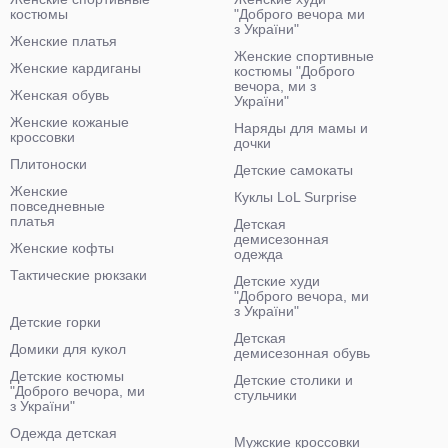
костюмы
"Доброго вечора ми
з України"
Женские платья
Женские спортивные
Женские кардиганы
костюмы "Доброго
вечора, ми з
Женская обувь
України"
Женские кожаные
Наряды для мамы и
кроссовки
дочки
Плитоноски
Детские самокаты
Женские
Куклы LoL Surprise
повседневные
платья
Детская
демисезонная
Женские кофты
одежда
Тактические рюкзаки
Детские худи
"Доброго вечора, ми
з України"
Детские горки
Детская
Домики для кукол
демисезонная обувь
Детские костюмы
Детские столики и
"Доброго вечора, ми
стульчики
з України"
Одежда детская
Мужские кроссовки