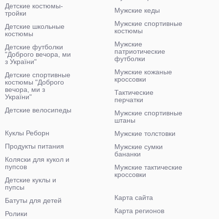
Детские костюмы-
Мужские кеды
тройки
Мужские спортивные
Детские школьные
костюмы
костюмы
Мужские
Детские футболки
патриотические
"Доброго вечора, ми
футболки
з України"
Мужские кожаные
Детские спортивные
кроссовки
костюмы "Доброго
вечора, ми з
Тактические
України"
перчатки
Детские велосипеды
Мужские спортивные
штаны
Куклы Реборн
Мужские толстовки
Продукты питания
Мужские сумки
бананки
Коляски для кукол и
пупсов
Мужские тактические
кроссовки
Детские куклы и
пупсы
Карта сайта
Батуты для детей
Карта регионов
Ролики