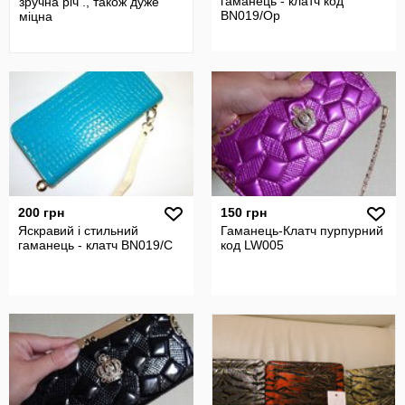
гаманець - клатч код
зручна річ ., також дуже
BN019/Ор
міцна
200 грн
150 грн
Яскравий і стильний
Гаманець-Клатч пурпурний
гаманець - клатч BN019/С
код LW005