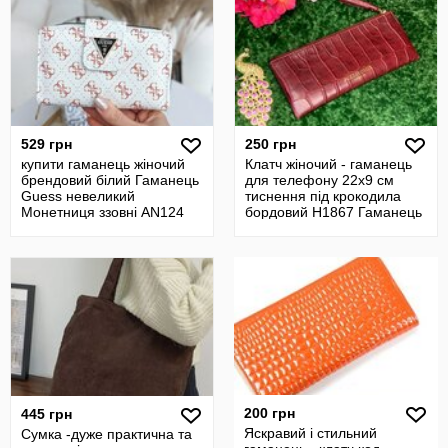
529 грн
250 грн
купити гаманець жіночий
Клатч жіночий - гаманець
брендовий білий Гаманець
для телефону 22х9 см
Guess невеликий
тиснення під крокодила
Монетниця ззовні AN124
бордовий Н1867 Гаманець
бордов
200 грн
445 грн
Яскравий і стильний
Сумка -дуже практична та