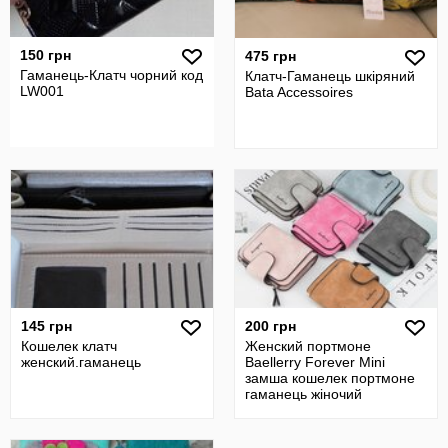
150 грн
475 грн
Гаманець-Клатч чорний код
Клатч-Гаманець шкіряний
LW001
Bata Accessoires
145 грн
200 грн
Кошелек клатч
Женский портмоне
женский.гаманець
Baellerry Forever Mini
замша кошелек портмоне
гаманець жіночий
кошельок