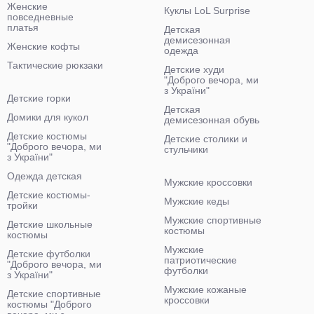
Женские
Куклы LoL Surprise
повседневные
платья
Детская
демисезонная
Женские кофты
одежда
Тактические рюкзаки
Детские худи
"Доброго вечора, ми
з України"
Детские горки
Детская
Домики для кукол
демисезонная обувь
Детские костюмы
Детские столики и
"Доброго вечора, ми
стульчики
з України"
Одежда детская
Мужские кроссовки
Детские костюмы-
Мужские кеды
тройки
Мужские спортивные
Детские школьные
костюмы
костюмы
Мужские
Детские футболки
патриотические
"Доброго вечора, ми
футболки
з України"
Мужские кожаные
Детские спортивные
кроссовки
костюмы "Доброго