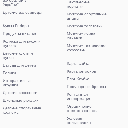
вечора, ми з
Тактические
України"
перчатки
Детские велосипеды
Мужские спортивные
штаны
Куклы Реборн
Мужские толстовки
Продукты питания
Мужские сумки
бананки
Коляски для кукол и
пупсов
Мужские тактические
кроссовки
Детские куклы и
пупсы
Карта сайта
Батуты для детей
Карта регионов
Ролики
Блог Клубка
Интерактивные
игрушки
Популярные бренды
Детские кроссовки
Контактная
информация
Школьные рюкзаки
Ограничение
Детские спортивные
ответственности
костюмы
Условия
пользования