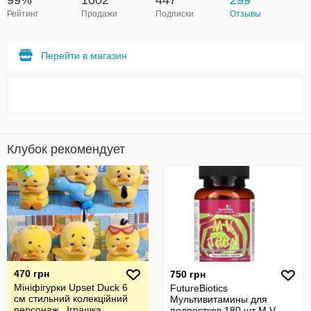
99%
1002
447
299
Рейтинг
Продажи
Подписки
Отзывы
Перейти в магазин
Клубок рекомендует
470 грн
750 грн
Мініфігурки Upset Duck 6
FutureBiotics
см стильний колекційний
Мультивитамины для
персонаж . Іграшка.
подростков 180 шт M.V.