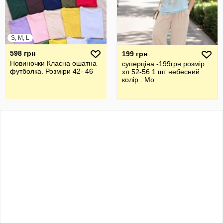
S, M, L
598 грн
199 грн
Новиночки Класна ошатна
суперціна -199грн розмір
футболка. Розміри 42- 46
хл 52-56 1 шт небесний
колір . Мо