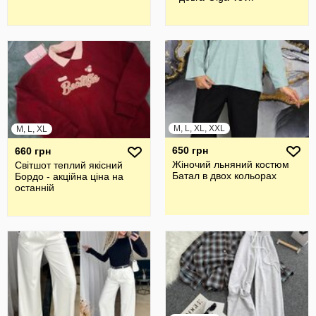
M, L, XL, XXL
M, L, XL
650 грн
660 грн
Жіночий льняний костюм
Світшот теплий якісний
Батал в двох кольорах
Бордо - акційна ціна на
останній