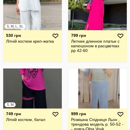
S, M, L, XL
530 грн
799 грн
Літній костюм креп-жатка
Летнее длинное платье с
капюшоном в расцветках
рр 42-60
S, M
749 грн
999 грн
Літній костюм, батал
Розкішна Спідниця Льон ,
трендова модель р. 50-52 -
- довга-Olga Vovk