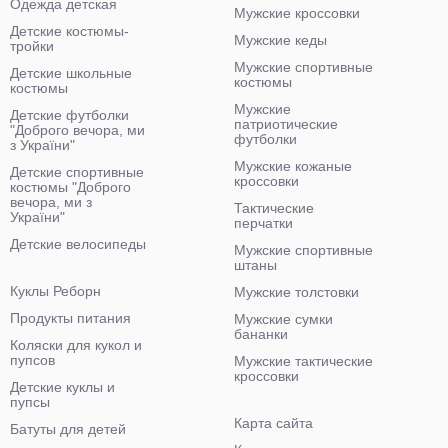
Одежда детская
Мужские кроссовки
Детские костюмы-
Мужские кеды
тройки
Мужские спортивные
Детские школьные
костюмы
костюмы
Мужские
Детские футболки
патриотические
"Доброго вечора, ми
футболки
з України"
Мужские кожаные
Детские спортивные
кроссовки
костюмы "Доброго
вечора, ми з
Тактические
України"
перчатки
Детские велосипеды
Мужские спортивные
штаны
Куклы Реборн
Мужские толстовки
Продукты питания
Мужские сумки
бананки
Коляски для кукол и
пупсов
Мужские тактические
кроссовки
Детские куклы и
пупсы
Карта сайта
Батуты для детей