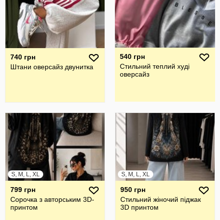
540 грн
740 грн
Стильний теплий худі
Штани оверсайз двунитка
оверсайз
S, M, L, XL
S, M, L, XL
799 грн
950 грн
Сорочка з авторським 3D-
Стильний жіночий піджак
принтом
3D принтом