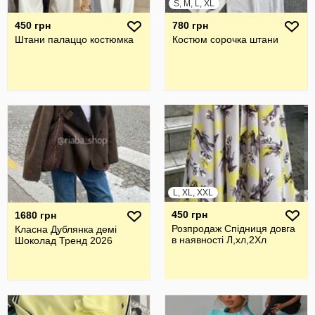
S, M, L, XL
450 грн
780 грн
Штани палаццо костюмка
Костюм сорочка штани
L, XL, XXL
450 грн
1680 грн
Розпродаж Спідниця довга
Класна Дублянка демі
в наявності Л,хл,2Хл
Шоколад Тренд 2026