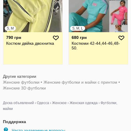
S, M
S, M, L
790 грн
680 грн
Костюм двійка двохнитка
Костюми 42-44,44-46,48-
50.
Другие категории
Женские футболки
•
Женские футболки и майки с принтом
•
Женские 3D футболки
Доска объявлений
›
Одесса
›
Женское
›
Женская одежда
›
Футболки,
майки
Поддержка
Часто задаваемые вопросы