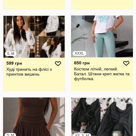
XXXL
S, M
650 грн
599 грн
Костюм літній, легкий.
Худі тринить на флісі з
Батал. Штани креп жатка та
принтом вишень
футболка.
S, M
XS, S, M