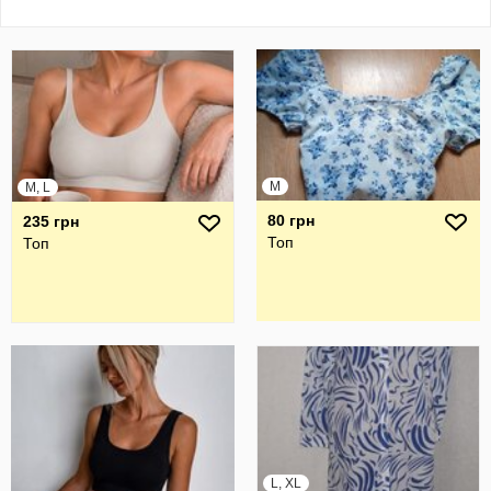
M
M, L
80 грн
235 грн
Топ
Топ
L, XL