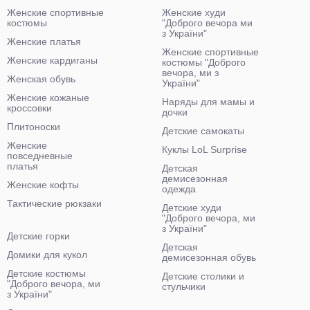
Женские спортивные
Женские худи
костюмы
"Доброго вечора ми
з України"
Женские платья
Женские спортивные
Женские кардиганы
костюмы "Доброго
вечора, ми з
Женская обувь
України"
Женские кожаные
Наряды для мамы и
кроссовки
дочки
Плитоноски
Детские самокаты
Женские
Куклы LoL Surprise
повседневные
платья
Детская
демисезонная
Женские кофты
одежда
Тактические рюкзаки
Детские худи
"Доброго вечора, ми
з України"
Детские горки
Детская
Домики для кукол
демисезонная обувь
Детские костюмы
Детские столики и
"Доброго вечора, ми
стульчики
з України"