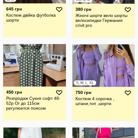
645 грн
380 грн
Костюм двійка футболка
Жіночі шорти вело шорты
шорти
велосипедки Германия
crivit pro
S, M, L, XL
450 грн
750 грн
Розпродаж Сукня софт 48-
Костюм 4 сорочка ,
52р Ог до 115см
штани,топ ,шорти.
регулюется поясом