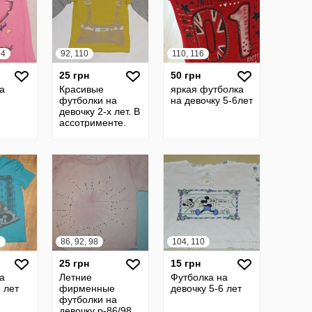
04
92, 110
110, 116
25 грн
50 грн
а
Красивые
яркая футболка
футболки на
на девочку 5-6лет
девочку 2-х лет. В
ассотрименте.
8
86, 92, 98
104, 110
25 грн
15 грн
а
Летние
Футболка на
 лет
фирменные
девочку 5-6 лет
футболки на
девочку р-86/98