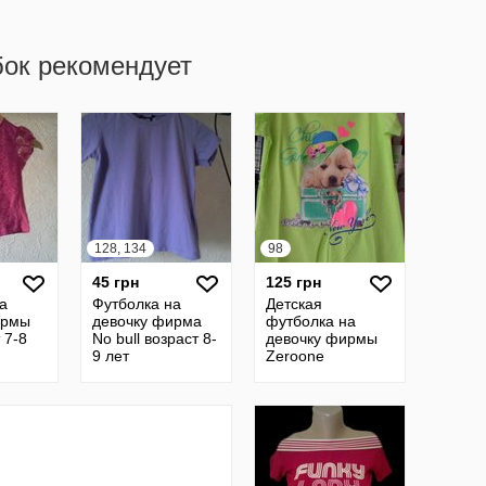
бок рекомендует
128, 134
98
45 грн
125 грн
а
Футболка на
Детская
ирмы
девочку фирма
футболка на
 7-8
No bull возраст 8-
девочку фирмы
9 лет
Zeroone