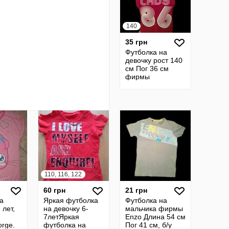
140
35 грн
Футболка на
девочку рост 140
см Пог 36 см
фирмы
PULEDRO, б/у
110, 116, 122
60 грн
21 грн
а
Яркая футболка
Футболка на
 лет,
на девочку 6-
мальчика фирмы
7летЯркая
Enzo Длина 54 см
rge.
футболка на
Пог 41 см, б/у