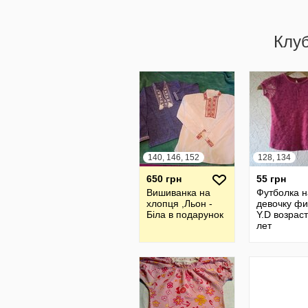
Клу
140, 146, 152
128, 134
650 грн
55 грн
Вишиванка на
Футболка н
хлопця ,Льон -
девочку ф
Біла в подарунок
Y.D возраст
лет