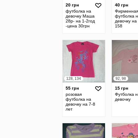
20 грн
40 грн
футболка на
Фирменна
девочку Маша
футболка 
28р- на 1-2год
девочку на
-цена 30грн
158
128, 134
92, 98
55 грн
15 грн
розовая
Футболка н
футболка на
девочку
девочку на 7-8
лет