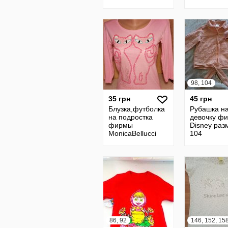
37 см фирмы
StBernard, б/у
Олх Доставка
98, 104
35 грн
45 грн
Блузка,футболка
Рубашка н
на подростка
девочку ф
фирмы
Disney раз
MonicaBellucci
104
пр-во Турция
Длина 49 см Пог
37 см, б/у
86, 92
146, 152, 15