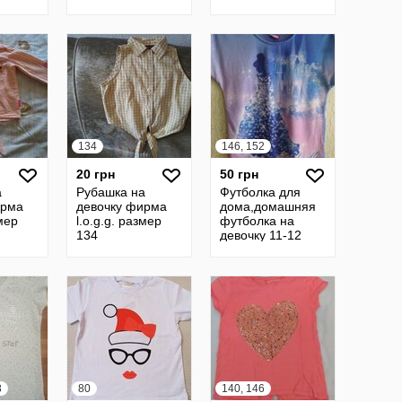
девочку 6-7лет..
134
146, 152
20 грн
50 грн
а
Рубашка на
Футболка для
ирма
девочку фирма
дома,домашняя
мер
l.o.g.g. размер
футболка на
134
девочку 11-12
лет,р.146-152,
Disney
8
80
140, 146