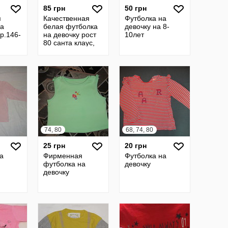
85 грн
50 грн
я
Качественная
Футболка на
на
белая футболка
девочку на 8-
 р.146-
на девочку рост
10лет
80 санта клаус,
на новый год
74, 80
68, 74, 80
25 грн
20 грн
а
Фирменная
Футболка на
футболка на
девочку
девочку