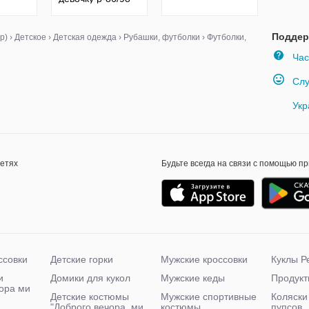
2-3г
Поддер
р)
›
Детское
›
Детская одежда
›
Рубашки, футболки
›
Футболки,
Час
Слу
Укр
сетях
Будьте всегда на связи с помощью п
ссовки
Детские горки
Мужские кроссовки
Куклы Р
и
Домики для кукол
Мужские кеды
Продукт
чора ми
Детские костюмы
Мужские спортивные
Коляски
"Доброго вечора, ми
костюмы
пупсов