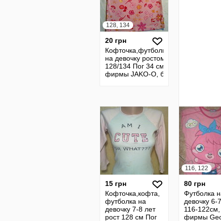
128, 134
20 грн
Кофточка,футболка
на девочку ростом
128/134 Пог 34 см
фирмы JAKO-O, б/
у Олх Доставка
116, 122
15 грн
80 грн
Кофточка,кофта,
Футболка н
футболка на
девочку 6-7
девочку 7-8 лет
116-122см,
рост 128 см Пог
фирмы Geo