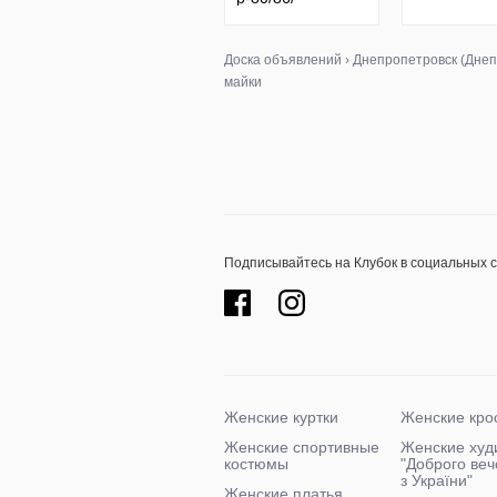
состояние для
дома.
Доска объявлений
›
Днепропетровск (Днеп
майки
Подписывайтесь на Клубок в социальных 
Женские куртки
Женские кро
Женские спортивные
Женские худ
костюмы
"Доброго ве
з України"
Женские платья