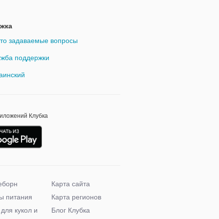
жка
то задаваемые вопросы
жба поддержки
аинский
риложений Клубка
еборн
Карта сайта
ы питания
Карта регионов
 для кукол и
Блог Клубка