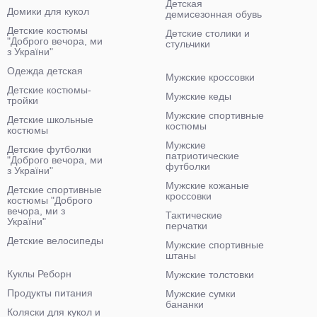
Детская
Домики для кукол
демисезонная обувь
Детские костюмы
Детские столики и
"Доброго вечора, ми
стульчики
з України"
Одежда детская
Мужские кроссовки
Детские костюмы-
Мужские кеды
тройки
Мужские спортивные
Детские школьные
костюмы
костюмы
Мужские
Детские футболки
патриотические
"Доброго вечора, ми
футболки
з України"
Мужские кожаные
Детские спортивные
кроссовки
костюмы "Доброго
вечора, ми з
Тактические
України"
перчатки
Детские велосипеды
Мужские спортивные
штаны
Куклы Реборн
Мужские толстовки
Продукты питания
Мужские сумки
бананки
Коляски для кукол и