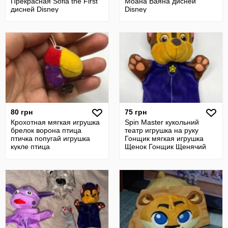
Прекрасная Sofia the First
Моана Ваяна дисней
дисней Disney
Disney
80 грн
75 грн
Крохотная мягкая игрушка
Spin Master кукольний
брелок ворона птица
театр игрушка на руку
птичка попугай игрушка
Гонщик мягкая игрушка
кукле птица
Щенок Гонщик Щенячий
патруль