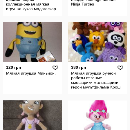
коллекционная мягкая
Ninja Turtles
игрушка кукла мадагаскар
енот енотик глазастик
120 грн
380 грн
Мягкая игрушка Миньйон.
Мягкая игрушка ручной
работы вязаные
смешарики малышарики
герои мультфильма Крош
Нюша Панди Игогоша