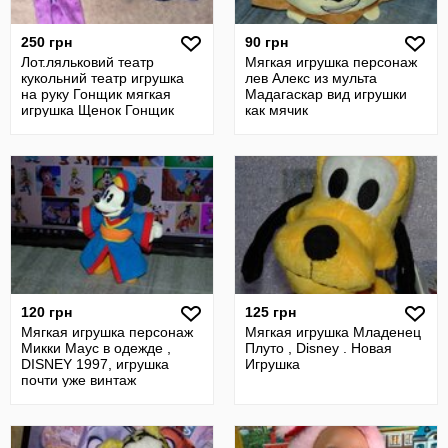
250 грн
90 грн
Лот.ляльковий театр
Мягкая игрушка персонаж
кукольний театр игрушка
лев Алекс из мульта
на руку Гонщик мягкая
Мадагаскар вид игрушки
игрушка Щенок Гонщик
как мячик
Щенячий патру
120 грн
125 грн
Мягкая игрушка персонаж
Мягкая игрушка Младенец
Микки Маус в одежде ,
Плуто , Disney . Новая
DISNEY 1997, игрушка
Игрушка
почти уже винтаж