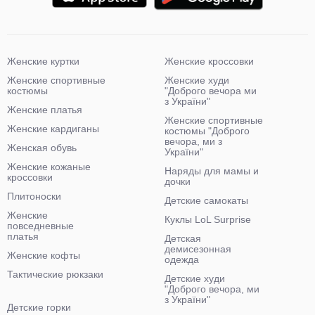
Женские куртки
Женские кроссовки
Женские спортивные
Женские худи
костюмы
"Доброго вечора ми
з України"
Женские платья
Женские спортивные
Женские кардиганы
костюмы "Доброго
вечора, ми з
Женская обувь
України"
Женские кожаные
Наряды для мамы и
кроссовки
дочки
Плитоноски
Детские самокаты
Женские
Куклы LoL Surprise
повседневные
платья
Детская
демисезонная
Женские кофты
одежда
Тактические рюкзаки
Детские худи
"Доброго вечора, ми
з України"
Детские горки