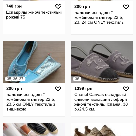
740 грн
200 грн
Еспадрільї жіночі текстильні
Балетки еспадрільї
рожеві 75
комбіновані гліттер 22,5,
23, 24 см ONLY текстиль
35, 36, 37
38
200 грн
1399 грн
Балетки еспадрільї
Chanel Canvas еспадрільї
комбіновані гліттер 22,5,
сліпони мокасини лофери
23,5 см ONLY текстиль з
жіночі текстиль. Іспанія. 38
вишивкою
р./24.5 см.