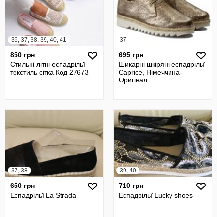
36, 37, 38, 39, 40, 41
37
850 грн
695 грн
Стильні літні еспадрільї
Шикарні шкіряні еспадрільї
текстиль сітка Код 27673
Caprice, Німеччина-
Оригінал
37, 38
39, 40
650 грн
710 грн
Еспадрільї La Strada
Еспадрільї Lucky shoes