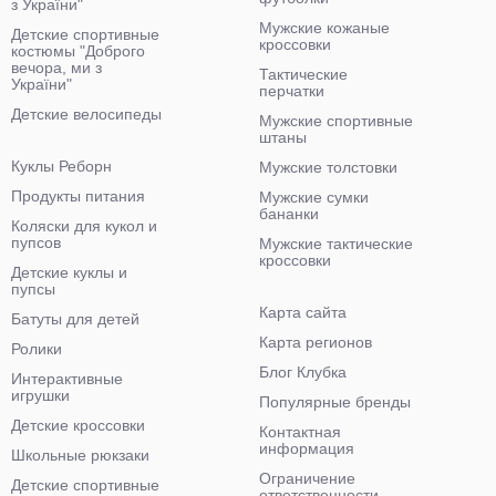
з України"
Мужские кожаные
Детские спортивные
кроссовки
костюмы "Доброго
вечора, ми з
Тактические
України"
перчатки
Детские велосипеды
Мужские спортивные
штаны
Куклы Реборн
Мужские толстовки
Продукты питания
Мужские сумки
бананки
Коляски для кукол и
пупсов
Мужские тактические
кроссовки
Детские куклы и
пупсы
Карта сайта
Батуты для детей
Карта регионов
Ролики
Блог Клубка
Интерактивные
игрушки
Популярные бренды
Детские кроссовки
Контактная
информация
Школьные рюкзаки
Ограничение
Детские спортивные
ответственности