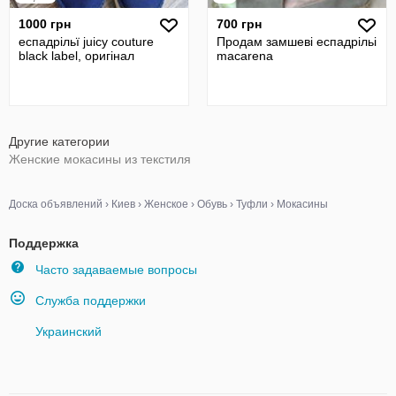
1000 грн
700 грн
еспадрільї juicy couture
Продам замшеві еспадрільі
black label, оригінал
macarena
Другие категории
Женские мокасины из текстиля
Доска объявлений
›
Киев
›
Женское
›
Обувь
›
Туфли
›
Мокасины
Поддержка
Часто задаваемые вопросы
Служба поддержки
Украинский