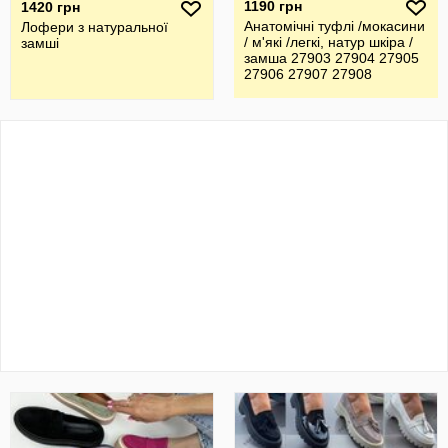
1190 грн
1420 грн
Анатомічні туфлі /мокасини
Лофери з натуральної
/ м'які /легкі, натур шкіра /
замші
замша 27903 27904 27905
27906 27907 27908