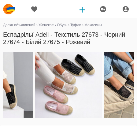
Доска объявлений
›
Женское
›
Обувь
›
Туфли
›
Мокасины
Еспадрільї Adeli - Текстиль 27673 - Чорний
27674 - Білий 27675 - Рожевий