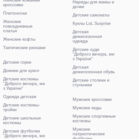
Женские кожаные
Наряды для мамы и
кроссовки
дочки
Плитоноски
Детские самокаты
Женские
Куклы LoL Surprise
повседневные
платья
Детская
демисезонная
Женские кофты
одежда
Тактические рюкзаки
Детские худи
"Доброго вечора, ми
з України"
Детские горки
Детская
Домики для кукол
демисезонная обувь
Детские костюмы
Детские столики и
"Доброго вечора, ми
стульчики
з України"
Одежда детская
Мужские кроссовки
Детские костюмы-
Мужские кеды
тройки
Мужские спортивные
Детские школьные
костюмы
костюмы
Мужские
Детские футболки
патриотические
"Доброго вечора, ми
футболки