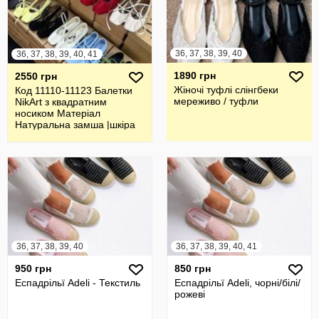
36, 37, 38, 39, 40
36, 37, 38, 39, 40, 41
1890 грн
2550 грн
Жіночі туфлі слінгбеки
Код 11110-11123 Балетки
мереживо / туфли
NikArt з квадратним
носиком Матеріал
Натуральна замша |шкіра
36, 37, 38, 39, 40
36, 37, 38, 39, 40, 41
950 грн
850 грн
Еспадрільї Adeli - Текстиль
Еспадрільї Adeli, чорні/білі/
рожеві