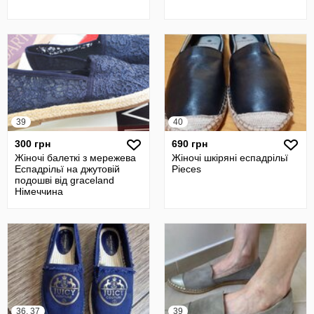
39
40
300 грн
690 грн
Жіночі балеткі з мережева
Жіночі шкіряні еспадрільї
Еспадрільї на джутовій
Pieces
подошві від graceland
Німеччина
36, 37
39