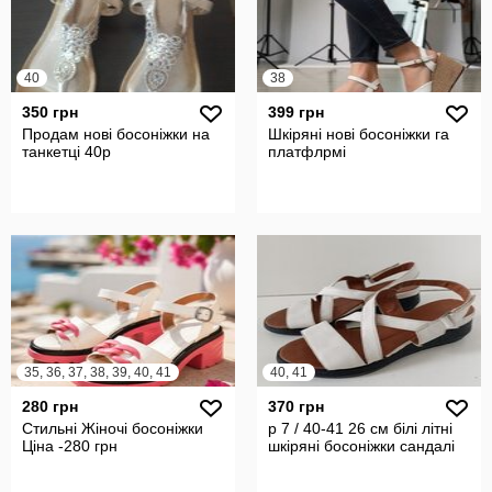
40
38
350 грн
399 грн
Продам нові босоніжки на
Шкіряні нові босоніжки га
танкетці 40р
платфлрмі
35, 36, 37, 38, 39, 40, 41
40, 41
280 грн
370 грн
Стильні Жіночі босоніжки
р 7 / 40-41 26 см білі літні
Ціна -280 грн
шкіряні босоніжки сандалі