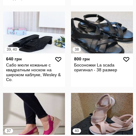
39, 40
38
640 грн
800 грн
Сабо мюли кожаные с
Босоножки La scada
квадратным носком на
оригинал - 38 размер
широком каблуке, Wesley &
Co.
37
40