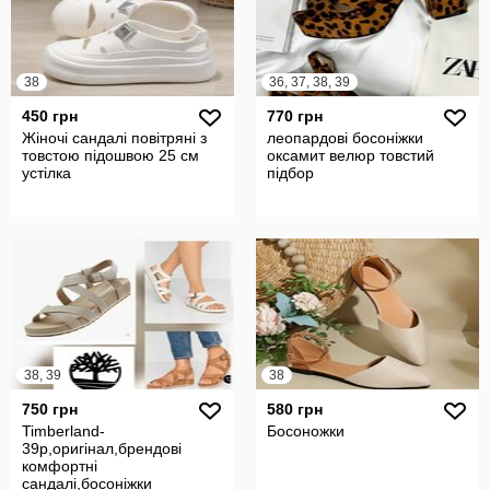
38
36, 37, 38, 39
450 грн
770 грн
Жіночі сандалі повітряні з
леопардові босоніжки
товстою підошвою 25 см
оксамит велюр товстий
устілка
підбор
38, 39
38
750 грн
580 грн
Timberland-
Босоножки
39p,оригінал,брендові
комфортні
сандалі,босоніжки