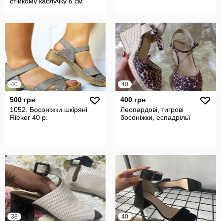
стійкому каблучку 6 см
40
40
500 грн
400 грн
1052. Босоніжки шкіряні
Леопардові, тигрові
Rieker 40 р.
босоніжки, еспадрільї
38
40