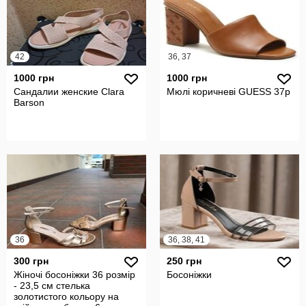
42
36, 37
1000 грн
1000 грн
Сандалии женские Clara
Мюлі коричневі GUESS 37р
Barson
36
36, 38, 41
300 грн
250 грн
Жіночі босоніжки 36 розмір
Босоніжки
- 23,5 см стелька
золотистого кольору на