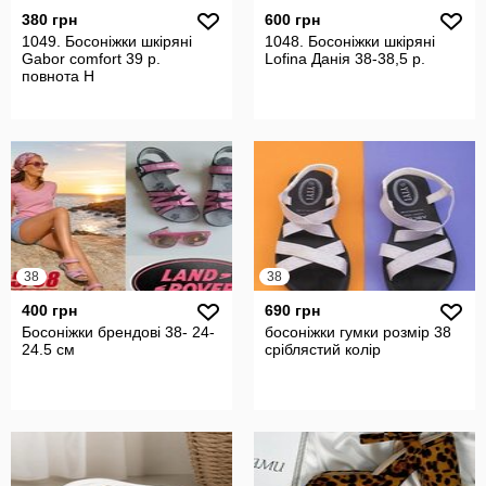
380 грн
600 грн
1049. Босоніжки шкіряні
1048. Босоніжки шкіряні
Gabor comfort 39 р.
Lofina Данія 38-38,5 р.
повнота Н
38
38
400 грн
690 грн
Босоніжки брендові 38- 24-
босоніжки гумки розмір 38
24.5 см
сріблястий колір