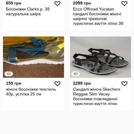
650 грн
2099 грн
Босоніжки Clarks р. 38
Ecco Offroad Yucatan
натуральна шкіра
сандалі босоніжки жіночі
шкіряні трекінгові
туристичні взуття літнє 38
р/24.5 с
40
40
150 грн
2299 грн
жіночі босоніжки текстиль
Сандалі жіночі Skechers
40р, устілка 25 см
Reggae Slim Vacay
босоніжки повсякденні
туристичні взуття літнє
Оригінал 40