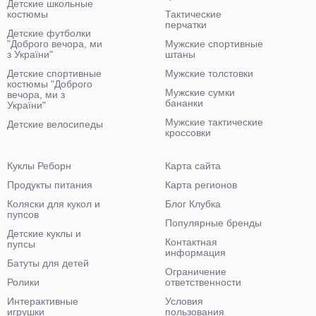
Детские школьные
костюмы
Тактические
перчатки
Детские футболки
"Доброго вечора, ми
Мужские спортивные
з України"
штаны
Детские спортивные
Мужские толстовки
костюмы "Доброго
Мужские сумки
вечора, ми з
бананки
України"
Мужские тактические
Детские велосипеды
кроссовки
Куклы Реборн
Карта сайта
Продукты питания
Карта регионов
Коляски для кукол и
Блог Клубка
пупсов
Популярные бренды
Детские куклы и
Контактная
пупсы
информация
Батуты для детей
Ограничение
Ролики
ответственности
Интерактивные
Условия
игрушки
пользования