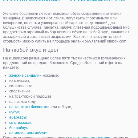
Женские босоножки летом - основная обувь современной активной
женщины. В зависимости от стиля, могут быть спортивными или
вечерними, но есть и универсальный вариант, подходящий для
большинства случаев. Танкетка, каблук, плетеная подошва-модный мир
предоставил огромный выбор новинок обуви на любой вкус, начиная от
эспадрильей и заканчивая аваркасами. Все это по вразумительной
стоимости можно купить на площадке онлайн объявлений klubok.com.
На любой вкус и цвет
На klubok.com размещено более пяти тысяч частных и коммерческих
предложений по продаже босоножек. Среди объявлений с фото вы
найдете:
женские сандалии
кожаные;
из кожзама;
силиконовые;
спортивные;
на тракторной подошве;
на низком ходу;
на танкетке босоножки
или каблуке;
нубук
;
абаркасы
;
со стразами
;
без каблука
;
на маленьком каблуке
.