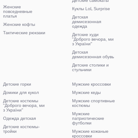
Детские самокаты
Женские
Куклы LoL Surprise
повседневные
платья
Детская
демисезонная
Женские кофты
одежда
Тактические рюкзаки
Детские худи
"Доброго вечора, ми
з України"
Детская
демисезонная обувь
Детские столики и
стульчики
Детские горки
Мужские кроссовки
Домики для кукол
Мужские кеды
Детские костюмы
Мужские спортивные
"Доброго вечора, ми
костюмы
з України"
Мужские
Одежда детская
патриотические
футболки
Детские костюмы-
тройки
Мужские кожаные
кроссовки