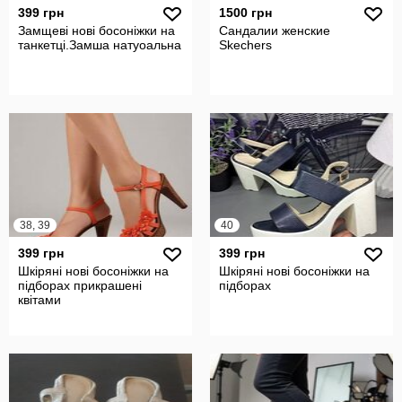
399 грн
1500 грн
Замщеві нові босоніжки на
Сандалии женские
танкетці.Замша натуоальна
Skechers
38, 39
40
399 грн
399 грн
Шкіряні нові босоніжки на
Шкіряні нові босоніжки на
підборах прикрашені
підборах
квітами