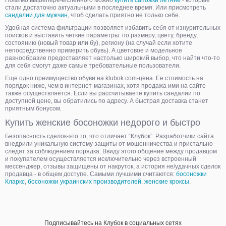
Помимо вышеперечисленного можно
купить сапожки летние
- которые
стали достаточно актуальными в последнее время. Или присмотреть
сандалии для мужчин
, чтоб сделать приятно не только себе.
Удобная система фильтрации позволяет избавить себя от изнурительных
поисков и выставить четкие параметры: по размеру, цвету, бренду,
состоянию (новый товар или бу), региону (на случай если хотите
непосредственно примерить обувь). А цветовое и модельное
разнообразие предоставляет настолько широкий выбор, что найти что-то
для себя смогут даже самые требовательные пользователи.
Еще одно преимущество обуви на klubok.com-цена. Ее стоимость на
порядок ниже, чем в интернет-магазинах, хотя продажа ими на сайте
также осуществляется. Если вы рассчитываете купить сандалии по
доступной цене, вы обратились по адресу. А быстрая доставка станет
приятным бонусом.
Купить женские босоножки недорого и быстро
Безопасность сделок-это то, что отличает “Клубок”. Разработчики сайта
внедрили уникальную систему защиты от мошенничества и пристально
следят за соблюдением порядка. Ввиду этого общение между продавцом
и покупателем осуществляется исключительно через встроенный
мессенджер, отзывы защищены от накруток, а история не/удачных сделок
продавца - в общем доступе. Самыми лучшими считаются:
босоножки
Кларкс
,
босоножки украинских производителей
,
женские кроксы
.
Подписывайтесь на Клубок в социальных сетях