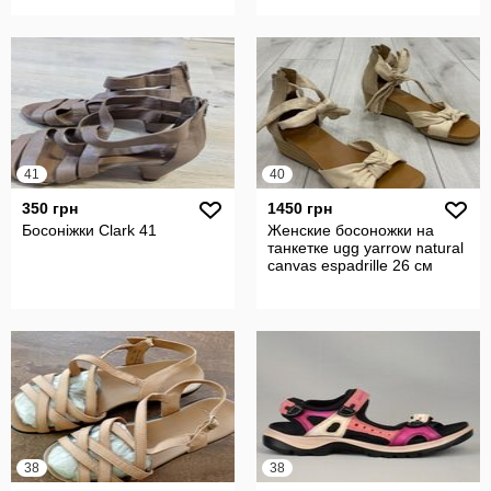
41
40
350 грн
1450 грн
Босоніжки Clark 41
Женские босоножки на
танкетке ugg yarrow natural
canvas espadrille 26 см
38
38