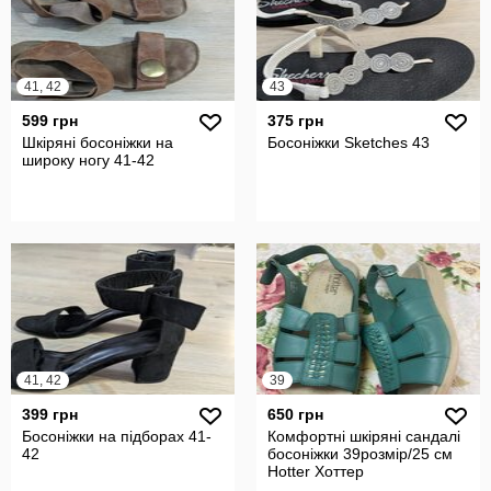
41, 42
43
599 грн
375 грн
Шкіряні босоніжки на
Босоніжки Sketches 43
широку ногу 41-42
41, 42
39
399 грн
650 грн
Босоніжки на підборах 41-
Комфортні шкіряні сандалі
42
босоніжки 39розмір/25 см
Hotter Хоттер