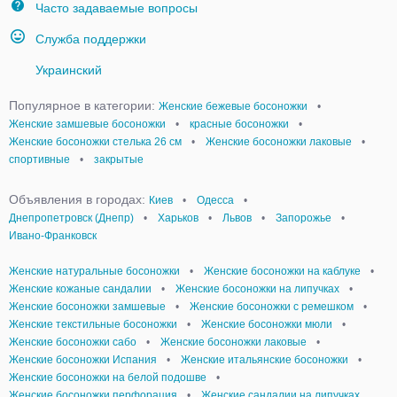
Часто задаваемые вопросы
Служба поддержки
Украинский
Популярное в категории:
Женские бежевые босоножки
•
Женские замшевые босоножки
•
красные босоножки
•
Женские босоножки стелька 26 см
•
Женские босоножки лаковые
•
спортивные
•
закрытые
Объявления в городах:
Киев
•
Одесса
•
Днепропетровск (Днепр)
•
Харьков
•
Львов
•
Запорожье
•
Ивано-Франковск
Женские натуральные босоножки
•
Женские босоножки на каблуке
•
Женские кожаные сандалии
•
Женские босоножки на липучках
•
Женские босоножки замшевые
•
Женские босоножки с ремешком
•
Женские текстильные босоножки
•
Женские босоножки мюли
•
Женские босоножки сабо
•
Женские босоножки лаковые
•
Женские босоножки Испания
•
Женские итальянские босоножки
•
Женские босоножки на белой подошве
•
Женские босоножки перфорация
•
Женские сандалии на липучках